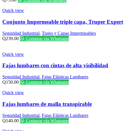
Quick view
Conjunto Impermeable triple capa, Truper Expert
Seguridad Industrial
,
Trajes y Capas Impermeables
Q
239.00
Comprar vía Whatsapp
Quick view
Fajas lumbares con cintas de alta visibilidad
Seguridad Industrial
,
Fajas Elásticas Lumbares
Q
150.00
Comprar vía Whatsapp
Quick view
Fajas lumbares de malla transpirable
Seguridad Industrial
,
Fajas Elásticas Lumbares
Q
140.00
Comprar vía Whatsapp