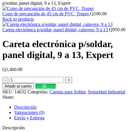
p/soldar, panel digital, 9 a 13, Expert
Cono de precaución de 45 cm de PVC, Truper
Q
106.00
Back to products
Careta electrónica p/soldar, panel digital, calavera, 9 a 13
Q
950.00
Careta electrónica p/soldar,
panel digital, 9 a 13, Expert
Q
1,400.00
Careta
electrónica
Añadir al carrito
p/soldar,
SKU:
14632
Categorías:
Caretas para Soldar
,
Seguridad Industrial
panel
Share:
digital,
9
Descripción
a
Valoraciones (0)
13,
Envío y Entrega
Expert
cantidad
Descripción