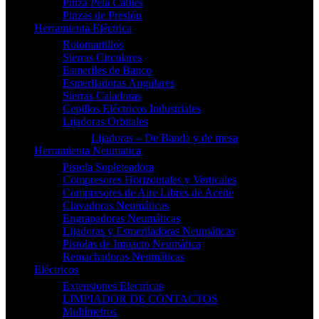
Pinza Pela Cables
Pinzas de Presión
Herramienta Eléctrica
Rotomartillos
Sierras Circulares
Esmeriles de Banco
Esmeriladoras Angulares
Sierras Caladoras
Cepillos Eléctricos Industriales
Lijadoras Orbitales
Lijadoras – De Banda y de mesa
Herramienta Neumatica
Pistola Sopleteadora
Compresores Horizontales y Verticales
Compresores de Aire Libres de Aceite
Clavadoras Neumáticas
Engrapadoras Neumáticas
Lijadoras y Esmeriladoras Neumáticas
Pistolas de Impacto Neumática
Remachadoras Neumáticas
Eléctricos
Extensiones Electricas
LIMPIADOR DE CONTACTOS
Multímetros