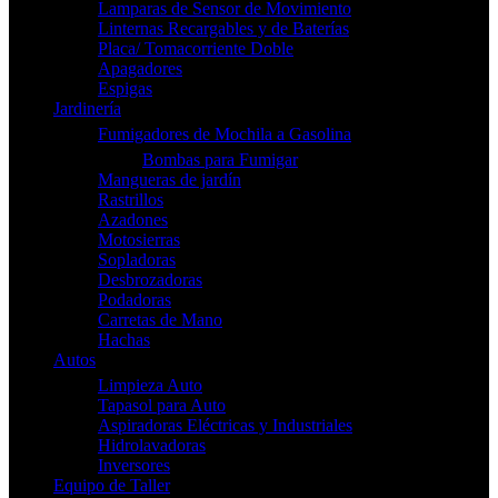
Lamparas de Sensor de Movimiento
Linternas Recargables y de Baterías
Placa/ Tomacorriente Doble
Apagadores
Espigas
Jardinería
Fumigadores de Mochila a Gasolina
Bombas para Fumigar
Mangueras de jardín
Rastrillos
Azadones
Motosierras
Sopladoras
Desbrozadoras
Podadoras
Carretas de Mano
Hachas
Autos
Limpieza Auto
Tapasol para Auto
Aspiradoras Eléctricas y Industriales
Hidrolavadoras
Inversores
Equipo de Taller