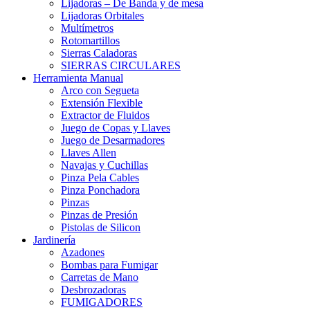
Lijadoras – De Banda y de mesa
Lijadoras Orbitales
Multímetros
Rotomartillos
Sierras Caladoras
SIERRAS CIRCULARES
Herramienta Manual
Arco con Segueta
Extensión Flexible
Extractor de Fluidos
Juego de Copas y Llaves
Juego de Desarmadores
Llaves Allen
Navajas y Cuchillas
Pinza Pela Cables
Pinza Ponchadora
Pinzas
Pinzas de Presión
Pistolas de Silicon
Jardinería
Azadones
Bombas para Fumigar
Carretas de Mano
Desbrozadoras
FUMIGADORES