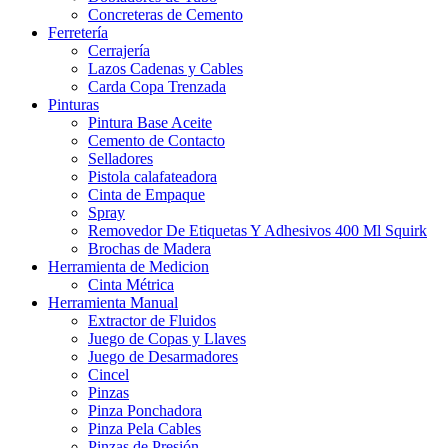
Concreteras de Cemento
Ferretería
Cerrajería
Lazos Cadenas y Cables
Carda Copa Trenzada
Pinturas
Pintura Base Aceite
Cemento de Contacto
Selladores
Pistola calafateadora
Cinta de Empaque
Spray
Removedor De Etiquetas Y Adhesivos 400 Ml Squirk
Brochas de Madera
Herramienta de Medicion
Cinta Métrica
Herramienta Manual
Extractor de Fluidos
Juego de Copas y Llaves
Juego de Desarmadores
Cincel
Pinzas
Pinza Ponchadora
Pinza Pela Cables
Pinzas de Presión