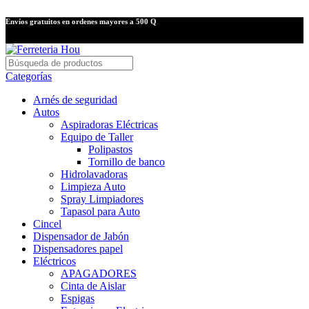
Envíos gratuitos en ordenes mayores a 500 Q
Categorías
Arnés de seguridad
Autos
Aspiradoras Eléctricas
Equipo de Taller
Polipastos
Tornillo de banco
Hidrolavadoras
Limpieza Auto
Spray Limpiadores
Tapasol para Auto
Cincel
Dispensador de Jabón
Dispensadores papel
Eléctricos
APAGADORES
Cinta de Aislar
Espigas