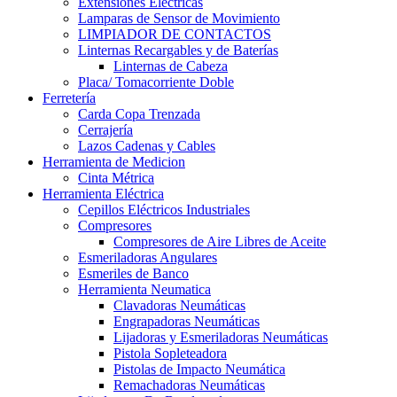
Extensiones Electricas
Lamparas de Sensor de Movimiento
LIMPIADOR DE CONTACTOS
Linternas Recargables y de Baterías
Linternas de Cabeza
Placa/ Tomacorriente Doble
Ferretería
Carda Copa Trenzada
Cerrajería
Lazos Cadenas y Cables
Herramienta de Medicion
Cinta Métrica
Herramienta Eléctrica
Cepillos Eléctricos Industriales
Compresores
Compresores de Aire Libres de Aceite
Esmeriladoras Angulares
Esmeriles de Banco
Herramienta Neumatica
Clavadoras Neumáticas
Engrapadoras Neumáticas
Lijadoras y Esmeriladoras Neumáticas
Pistola Sopleteadora
Pistolas de Impacto Neumática
Remachadoras Neumáticas