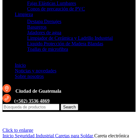
Fajas Elásticas Lumbares
Conos de precaución de PVC
Limpieza
Destapa Drenajes
Basureros
Jaladores de agua
Limpiador de Cerámica y Ladrillo Industrial
Liquido Protección de Madera Blandas
Toallas de microfibra
Inicio
Noticias y novedades
Sobre nosotros
Ciudad de Guatemala
(+502) 3536 4869
Search
Click to enlarge
Inicio
Seguridad Industrial
Caretas para Soldar
Careta electrónica