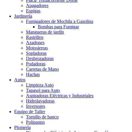
Placa/ Tomacorriente Doble
Apagadores
Espigas
Jardinería
Fumigadores de Mochila a Gasolina
Bombas para Fumigar
Mangueras de jardín
Rastrillos
Azadones
Motosierras
Sopladoras
Desbrozadoras
Podadoras
Carretas de Mano
Hachas
Autos
Limpieza Auto
Tapasol para Auto
Aspiradoras Eléctricas y Industriales
Hidrolavadoras
Inversores
Equipo de Taller
Tornillo de banco
Polipastos
Plomería