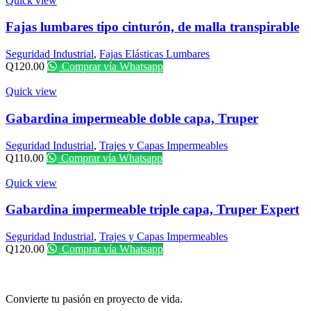
Quick view
Fajas lumbares tipo cinturón, de malla transpirable
Seguridad Industrial
,
Fajas Elásticas Lumbares
Q
120.00
Comprar vía Whatsapp
Quick view
Gabardina impermeable doble capa, Truper
Seguridad Industrial
,
Trajes y Capas Impermeables
Q
110.00
Comprar vía Whatsapp
Quick view
Gabardina impermeable triple capa, Truper Expert
Seguridad Industrial
,
Trajes y Capas Impermeables
Q
120.00
Comprar vía Whatsapp
Convierte tu pasión en proyecto de vida.