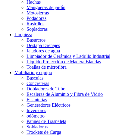
Hachas
Mangueras de jardín
Motosierras
Podadoras
Rastrillos
Sopladoras
Limpieza
Basureros
Destapa Drenajes
Jaladores de agua
Limpiador de Cerámica y Ladrillo Industrial
Liquido Protección de Madera Blandas
Toallas de microfibra
Mobiliario y equipo
Basculas
Concreteras
Dobladores de Tubo
Escaleras de Aluminio y Fibra de Vidrio
Estanterías
Generadores Eléctricos
Inversores
odómetro
Patines de Traspaleta
Soldadoras
Trockets de Carga