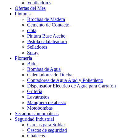
Ventiladores
Ofertas del Mes
Pinturas
Brochas de Madera
Cemento de Contacto
cinta
Pintura Base Aceite
Pistola calafateadora
Selladores
Spray
Plomería
Bidet
Bombas de Agua
Calentadores de Ducha
Contadores de Agua Arad y Polietileno
Dispensador Eléctrico de Agua para Garrafón
Grifería
Lavatrastos
Manguera de abasto
Motobombas
Secadoras automáticas
Seguridad Industrial
Caretas para Soldar
Cascos de seguridad
Chalecos