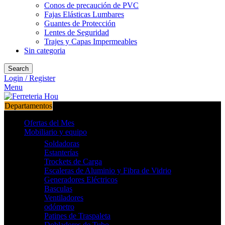
Conos de precaución de PVC
Fajas Elásticas Lumbares
Guantes de Protección
Lentes de Seguridad
Trajes y Capas Impermeables
Sin categoria
Search
Login / Register
Menu
Departamentos
Ofertas del Mes
Mobiliario y equipo
Soldadoras
Estanterías
Trockets de Carga
Escaleras de Aluminio y Fibra de Vidrio
Generadores Eléctricos
Basculas
Ventiladores
odómetro
Patines de Traspaleta
Dobladores de Tubo