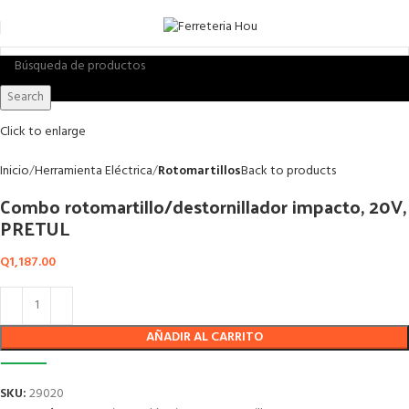
Search
Click to enlarge
Inicio
Herramienta Eléctrica
Rotomartillos
Back to products
Combo rotomartillo/destornillador impacto, 20V,
PRETUL
Q
1,187.00
AÑADIR AL CARRITO
SKU:
29020