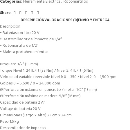
Categorías:
Herramienta Eléctrica
,
Rotomartillos
Share:
DESCRIPCIÓN
VALORACIONES (0)
ENVÍO Y ENTREGA
Descripción
• Baterías ion litio 20 V
• Destornillador de impacto de 1/4″
• Rotomartillo de 1/2″
• Maleta portaherramientas
Broquero 1/2″ (13 mm)
Torque Nivel 1: 24 lb/ft (33 Nm) / Nivel 2: 4 lb/ft (6 Nm)
Velocidad variable reversible Nivel 1: 0 – 350 / Nivel 2: 0 – 1,500 rpm
Golpes 0 – 5,600 / 0 – 24,000 gpm
Ø Perforación máxima en concreto / metal: 1/2″ (13 mm)
Ø Perforación máxima en madera: 5/8″ (16 mm)
Capacidad de batería 2 Ah
Voltaje de batería 20 V
Dimensiones (Largo x Alto) 23 cm x 24 cm
Peso 1.6 kg
Destornillador de impacto .