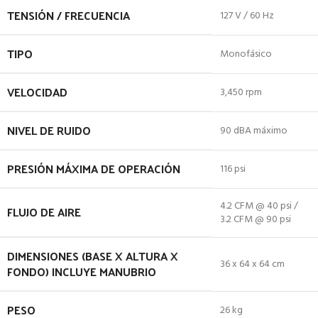
TENSIÓN / FRECUENCIA
127 V / 60 Hz
TIPO
Monofásico
VELOCIDAD
3,450 rpm
NIVEL DE RUIDO
90 dBA máximo
PRESIÓN MÁXIMA DE OPERACIÓN
116 psi
4.2 CFM @ 40 psi /
FLUJO DE AIRE
3.2 CFM @ 90 psi
DIMENSIONES (BASE X ALTURA X
36 x 64 x 64 cm
FONDO) INCLUYE MANUBRIO
PESO
26 kg