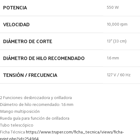
POTENCIA
550 W
VELOCIDAD
10,000 rpm
DIÁMETRO DE CORTE
13″ (33 cm)
DIÁMETRO DE HILO RECOMENDADO
1.6 mm
TENSIÓN / FRECUENCIA
127 V / 60 Hz
2 Funciones: desbrozadora y orilladora
Diámetro de hilo recomendado: 1.6 mm
Mango multiposición
Rueda guía para función de orilladora
Tubo telescópico
Ficha Técnica
https://www.truper.com/ficha_tecnica/views/ficha-
print.php?id=254964