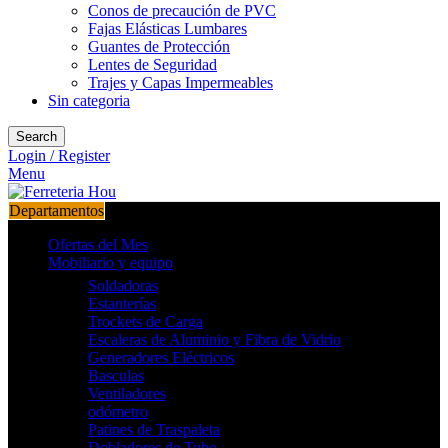
Conos de precaución de PVC
Fajas Elásticas Lumbares
Guantes de Protección
Lentes de Seguridad
Trajes y Capas Impermeables
Sin categoria
Search
Login / Register
Menu
Departamentos
Ofertas del Mes
Mobiliario y equipo
Soldadoras
Estanterías
Trockets de Carga
Escaleras de Aluminio y Fibra de Vidrio
Generadores Eléctricos
Basculas
Ventiladores
odómetro
Patines de Traspaleta
Dobladores de Tubo