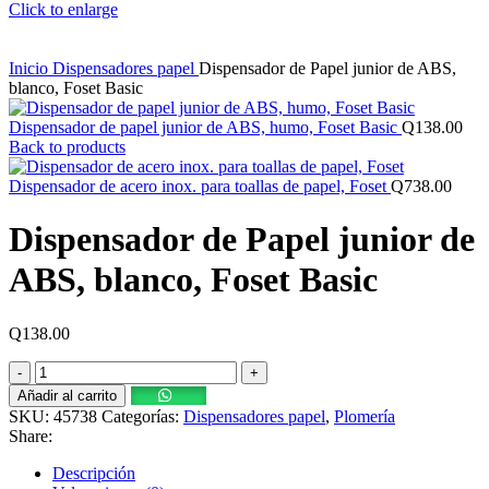
Click to enlarge
Inicio
Dispensadores papel
Dispensador de Papel junior de ABS,
blanco, Foset Basic
Dispensador de papel junior de ABS, humo, Foset Basic
Q
138.00
Back to products
Dispensador de acero inox. para toallas de papel, Foset
Q
738.00
Dispensador de Papel junior de
ABS, blanco, Foset Basic
Q
138.00
Dispensador
de
Añadir al carrito
Papel
SKU:
45738
Categorías:
Dispensadores papel
,
Plomería
junior
Share:
de
ABS,
Descripción
blanco,