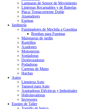
Lamparas de Sensor de Movimiento
Linternas Recargables y de Baterías
Placa/ Tomacorriente Doble
Apagadores
Espigas
Jardinería
Fumigadores de Mochila a Gasolina
Bombas para Fumigar
Mangueras de jardín
Rastrillos
Azadones
Motosierras
Sopladoras
Desbrozadoras
Podadoras
Carretas de Mano
Hachas
Autos
Limpieza Auto
Tapasol para Auto
Aspiradoras Eléctricas y Industriales
Hidrolavadoras
Inversores
Equipo de Taller
Tornillo de banco