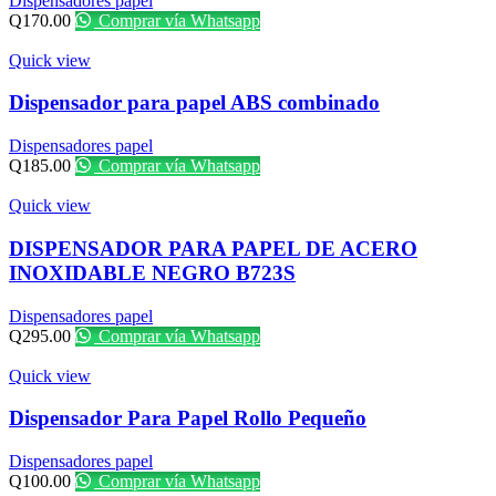
Dispensadores papel
Q
170.00
Comprar vía Whatsapp
Quick view
Dispensador para papel ABS combinado
Dispensadores papel
Q
185.00
Comprar vía Whatsapp
Quick view
DISPENSADOR PARA PAPEL DE ACERO
INOXIDABLE NEGRO B723S
Dispensadores papel
Q
295.00
Comprar vía Whatsapp
Quick view
Dispensador Para Papel Rollo Pequeño
Dispensadores papel
Q
100.00
Comprar vía Whatsapp