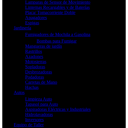
Lamparas de Sensor de Movimiento
Linternas Recargables y de Baterías
Placa/ Tomacorriente Doble
Apagadores
Espigas
Jardinería
Fumigadores de Mochila a Gasolina
Bombas para Fumigar
Mangueras de jardín
Rastrillos
Azadones
Motosierras
Sopladoras
Desbrozadoras
Podadoras
Carretas de Mano
Hachas
Autos
Limpieza Auto
Tapasol para Auto
Aspiradoras Eléctricas y Industriales
Hidrolavadoras
Inversores
Equipo de Taller