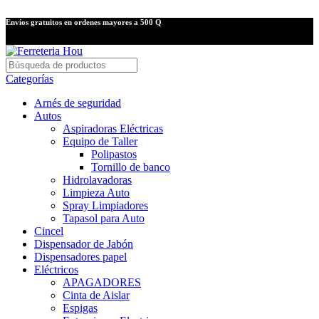
Envíos gratuitos en ordenes mayores a 500 Q
Categorías
Arnés de seguridad
Autos
Aspiradoras Eléctricas
Equipo de Taller
Polipastos
Tornillo de banco
Hidrolavadoras
Limpieza Auto
Spray Limpiadores
Tapasol para Auto
Cincel
Dispensador de Jabón
Dispensadores papel
Eléctricos
APAGADORES
Cinta de Aislar
Espigas