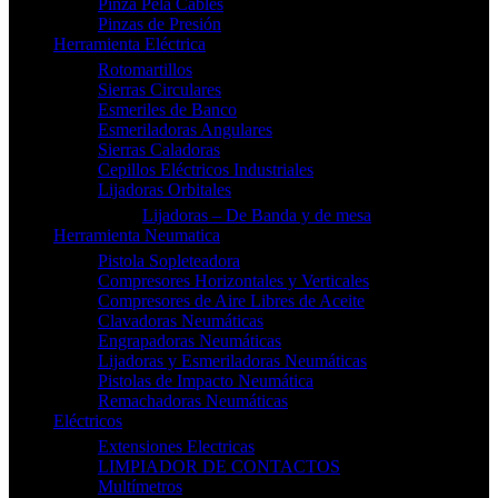
Pinza Pela Cables
Pinzas de Presión
Herramienta Eléctrica
Rotomartillos
Sierras Circulares
Esmeriles de Banco
Esmeriladoras Angulares
Sierras Caladoras
Cepillos Eléctricos Industriales
Lijadoras Orbitales
Lijadoras – De Banda y de mesa
Herramienta Neumatica
Pistola Sopleteadora
Compresores Horizontales y Verticales
Compresores de Aire Libres de Aceite
Clavadoras Neumáticas
Engrapadoras Neumáticas
Lijadoras y Esmeriladoras Neumáticas
Pistolas de Impacto Neumática
Remachadoras Neumáticas
Eléctricos
Extensiones Electricas
LIMPIADOR DE CONTACTOS
Multímetros