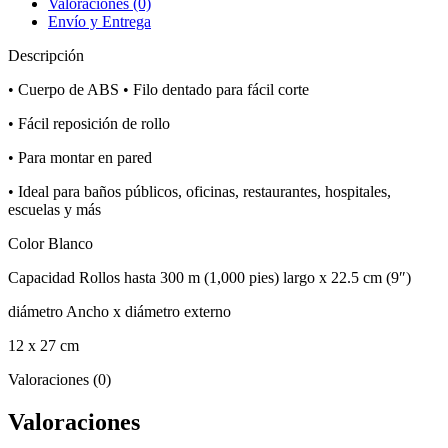
Valoraciones (0)
Foset
Envío y Entrega
Basic
cantidad
Descripción
• Cuerpo de ABS • Filo dentado para fácil corte
• Fácil reposición de rollo
• Para montar en pared
• Ideal para baños públicos, oficinas, restaurantes, hospitales,
escuelas y más
Color Blanco
Capacidad Rollos hasta 300 m (1,000 pies) largo x 22.5 cm (9″)
diámetro Ancho x diámetro externo
12 x 27 cm
Valoraciones (0)
Valoraciones