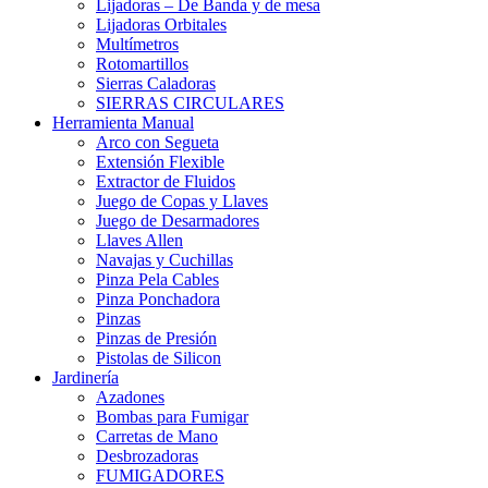
Lijadoras – De Banda y de mesa
Lijadoras Orbitales
Multímetros
Rotomartillos
Sierras Caladoras
SIERRAS CIRCULARES
Herramienta Manual
Arco con Segueta
Extensión Flexible
Extractor de Fluidos
Juego de Copas y Llaves
Juego de Desarmadores
Llaves Allen
Navajas y Cuchillas
Pinza Pela Cables
Pinza Ponchadora
Pinzas
Pinzas de Presión
Pistolas de Silicon
Jardinería
Azadones
Bombas para Fumigar
Carretas de Mano
Desbrozadoras
FUMIGADORES