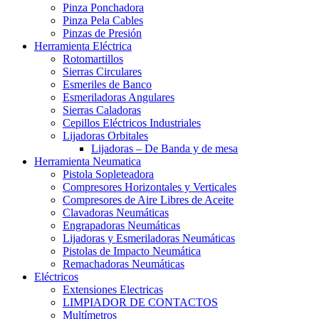
Pinza Ponchadora
Pinza Pela Cables
Pinzas de Presión
Herramienta Eléctrica
Rotomartillos
Sierras Circulares
Esmeriles de Banco
Esmeriladoras Angulares
Sierras Caladoras
Cepillos Eléctricos Industriales
Lijadoras Orbitales
Lijadoras – De Banda y de mesa
Herramienta Neumatica
Pistola Sopleteadora
Compresores Horizontales y Verticales
Compresores de Aire Libres de Aceite
Clavadoras Neumáticas
Engrapadoras Neumáticas
Lijadoras y Esmeriladoras Neumáticas
Pistolas de Impacto Neumática
Remachadoras Neumáticas
Eléctricos
Extensiones Electricas
LIMPIADOR DE CONTACTOS
Multímetros