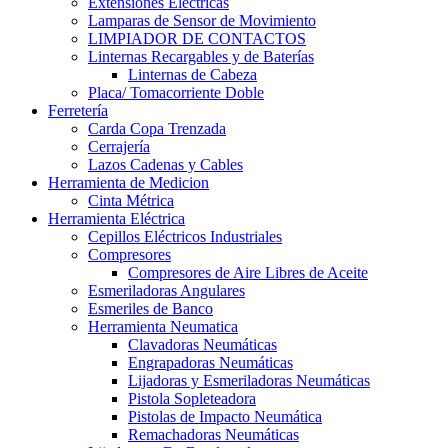
Extensiones Electricas
Lamparas de Sensor de Movimiento
LIMPIADOR DE CONTACTOS
Linternas Recargables y de Baterías
Linternas de Cabeza
Placa/ Tomacorriente Doble
Ferretería
Carda Copa Trenzada
Cerrajería
Lazos Cadenas y Cables
Herramienta de Medicion
Cinta Métrica
Herramienta Eléctrica
Cepillos Eléctricos Industriales
Compresores
Compresores de Aire Libres de Aceite
Esmeriladoras Angulares
Esmeriles de Banco
Herramienta Neumatica
Clavadoras Neumáticas
Engrapadoras Neumáticas
Lijadoras y Esmeriladoras Neumáticas
Pistola Sopleteadora
Pistolas de Impacto Neumática
Remachadoras Neumáticas