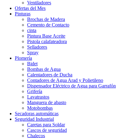
Ventiladores
Ofertas del Mes
Pinturas
Brochas de Madera
Cemento de Contacto
cinta
Pintura Base Aceite
Pistola calafateadora
Selladores
Spray
Plomería
Bidet
Bombas de Agua
Calentadores de Ducha
Contadores de Agua Arad y Polietileno
Dispensador Eléctrico de Agua para Garrafón
Grifería
Lavatrastos
Manguera de abasto
Motobombas
Secadoras automáticas
Seguridad Industrial
Caretas para Soldar
Cascos de seguridad
Chalecos