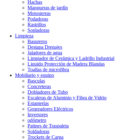
Hachas
Mangueras de jardín
Motosierras
Podadoras
Rastrillos
Sopladoras
Limpieza
Basureros
Destapa Drenajes
Jaladores de agua
Limpiador de Cerámica y Ladrillo Industrial
Liquido Protección de Madera Blandas
Toallas de microfibra
Mobiliario y equipo
Basculas
Concreteras
Dobladores de Tubo
Escaleras de Aluminio y Fibra de Vidrio
Estanterías
Generadores Eléctricos
Inversores
odómetro
Patines de Traspaleta
Soldadoras
Trockets de Carga