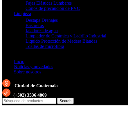
Fajas Elásticas Lumbares
Conos de precaución de PVC
Limpieza
Destapa Drenajes
Basureros
Jaladores de agua
Limpiador de Cerámica y Ladrillo Industrial
Liquido Protección de Madera Blandas
Toallas de microfibra
Inicio
Noticias y novedades
Sobre nosotros
Ciudad de Guatemala
(+502) 3536 4869
Search