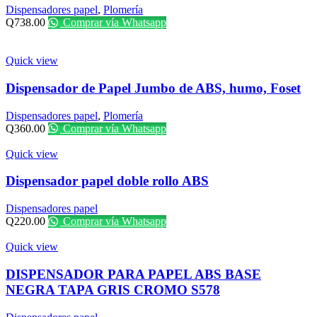
Dispensadores papel
,
Plomería
Q
738.00
Comprar vía Whatsapp
Quick view
Dispensador de Papel Jumbo de ABS, humo, Foset
Dispensadores papel
,
Plomería
Q
360.00
Comprar vía Whatsapp
Quick view
Dispensador papel doble rollo ABS
Dispensadores papel
Q
220.00
Comprar vía Whatsapp
Quick view
DISPENSADOR PARA PAPEL ABS BASE
NEGRA TAPA GRIS CROMO S578