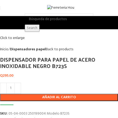
Search
Click to enlarge
Inicio
Dispensadores papel
Back to products
DISPENSADOR PARA PAPEL DE ACERO
INOXIDABLE NEGRO B723S
Q
295.00
AÑADIR AL CARRITO
SKU:
05-04-0003 250199004 Modelo B723S