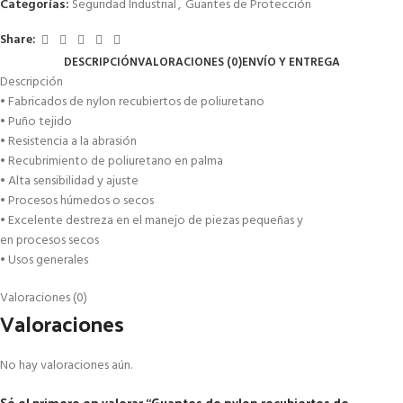
Categorías:
Seguridad Industrial
,
Guantes de Protección
Share:
DESCRIPCIÓN
VALORACIONES (0)
ENVÍO Y ENTREGA
Descripción
• Fabricados de nylon recubiertos de poliuretano
• Puño tejido
• Resistencia a la abrasión
• Recubrimiento de poliuretano en palma
• Alta sensibilidad y ajuste
• Procesos húmedos o secos
• Excelente destreza en el manejo de piezas pequeñas y
en procesos secos
• Usos generales
Valoraciones (0)
Valoraciones
No hay valoraciones aún.
Sé el primero en valorar “Guantes de nylon recubiertos de