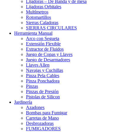
Lijadoras – De Banda y de mesa
Lijadoras Orbitales
Multímetros
Rotomartillos
Sierras Caladoras
SIERRAS CIRCULARES
Herramienta Manual
Arco con Segueta
Extensión Flexible
Extractor de Fluidos
Juego de Copas y Llaves
Juego de Desarmadores
Llaves Allen
Navajas y Cuchillas
Pinza Pela Cables
Pinza Ponchadora
Pinzas
Pinzas de Presión
Pistolas de Silicon
Jardinería
Azadones
Bombas para Fumigar
Carretas de Mano
Desbrozadoras
FUMIGADORES