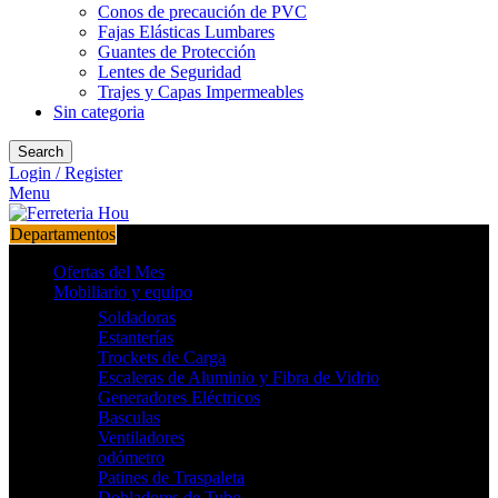
Conos de precaución de PVC
Fajas Elásticas Lumbares
Guantes de Protección
Lentes de Seguridad
Trajes y Capas Impermeables
Sin categoria
Search
Login / Register
Menu
Departamentos
Ofertas del Mes
Mobiliario y equipo
Soldadoras
Estanterías
Trockets de Carga
Escaleras de Aluminio y Fibra de Vidrio
Generadores Eléctricos
Basculas
Ventiladores
odómetro
Patines de Traspaleta
Dobladores de Tubo