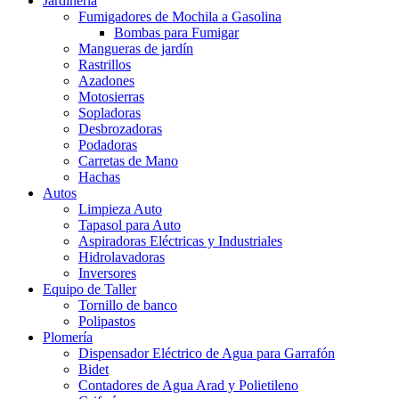
Jardinería
Fumigadores de Mochila a Gasolina
Bombas para Fumigar
Mangueras de jardín
Rastrillos
Azadones
Motosierras
Sopladoras
Desbrozadoras
Podadoras
Carretas de Mano
Hachas
Autos
Limpieza Auto
Tapasol para Auto
Aspiradoras Eléctricas y Industriales
Hidrolavadoras
Inversores
Equipo de Taller
Tornillo de banco
Polipastos
Plomería
Dispensador Eléctrico de Agua para Garrafón
Bidet
Contadores de Agua Arad y Polietileno