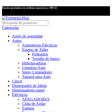
Envíos gratuitos en ordenes mayores a 500 Q
Categorías
Arnés de seguridad
Autos
Aspiradoras Eléctricas
Equipo de Taller
Polipastos
Tornillo de banco
Hidrolavadoras
Limpieza Auto
Spray Limpiadores
Tapasol para Auto
Cincel
Dispensador de Jabón
Dispensadores papel
Eléctricos
APAGADORES
Cinta de Aislar
Espigas