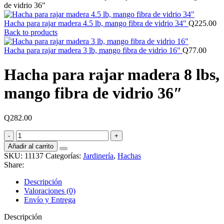
de vidrio 36″
Hacha para rajar madera 4.5 lb, mango fibra de vidrio 34"
Q
225.00
Back to products
Hacha para rajar madera 3 lb, mango fibra de vidrio 16"
Q
77.00
Hacha para rajar madera 8 lbs,
mango fibra de vidrio 36″
Q
282.00
Hacha
para
Añadir al carrito
rajar
SKU:
11137
Categorías:
Jardinería
,
Hachas
madera
Share:
8
lbs,
Descripción
mango
Valoraciones (0)
fibra
Envío y Entrega
de
vidrio
Descripción