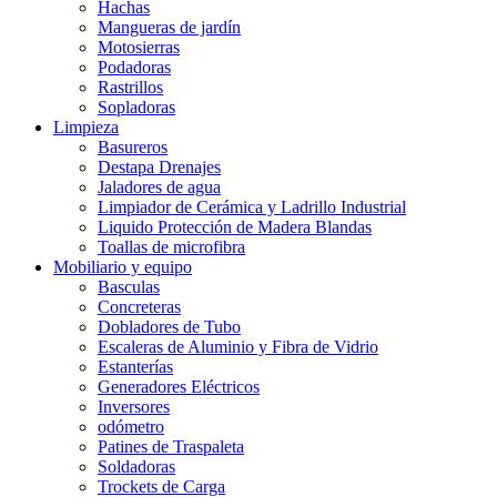
Hachas
Mangueras de jardín
Motosierras
Podadoras
Rastrillos
Sopladoras
Limpieza
Basureros
Destapa Drenajes
Jaladores de agua
Limpiador de Cerámica y Ladrillo Industrial
Liquido Protección de Madera Blandas
Toallas de microfibra
Mobiliario y equipo
Basculas
Concreteras
Dobladores de Tubo
Escaleras de Aluminio y Fibra de Vidrio
Estanterías
Generadores Eléctricos
Inversores
odómetro
Patines de Traspaleta
Soldadoras
Trockets de Carga