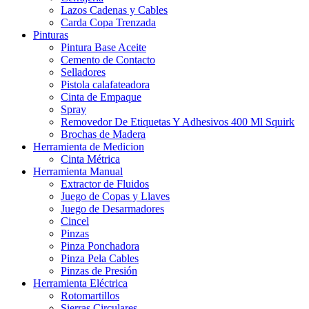
Lazos Cadenas y Cables
Carda Copa Trenzada
Pinturas
Pintura Base Aceite
Cemento de Contacto
Selladores
Pistola calafateadora
Cinta de Empaque
Spray
Removedor De Etiquetas Y Adhesivos 400 Ml Squirk
Brochas de Madera
Herramienta de Medicion
Cinta Métrica
Herramienta Manual
Extractor de Fluidos
Juego de Copas y Llaves
Juego de Desarmadores
Cincel
Pinzas
Pinza Ponchadora
Pinza Pela Cables
Pinzas de Presión
Herramienta Eléctrica
Rotomartillos
Sierras Circulares