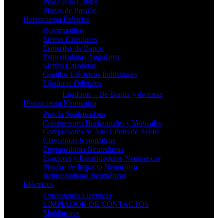
Pinza Pela Cables
Pinzas de Presión
Herramienta Eléctrica
Rotomartillos
Sierras Circulares
Esmeriles de Banco
Esmeriladoras Angulares
Sierras Caladoras
Cepillos Eléctricos Industriales
Lijadoras Orbitales
Lijadoras – De Banda y de mesa
Herramienta Neumatica
Pistola Sopleteadora
Compresores Horizontales y Verticales
Compresores de Aire Libres de Aceite
Clavadoras Neumáticas
Engrapadoras Neumáticas
Lijadoras y Esmeriladoras Neumáticas
Pistolas de Impacto Neumática
Remachadoras Neumáticas
Eléctricos
Extensiones Electricas
LIMPIADOR DE CONTACTOS
Multímetros