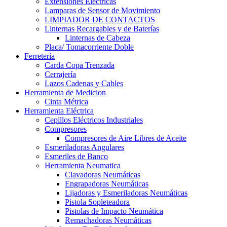
Extensiones Electricas
Lamparas de Sensor de Movimiento
LIMPIADOR DE CONTACTOS
Linternas Recargables y de Baterías
Linternas de Cabeza
Placa/ Tomacorriente Doble
Ferretería
Carda Copa Trenzada
Cerrajería
Lazos Cadenas y Cables
Herramienta de Medicion
Cinta Métrica
Herramienta Eléctrica
Cepillos Eléctricos Industriales
Compresores
Compresores de Aire Libres de Aceite
Esmeriladoras Angulares
Esmeriles de Banco
Herramienta Neumatica
Clavadoras Neumáticas
Engrapadoras Neumáticas
Lijadoras y Esmeriladoras Neumáticas
Pistola Sopleteadora
Pistolas de Impacto Neumática
Remachadoras Neumáticas