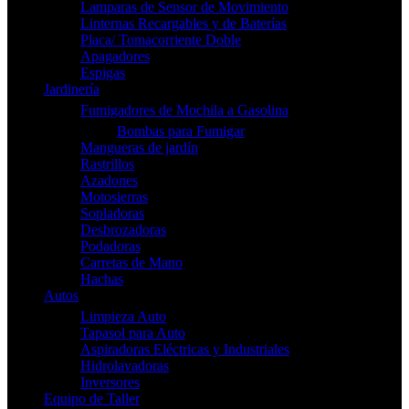
Lamparas de Sensor de Movimiento
Linternas Recargables y de Baterías
Placa/ Tomacorriente Doble
Apagadores
Espigas
Jardinería
Fumigadores de Mochila a Gasolina
Bombas para Fumigar
Mangueras de jardín
Rastrillos
Azadones
Motosierras
Sopladoras
Desbrozadoras
Podadoras
Carretas de Mano
Hachas
Autos
Limpieza Auto
Tapasol para Auto
Aspiradoras Eléctricas y Industriales
Hidrolavadoras
Inversores
Equipo de Taller