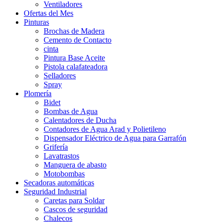
Ventiladores
Ofertas del Mes
Pinturas
Brochas de Madera
Cemento de Contacto
cinta
Pintura Base Aceite
Pistola calafateadora
Selladores
Spray
Plomería
Bidet
Bombas de Agua
Calentadores de Ducha
Contadores de Agua Arad y Polietileno
Dispensador Eléctrico de Agua para Garrafón
Grifería
Lavatrastos
Manguera de abasto
Motobombas
Secadoras automáticas
Seguridad Industrial
Caretas para Soldar
Cascos de seguridad
Chalecos