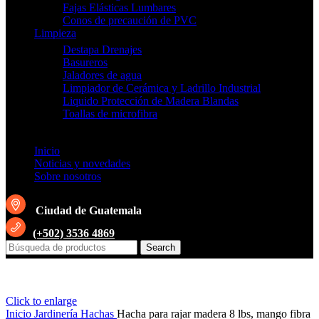
Fajas Elásticas Lumbares
Conos de precaución de PVC
Limpieza
Destapa Drenajes
Basureros
Jaladores de agua
Limpiador de Cerámica y Ladrillo Industrial
Liquido Protección de Madera Blandas
Toallas de microfibra
Inicio
Noticias y novedades
Sobre nosotros
Ciudad de Guatemala
(+502) 3536 4869
Search
Click to enlarge
Inicio
Jardinería
Hachas
Hacha para rajar madera 8 lbs, mango fibra