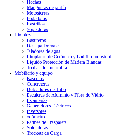
Hachas
Mangueras de jardín
Motosierras
Podadoras
Rastrillos
Sopladoras
Limpieza
Basureros
Destapa Drenajes
Jaladores de agua
Limpiador de Cerámica y Ladrillo Industrial
Liquido Protección de Madera Blandas
Toallas de microfibra
Mobiliario y equipo
Basculas
Concreteras
Dobladores de Tubo
Escaleras de Aluminio y Fibra de Vidrio
Estanterías
Generadores Eléctricos
Inversores
odómetro
Patines de Traspaleta
Soldadoras
Trockets de Carga