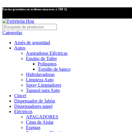
Envíos gratuitos en ordenes mayores a 500 Q
Categorías
Arnés de seguridad
Autos
Aspiradoras Eléctricas
Equipo de Taller
Polipastos
Tornillo de banco
Hidrolavadoras
Limpieza Auto
Spray Limpiadores
Tapasol para Auto
Cincel
Dispensador de Jabón
Dispensadores papel
Eléctricos
APAGADORES
Cinta de Aislar
Espigas