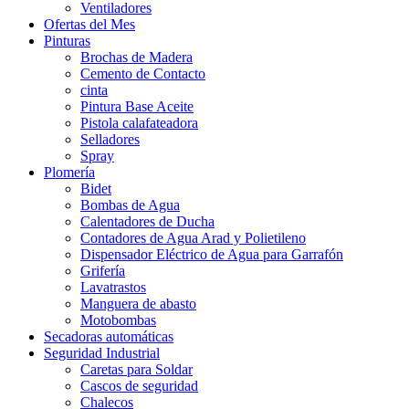
Ventiladores
Ofertas del Mes
Pinturas
Brochas de Madera
Cemento de Contacto
cinta
Pintura Base Aceite
Pistola calafateadora
Selladores
Spray
Plomería
Bidet
Bombas de Agua
Calentadores de Ducha
Contadores de Agua Arad y Polietileno
Dispensador Eléctrico de Agua para Garrafón
Grifería
Lavatrastos
Manguera de abasto
Motobombas
Secadoras automáticas
Seguridad Industrial
Caretas para Soldar
Cascos de seguridad
Chalecos