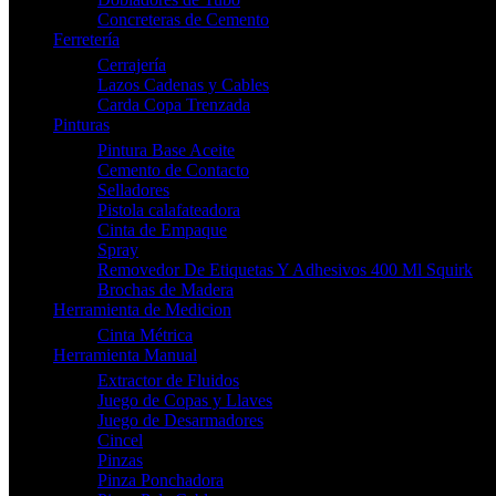
Concreteras de Cemento
Ferretería
Cerrajería
Lazos Cadenas y Cables
Carda Copa Trenzada
Pinturas
Pintura Base Aceite
Cemento de Contacto
Selladores
Pistola calafateadora
Cinta de Empaque
Spray
Removedor De Etiquetas Y Adhesivos 400 Ml Squirk
Brochas de Madera
Herramienta de Medicion
Cinta Métrica
Herramienta Manual
Extractor de Fluidos
Juego de Copas y Llaves
Juego de Desarmadores
Cincel
Pinzas
Pinza Ponchadora