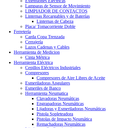
Extensiones Electricas
Lamparas de Sensor de Movimiento
LIMPIADOR DE CONTACTOS
Linternas Recargables y de Baterías
Linternas de Cabeza
Placa/ Tomacorriente Doble
Ferretería
Carda Copa Trenzada
Cerrajería
Lazos Cadenas y Cables
Herramienta de Medicion
Cinta Métrica
Herramienta Eléctrica
Cepillos Eléctricos Industriales
Compresores
Compresores de Aire Libres de Aceite
Esmeriladoras Angulares
Esmeriles de Banco
Herramienta Neumatica
Clavadoras Neumáticas
Engrapadoras Neumáticas
Lijadoras y Esmeriladoras Neumáticas
Pistola Sopleteadora
Pistolas de Impacto Neumática
Remachadoras Neumáticas