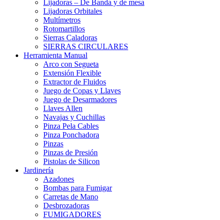
Lijadoras – De Banda y de mesa
Lijadoras Orbitales
Multímetros
Rotomartillos
Sierras Caladoras
SIERRAS CIRCULARES
Herramienta Manual
Arco con Segueta
Extensión Flexible
Extractor de Fluidos
Juego de Copas y Llaves
Juego de Desarmadores
Llaves Allen
Navajas y Cuchillas
Pinza Pela Cables
Pinza Ponchadora
Pinzas
Pinzas de Presión
Pistolas de Silicon
Jardinería
Azadones
Bombas para Fumigar
Carretas de Mano
Desbrozadoras
FUMIGADORES