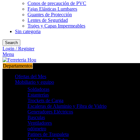
Conos de precaución de PVC
Fajas Elásticas Lumbares
Guantes de Protección
Lentes de Seguridad
Trajes y Capas Impermeables
Sin categoria
Search
Login / Register
Menu
Departamentos
Ofertas del Mes
Mobiliario y equipo
Soldadoras
Estanterías
Trockets de Carga
Escaleras de Aluminio y Fibra de Vidrio
Generadores Eléctricos
Basculas
Ventiladores
odómetro
Patines de Traspaleta
Dobladores de Tubo