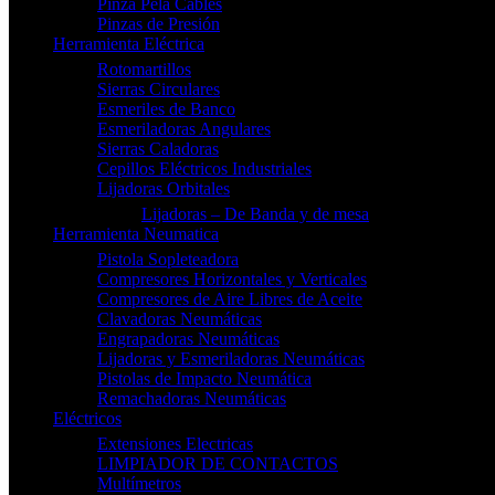
Pinza Pela Cables
Pinzas de Presión
Herramienta Eléctrica
Rotomartillos
Sierras Circulares
Esmeriles de Banco
Esmeriladoras Angulares
Sierras Caladoras
Cepillos Eléctricos Industriales
Lijadoras Orbitales
Lijadoras – De Banda y de mesa
Herramienta Neumatica
Pistola Sopleteadora
Compresores Horizontales y Verticales
Compresores de Aire Libres de Aceite
Clavadoras Neumáticas
Engrapadoras Neumáticas
Lijadoras y Esmeriladoras Neumáticas
Pistolas de Impacto Neumática
Remachadoras Neumáticas
Eléctricos
Extensiones Electricas
LIMPIADOR DE CONTACTOS
Multímetros