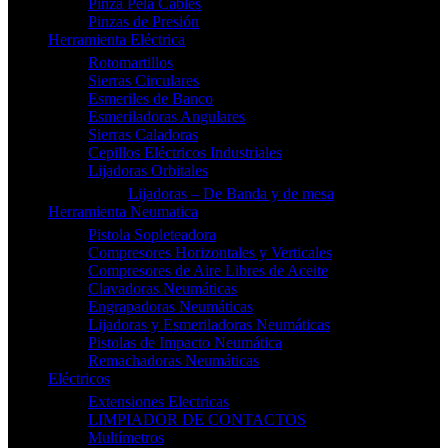
Pinza Pela Cables
Pinzas de Presión
Herramienta Eléctrica
Rotomartillos
Sierras Circulares
Esmeriles de Banco
Esmeriladoras Angulares
Sierras Caladoras
Cepillos Eléctricos Industriales
Lijadoras Orbitales
Lijadoras – De Banda y de mesa
Herramienta Neumatica
Pistola Sopleteadora
Compresores Horizontales y Verticales
Compresores de Aire Libres de Aceite
Clavadoras Neumáticas
Engrapadoras Neumáticas
Lijadoras y Esmeriladoras Neumáticas
Pistolas de Impacto Neumática
Remachadoras Neumáticas
Eléctricos
Extensiones Electricas
LIMPIADOR DE CONTACTOS
Multímetros