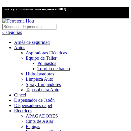
Envíos gratuitos en ordenes mayores a 500 Q
Categorías
Arnés de seguridad
Autos
Aspiradoras Eléctricas
Equipo de Taller
Polipastos
Tornillo de banco
Hidrolavadoras
Limpieza Auto
Spray Limpiadores
Tapasol para Auto
Cincel
Dispensador de Jabón
Dispensadores papel
Eléctricos
APAGADORES
Cinta de Aislar
Espigas