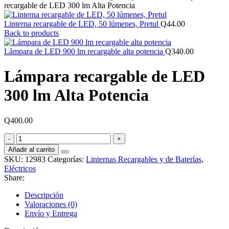
recargable de LED 300 lm Alta Potencia
Linterna recargable de LED, 50 lúmenes, Pretul
Q
44.00
Back to products
Lámpara de LED 900 lm recargable alta potencia
Q
340.00
Lámpara recargable de LED
300 lm Alta Potencia
Q
400.00
Lámpara
recargable
Añadir al carrito
de
SKU:
12983
Categorías:
Linternas Recargables y de Baterías
,
LED
Eléctricos
300
Share:
lm
Alta
Descripción
Potencia
Valoraciones (0)
cantidad
Envío y Entrega