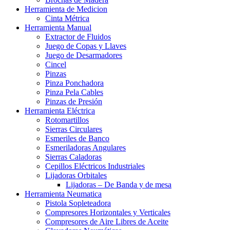
Herramienta de Medicion
Cinta Métrica
Herramienta Manual
Extractor de Fluidos
Juego de Copas y Llaves
Juego de Desarmadores
Cincel
Pinzas
Pinza Ponchadora
Pinza Pela Cables
Pinzas de Presión
Herramienta Eléctrica
Rotomartillos
Sierras Circulares
Esmeriles de Banco
Esmeriladoras Angulares
Sierras Caladoras
Cepillos Eléctricos Industriales
Lijadoras Orbitales
Lijadoras – De Banda y de mesa
Herramienta Neumatica
Pistola Sopleteadora
Compresores Horizontales y Verticales
Compresores de Aire Libres de Aceite