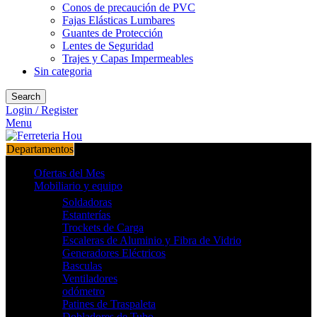
Conos de precaución de PVC
Fajas Elásticas Lumbares
Guantes de Protección
Lentes de Seguridad
Trajes y Capas Impermeables
Sin categoria
Search
Login / Register
Menu
Departamentos
Ofertas del Mes
Mobiliario y equipo
Soldadoras
Estanterías
Trockets de Carga
Escaleras de Aluminio y Fibra de Vidrio
Generadores Eléctricos
Basculas
Ventiladores
odómetro
Patines de Traspaleta
Dobladores de Tubo