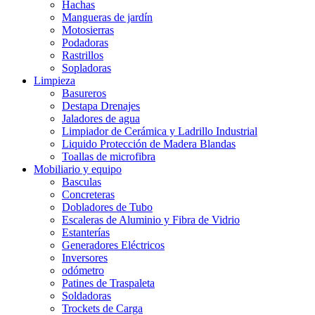
Hachas
Mangueras de jardín
Motosierras
Podadoras
Rastrillos
Sopladoras
Limpieza
Basureros
Destapa Drenajes
Jaladores de agua
Limpiador de Cerámica y Ladrillo Industrial
Liquido Protección de Madera Blandas
Toallas de microfibra
Mobiliario y equipo
Basculas
Concreteras
Dobladores de Tubo
Escaleras de Aluminio y Fibra de Vidrio
Estanterías
Generadores Eléctricos
Inversores
odómetro
Patines de Traspaleta
Soldadoras
Trockets de Carga