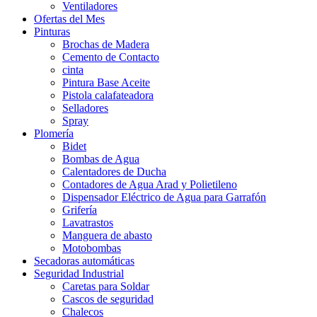
Ventiladores
Ofertas del Mes
Pinturas
Brochas de Madera
Cemento de Contacto
cinta
Pintura Base Aceite
Pistola calafateadora
Selladores
Spray
Plomería
Bidet
Bombas de Agua
Calentadores de Ducha
Contadores de Agua Arad y Polietileno
Dispensador Eléctrico de Agua para Garrafón
Grifería
Lavatrastos
Manguera de abasto
Motobombas
Secadoras automáticas
Seguridad Industrial
Caretas para Soldar
Cascos de seguridad
Chalecos