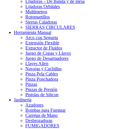
Lijadoras – De Banda y de mesa
Lijadoras Orbitales
Multímetros
Rotomartillos
Sierras Caladoras
SIERRAS CIRCULARES
Herramienta Manual
Arco con Segueta
Extensión Flexible
Extractor de Fluidos
Juego de Copas y Llaves
Juego de Desarmadores
Llaves Allen
Navajas y Cuchillas
Pinza Pela Cables
Pinza Ponchadora
Pinzas
Pinzas de Presión
Pistolas de Silicon
Jardinería
Azadones
Bombas para Fumigar
Carretas de Mano
Desbrozadoras
FUMIGADORES