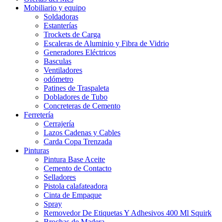
Mobiliario y equipo
Soldadoras
Estanterías
Trockets de Carga
Escaleras de Aluminio y Fibra de Vidrio
Generadores Eléctricos
Basculas
Ventiladores
odómetro
Patines de Traspaleta
Dobladores de Tubo
Concreteras de Cemento
Ferretería
Cerrajería
Lazos Cadenas y Cables
Carda Copa Trenzada
Pinturas
Pintura Base Aceite
Cemento de Contacto
Selladores
Pistola calafateadora
Cinta de Empaque
Spray
Removedor De Etiquetas Y Adhesivos 400 Ml Squirk
Brochas de Madera