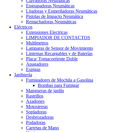
Clavadoras Neumáticas
Engrapadoras Neumáticas
Lijadoras y Esmeriladoras Neumáticas
Pistolas de Impacto Neumática
Remachadoras Neumáticas
Eléctricos
Extensiones Electricas
LIMPIADOR DE CONTACTOS
Multímetros
Lamparas de Sensor de Movimiento
Linternas Recargables y de Baterías
Placa/ Tomacorriente Doble
Apagadores
Espigas
Jardinería
Fumigadores de Mochila a Gasolina
Bombas para Fumigar
Mangueras de jardín
Rastrillos
Azadones
Motosierras
Sopladoras
Desbrozadoras
Podadoras
Carretas de Mano