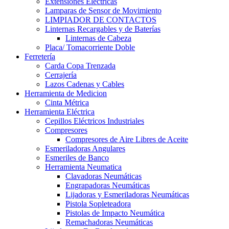
Extensiones Electricas
Lamparas de Sensor de Movimiento
LIMPIADOR DE CONTACTOS
Linternas Recargables y de Baterías
Linternas de Cabeza
Placa/ Tomacorriente Doble
Ferretería
Carda Copa Trenzada
Cerrajería
Lazos Cadenas y Cables
Herramienta de Medicion
Cinta Métrica
Herramienta Eléctrica
Cepillos Eléctricos Industriales
Compresores
Compresores de Aire Libres de Aceite
Esmeriladoras Angulares
Esmeriles de Banco
Herramienta Neumatica
Clavadoras Neumáticas
Engrapadoras Neumáticas
Lijadoras y Esmeriladoras Neumáticas
Pistola Sopleteadora
Pistolas de Impacto Neumática
Remachadoras Neumáticas