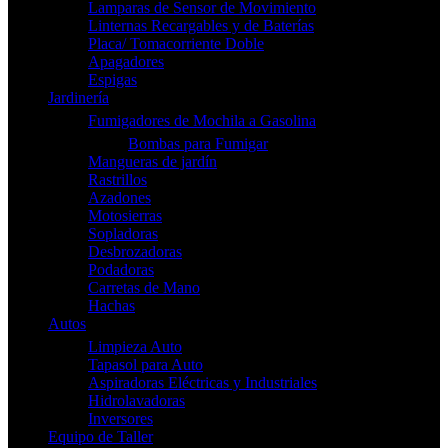
Lamparas de Sensor de Movimiento
Linternas Recargables y de Baterías
Placa/ Tomacorriente Doble
Apagadores
Espigas
Jardinería
Fumigadores de Mochila a Gasolina
Bombas para Fumigar
Mangueras de jardín
Rastrillos
Azadones
Motosierras
Sopladoras
Desbrozadoras
Podadoras
Carretas de Mano
Hachas
Autos
Limpieza Auto
Tapasol para Auto
Aspiradoras Eléctricas y Industriales
Hidrolavadoras
Inversores
Equipo de Taller