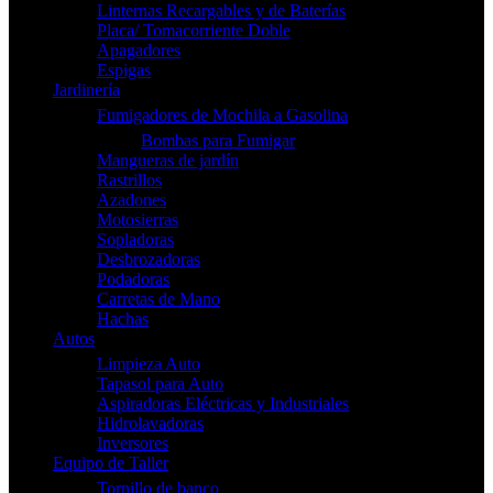
Linternas Recargables y de Baterías
Placa/ Tomacorriente Doble
Apagadores
Espigas
Jardinería
Fumigadores de Mochila a Gasolina
Bombas para Fumigar
Mangueras de jardín
Rastrillos
Azadones
Motosierras
Sopladoras
Desbrozadoras
Podadoras
Carretas de Mano
Hachas
Autos
Limpieza Auto
Tapasol para Auto
Aspiradoras Eléctricas y Industriales
Hidrolavadoras
Inversores
Equipo de Taller
Tornillo de banco