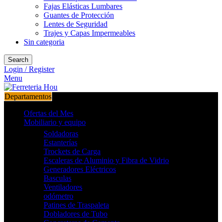
Fajas Elásticas Lumbares
Guantes de Protección
Lentes de Seguridad
Trajes y Capas Impermeables
Sin categoria
Search
Login / Register
Menu
Departamentos
Ofertas del Mes
Mobiliario y equipo
Soldadoras
Estanterías
Trockets de Carga
Escaleras de Aluminio y Fibra de Vidrio
Generadores Eléctricos
Basculas
Ventiladores
odómetro
Patines de Traspaleta
Dobladores de Tubo