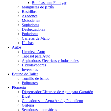
Bombas para Fumigar
Mangueras de jardín
Rastrillos
Azadones
Motosierras
Sopladoras
Desbrozadoras
Podadoras
Carretas de Mano
Hachas
Autos
Limpieza Auto
Tapasol para Auto
Aspiradoras Eléctricas y Industriales
Hidrolavadoras
Inversores
Equipo de Taller
Tornillo de banco
Polipastos
Plomería
Dispensador Eléctrico de Agua para Garrafón
Bidet
Contadores de Agua Arad y Polietileno
Grifería
Secadoras automáticas