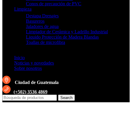
Conos de precaución de PVC
Limpieza
Destapa Drenajes
Basureros
Jaladores de agua
Limpiador de Cerámica y Ladrillo Industrial
Liquido Protección de Madera Blandas
Toallas de microfibra
Inicio
Noticias y novedades
Sobre nosotros
Ciudad de Guatemala
(+502) 3536 4869
Search