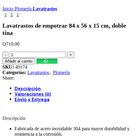
Inicio
Plomería
Lavatrastos
Lavatrastos de empotrar 84 x 56 x 15 cm, doble
tina
Q
710.00
Lavatrastos
de
Añadir al carrito
empotrar
SKU:
49174
84
Categorías:
Lavatrastos
,
Plomería
x
Share:
56
Descripción
x
Valoraciones (0)
15
Envío y Entrega
cm,
doble
tina
cantidad
Descripción
Fabricada de acero inoxidable 304 para mayor durabilidad y
resistencia a la corrosión.