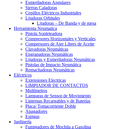
Esmeriladoras Angulares
Sierras Caladoras
Cepillos Eléctricos Industriales
Lijadoras Orbitales
Lijadoras – De Banda y de mesa
Herramienta Neumatica
Pistola Sopleteadora
Compresores Horizontales y Verticales
Compresores de Aire Libres de Aceite
Clavadoras Neumáticas
Engrapadoras Neumáticas
Lijadoras y Esmeriladoras Neumáticas
Pistolas de Impacto Neumática
Remachadoras Neumáticas
Eléctricos
Extensiones Electricas
LIMPIADOR DE CONTACTOS
Multímetros
Lamparas de Sensor de Movimiento
Linternas Recargables y de Baterías
Placa/ Tomacorriente Doble
Apagadores
Espigas
Jardinería
Fumigadores de Mochila a Gasolina