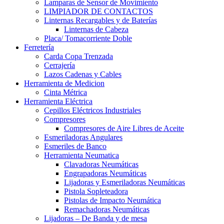
Lamparas de Sensor de Movimiento
LIMPIADOR DE CONTACTOS
Linternas Recargables y de Baterías
Linternas de Cabeza
Placa/ Tomacorriente Doble
Ferretería
Carda Copa Trenzada
Cerrajería
Lazos Cadenas y Cables
Herramienta de Medicion
Cinta Métrica
Herramienta Eléctrica
Cepillos Eléctricos Industriales
Compresores
Compresores de Aire Libres de Aceite
Esmeriladoras Angulares
Esmeriles de Banco
Herramienta Neumatica
Clavadoras Neumáticas
Engrapadoras Neumáticas
Lijadoras y Esmeriladoras Neumáticas
Pistola Sopleteadora
Pistolas de Impacto Neumática
Remachadoras Neumáticas
Lijadoras – De Banda y de mesa