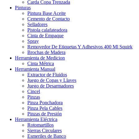
Carda Copa Trenzada
Pinturas
Pintura Base Aceite
Cemento de Contacto
Selladores
Pistola calafateadora
Cinta de Empaque
Spray
Removedor De Etiquetas Y Adhesivos 400 Ml Squirk
Brochas de Madera
Herramienta de Medicion
Cinta Métrica
Herramienta Manual
Extractor de Fluidos
Juego de Copas y Llaves
Juego de Desarmadores
Cincel
Pinzas
Pinza Ponchadora
Pinza Pela Cables
Pinzas de Presión
Herramienta Eléctrica
Rotomartillos
Sierras Circulares
Esmeriles de Banco