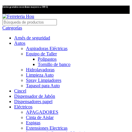
Envíos gratuitos en ordenes mayores a 500 Q
Categorías
Arnés de seguridad
Autos
Aspiradoras Eléctricas
Equipo de Taller
Polipastos
Tornillo de banco
Hidrolavadoras
Limpieza Auto
Spray Limpiadores
Tapasol para Auto
Cincel
Dispensador de Jabón
Dispensadores papel
Eléctricos
APAGADORES
Cinta de Aislar
Espigas
Extensiones Electricas