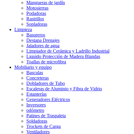
Mangueras de jardín
Motosierras
Podadoras
Rastrillos
Sopladoras
Limpieza
Basureros
Destapa Drenajes
Jaladores de agua
Limpiador de Cerámica y Ladrillo Industrial
Liquido Protección de Madera Blandas
Toallas de microfibra
Mobiliario y equipo
Basculas
Concreteras
Dobladores de Tubo
Escaleras de Aluminio y Fibra de Vidrio
Estanterías
Generadores Eléctricos
Inversores
odómetro
Patines de Traspaleta
Soldadoras
Trockets de Carga
Ventiladores