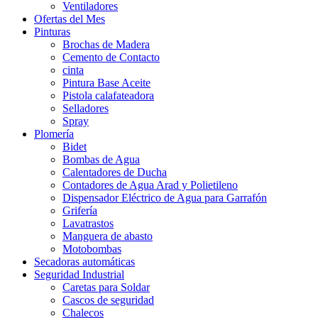
Ventiladores
Ofertas del Mes
Pinturas
Brochas de Madera
Cemento de Contacto
cinta
Pintura Base Aceite
Pistola calafateadora
Selladores
Spray
Plomería
Bidet
Bombas de Agua
Calentadores de Ducha
Contadores de Agua Arad y Polietileno
Dispensador Eléctrico de Agua para Garrafón
Grifería
Lavatrastos
Manguera de abasto
Motobombas
Secadoras automáticas
Seguridad Industrial
Caretas para Soldar
Cascos de seguridad
Chalecos