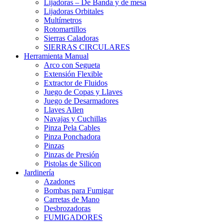
Lijadoras – De Banda y de mesa
Lijadoras Orbitales
Multímetros
Rotomartillos
Sierras Caladoras
SIERRAS CIRCULARES
Herramienta Manual
Arco con Segueta
Extensión Flexible
Extractor de Fluidos
Juego de Copas y Llaves
Juego de Desarmadores
Llaves Allen
Navajas y Cuchillas
Pinza Pela Cables
Pinza Ponchadora
Pinzas
Pinzas de Presión
Pistolas de Silicon
Jardinería
Azadones
Bombas para Fumigar
Carretas de Mano
Desbrozadoras
FUMIGADORES