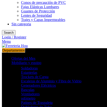
Conos de precaución de PVC
Fajas Elásticas Lumbares
Guantes de Protección
Lentes de Seguridad
Trajes y Capas Impermeables
Sin categoria
Search
Login / Register
Menu
Departamentos
Ofertas del Mes
Mobiliario y equipo
Soldadoras
Estanterías
Trockets de Carga
Escaleras de Aluminio y Fibra de Vidrio
Generadores Eléctricos
Basculas
Ventiladores
odómetro
Patines de Traspaleta
Dobladores de Tubo