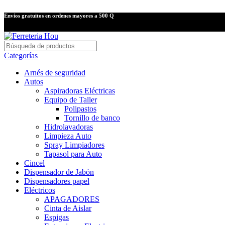
Envíos gratuitos en ordenes mayores a 500 Q
Categorías
Arnés de seguridad
Autos
Aspiradoras Eléctricas
Equipo de Taller
Polipastos
Tornillo de banco
Hidrolavadoras
Limpieza Auto
Spray Limpiadores
Tapasol para Auto
Cincel
Dispensador de Jabón
Dispensadores papel
Eléctricos
APAGADORES
Cinta de Aislar
Espigas