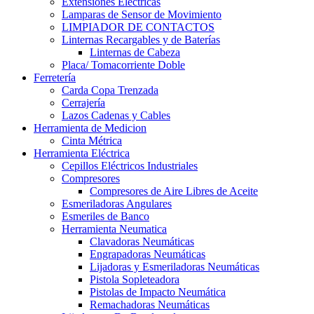
Extensiones Electricas
Lamparas de Sensor de Movimiento
LIMPIADOR DE CONTACTOS
Linternas Recargables y de Baterías
Linternas de Cabeza
Placa/ Tomacorriente Doble
Ferretería
Carda Copa Trenzada
Cerrajería
Lazos Cadenas y Cables
Herramienta de Medicion
Cinta Métrica
Herramienta Eléctrica
Cepillos Eléctricos Industriales
Compresores
Compresores de Aire Libres de Aceite
Esmeriladoras Angulares
Esmeriles de Banco
Herramienta Neumatica
Clavadoras Neumáticas
Engrapadoras Neumáticas
Lijadoras y Esmeriladoras Neumáticas
Pistola Sopleteadora
Pistolas de Impacto Neumática
Remachadoras Neumáticas