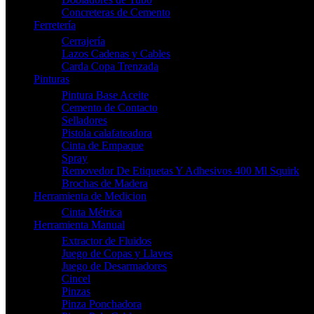
Concreteras de Cemento
Ferretería
Cerrajería
Lazos Cadenas y Cables
Carda Copa Trenzada
Pinturas
Pintura Base Aceite
Cemento de Contacto
Selladores
Pistola calafateadora
Cinta de Empaque
Spray
Removedor De Etiquetas Y Adhesivos 400 Ml Squirk
Brochas de Madera
Herramienta de Medicion
Cinta Métrica
Herramienta Manual
Extractor de Fluidos
Juego de Copas y Llaves
Juego de Desarmadores
Cincel
Pinzas
Pinza Ponchadora