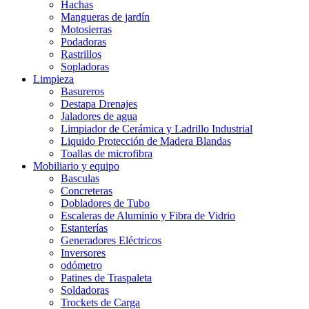
Hachas
Mangueras de jardín
Motosierras
Podadoras
Rastrillos
Sopladoras
Limpieza
Basureros
Destapa Drenajes
Jaladores de agua
Limpiador de Cerámica y Ladrillo Industrial
Liquido Protección de Madera Blandas
Toallas de microfibra
Mobiliario y equipo
Basculas
Concreteras
Dobladores de Tubo
Escaleras de Aluminio y Fibra de Vidrio
Estanterías
Generadores Eléctricos
Inversores
odómetro
Patines de Traspaleta
Soldadoras
Trockets de Carga