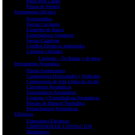
Pinza Pela Cables
Pinzas de Presión
Herramienta Eléctrica
Rotomartillos
Sierras Circulares
Esmeriles de Banco
Esmeriladoras Angulares
Sierras Caladoras
Cepillos Eléctricos Industriales
Lijadoras Orbitales
Lijadoras – De Banda y de mesa
Herramienta Neumatica
Pistola Sopleteadora
Compresores Horizontales y Verticales
Compresores de Aire Libres de Aceite
Clavadoras Neumáticas
Engrapadoras Neumáticas
Lijadoras y Esmeriladoras Neumáticas
Pistolas de Impacto Neumática
Remachadoras Neumáticas
Eléctricos
Extensiones Electricas
LIMPIADOR DE CONTACTOS
Multímetros