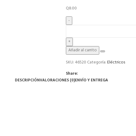
Q
8.00
Añadir al carrito
SKU:
46520
Categoría:
Eléctricos
Share:
DESCRIPCIÓN
VALORACIONES (0)
ENVÍO Y ENTREGA