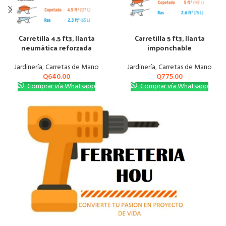
Carretilla 4.5 ft3, llanta
Carretilla 5 ft3, llanta
neumática reforzada
imponchable
Jardinería
,
Carretas de Mano
Jardinería
,
Carretas de Mano
Q
640.00
Q
775.00
Comprar vía Whatsapp
Comprar vía Whatsapp