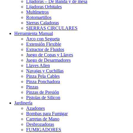
Lijadoras – De Banda y de mesa
Lijadoras Orbitales
Multímetros
Rotomartillos
Sierras Caladoras
SIERRAS CIRCULARES
Herramienta Manual
Arco con Segueta
Extensión Flexible
Extractor de Fluidos
Juego de Copas y Llaves
Juego de Desarmadores
Llaves Allen
Navajas y Cuchillas
Pinza Pela Cables
Pinza Ponchadora
Pinzas
Pinzas de Presión
Pistolas de Silicon
Jardinería
Azadones
Bombas para Fumigar
Carretas de Mano
Desbrozadoras
FUMIGADORES