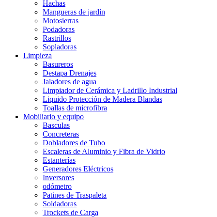
Hachas
Mangueras de jardín
Motosierras
Podadoras
Rastrillos
Sopladoras
Limpieza
Basureros
Destapa Drenajes
Jaladores de agua
Limpiador de Cerámica y Ladrillo Industrial
Liquido Protección de Madera Blandas
Toallas de microfibra
Mobiliario y equipo
Basculas
Concreteras
Dobladores de Tubo
Escaleras de Aluminio y Fibra de Vidrio
Estanterías
Generadores Eléctricos
Inversores
odómetro
Patines de Traspaleta
Soldadoras
Trockets de Carga