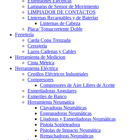
Extensiones Electricas
Lamparas de Sensor de Movimiento
LIMPIADOR DE CONTACTOS
Linternas Recargables y de Baterías
Linternas de Cabeza
Placa/ Tomacorriente Doble
Ferretería
Carda Copa Trenzada
Cerrajería
Lazos Cadenas y Cables
Herramienta de Medicion
Cinta Métrica
Herramienta Eléctrica
Cepillos Eléctricos Industriales
Compresores
Compresores de Aire Libres de Aceite
Esmeriladoras Angulares
Esmeriles de Banco
Herramienta Neumatica
Clavadoras Neumáticas
Engrapadoras Neumáticas
Lijadoras y Esmeriladoras Neumáticas
Pistola Sopleteadora
Pistolas de Impacto Neumática
Remachadoras Neumáticas