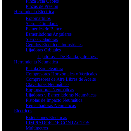
Pinza Pela Cables
Pinzas de Presión
Herramienta Eléctrica
Rotomartillos
Sierras Circulares
Esmeriles de Banco
Esmeriladoras Angulares
Sierras Caladoras
Cepillos Eléctricos Industriales
Lijadoras Orbitales
Lijadoras – De Banda y de mesa
Herramienta Neumatica
Pistola Sopleteadora
Compresores Horizontales y Verticales
Compresores de Aire Libres de Aceite
Clavadoras Neumáticas
Engrapadoras Neumáticas
Lijadoras y Esmeriladoras Neumáticas
Pistolas de Impacto Neumática
Remachadoras Neumáticas
Eléctricos
Extensiones Electricas
LIMPIADOR DE CONTACTOS
Multímetros