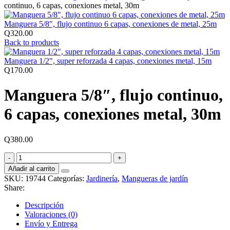
continuo, 6 capas, conexiones metal, 30m
Manguera 5/8", flujo continuo 6 capas, conexiones de metal, 25m
Q
320.00
Back to products
Manguera 1/2", super reforzada 4 capas, conexiones metal, 15m
Q
170.00
Manguera 5/8″, flujo continuo,
6 capas, conexiones metal, 30m
Q
380.00
Manguera
5/8",
Añadir al carrito
flujo
SKU:
19744
Categorías:
Jardinería
,
Mangueras de jardín
continuo,
Share:
6
capas,
Descripción
conexiones
Valoraciones (0)
metal,
Envío y Entrega