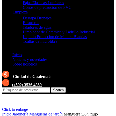
Fajas Elásticas Lumbares
Conos de precaución de PVC
Limpieza
Destapa Drenajes
Basureros
Jaladores de agua
Limpiador de Cerámica y Ladrillo Industrial
Liquido Protección de Madera Blandas
Toallas de microfibra
Inicio
Noticias y novedades
Sobre nosotros
Ciudad de Guatemala
(+502) 3536 4869
Search
Click to enlarge
Inicio
Jardinería
Mangueras de jardín
Manguera 5/8″, flujo