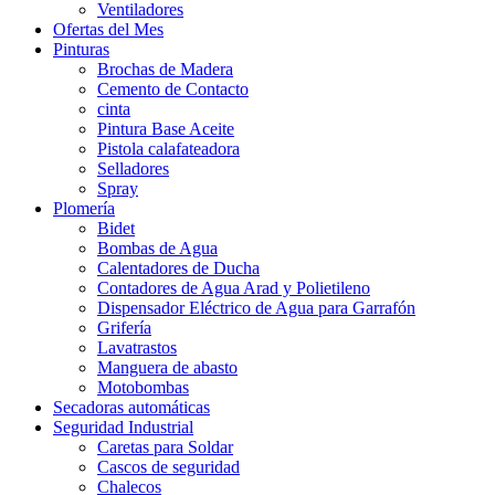
Ventiladores
Ofertas del Mes
Pinturas
Brochas de Madera
Cemento de Contacto
cinta
Pintura Base Aceite
Pistola calafateadora
Selladores
Spray
Plomería
Bidet
Bombas de Agua
Calentadores de Ducha
Contadores de Agua Arad y Polietileno
Dispensador Eléctrico de Agua para Garrafón
Grifería
Lavatrastos
Manguera de abasto
Motobombas
Secadoras automáticas
Seguridad Industrial
Caretas para Soldar
Cascos de seguridad
Chalecos