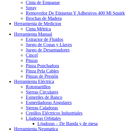
Cinta de Empaque
Spray
Removedor De Etiquetas Y Adhesivos 400 Ml Squirk
Brochas de Madera
Herramienta de Medicion
Cinta Métrica
Herramienta Manual
Extractor de Fluidos
Juego de Copas y Llaves
Juego de Desarmadores
Cincel
Pinzas
Pinza Ponchadora
Pinza Pela Cables
Pinzas de Presión
Herramienta Eléctrica
Rotomartillos
Sierras Circulares
Esmeriles de Banco
Esmeriladoras Angulares
Sierras Caladoras
Cepillos Eléctricos Industriales
Lijadoras Orbitales
Lijadoras – De Banda y de mesa
Herramienta Neumatica