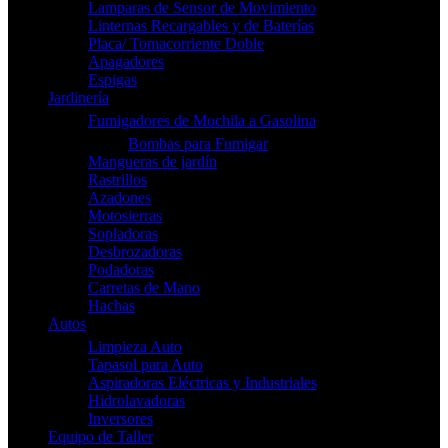
Lamparas de Sensor de Movimiento
Linternas Recargables y de Baterías
Placa/ Tomacorriente Doble
Apagadores
Espigas
Jardinería
Fumigadores de Mochila a Gasolina
Bombas para Fumigar
Mangueras de jardín
Rastrillos
Azadones
Motosierras
Sopladoras
Desbrozadoras
Podadoras
Carretas de Mano
Hachas
Autos
Limpieza Auto
Tapasol para Auto
Aspiradoras Eléctricas y Industriales
Hidrolavadoras
Inversores
Equipo de Taller