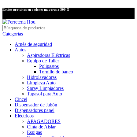
Envíos gratuitos en ordenes mayores a 500 Q
Categorías
Arnés de seguridad
Autos
Aspiradoras Eléctricas
Equipo de Taller
Polipastos
Tornillo de banco
Hidrolavadoras
Limpieza Auto
Spray Limpiadores
Tapasol para Auto
Cincel
Dispensador de Jabón
Dispensadores papel
Eléctricos
APAGADORES
Cinta de Aislar
Espigas