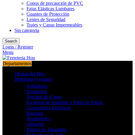
Conos de precaución de PVC
Fajas Elásticas Lumbares
Guantes de Protección
Lentes de Seguridad
Trajes y Capas Impermeables
Sin categoria
Search
Login / Register
Menu
Departamentos
Ofertas del Mes
Mobiliario y equipo
Soldadoras
Estanterías
Trockets de Carga
Escaleras de Aluminio y Fibra de Vidrio
Generadores Eléctricos
Basculas
Ventiladores
odómetro
Patines de Traspaleta
Dobladores de Tubo