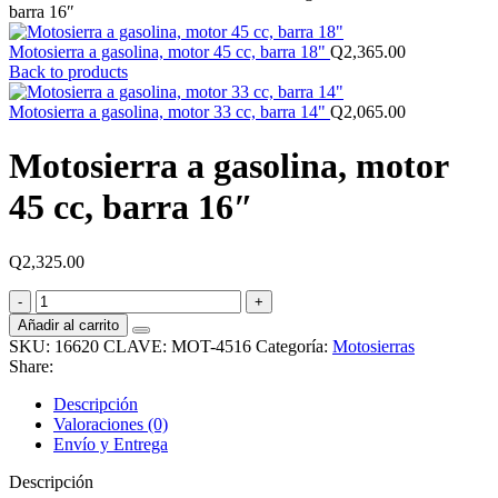
barra 16″
Motosierra a gasolina, motor 45 cc, barra 18"
Q
2,365.00
Back to products
Motosierra a gasolina, motor 33 cc, barra 14"
Q
2,065.00
Motosierra a gasolina, motor
45 cc, barra 16″
Q
2,325.00
Motosierra
a
Añadir al carrito
gasolina,
SKU:
16620 CLAVE: MOT-4516
Categoría:
Motosierras
motor
Share:
45
cc,
Descripción
barra
Valoraciones (0)
16"
Envío y Entrega
cantidad
Descripción