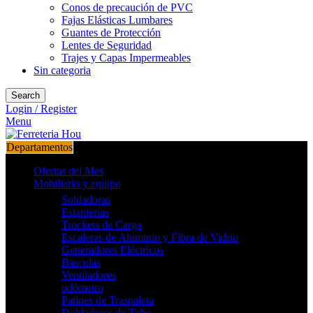
Conos de precaución de PVC
Fajas Elásticas Lumbares
Guantes de Protección
Lentes de Seguridad
Trajes y Capas Impermeables
Sin categoria
Search
Login / Register
Menu
Departamentos
Ofertas del Mes
Mobiliario y equipo
Soldadoras
Estanterías
Trockets de Carga
Escaleras de Aluminio y Fibra de Vidrio
Generadores Eléctricos
Basculas
Ventiladores
odómetro
Patines de Traspaleta
Dobladores de Tubo