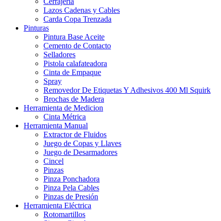
Cerrajería
Lazos Cadenas y Cables
Carda Copa Trenzada
Pinturas
Pintura Base Aceite
Cemento de Contacto
Selladores
Pistola calafateadora
Cinta de Empaque
Spray
Removedor De Etiquetas Y Adhesivos 400 Ml Squirk
Brochas de Madera
Herramienta de Medicion
Cinta Métrica
Herramienta Manual
Extractor de Fluidos
Juego de Copas y Llaves
Juego de Desarmadores
Cincel
Pinzas
Pinza Ponchadora
Pinza Pela Cables
Pinzas de Presión
Herramienta Eléctrica
Rotomartillos