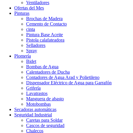
Ventiladores
Ofertas del Mes
Pinturas
Brochas de Madera
Cemento de Contacto
cinta
Pintura Base Aceite
Pistola calafateadora
Selladores
Spray
Plomería
Bidet
Bombas de Agua
Calentadores de Ducha
Contadores de Agua Arad y Polietileno
Dispensador Eléctrico de Agua para Garrafón
Grifería
Lavatrastos
Manguera de abasto
Motobombas
Secadoras automáticas
Seguridad Industrial
Caretas para Soldar
Cascos de seguridad
Chalecos