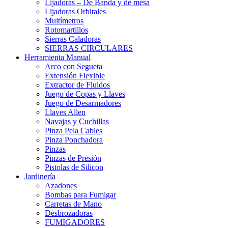
Lijadoras – De Banda y de mesa
Lijadoras Orbitales
Multímetros
Rotomartillos
Sierras Caladoras
SIERRAS CIRCULARES
Herramienta Manual
Arco con Segueta
Extensión Flexible
Extractor de Fluidos
Juego de Copas y Llaves
Juego de Desarmadores
Llaves Allen
Navajas y Cuchillas
Pinza Pela Cables
Pinza Ponchadora
Pinzas
Pinzas de Presión
Pistolas de Silicon
Jardinería
Azadones
Bombas para Fumigar
Carretas de Mano
Desbrozadoras
FUMIGADORES