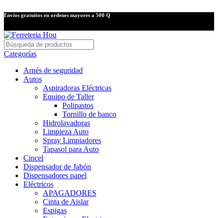
Envíos gratuitos en ordenes mayores a 500 Q
Categorías
Arnés de seguridad
Autos
Aspiradoras Eléctricas
Equipo de Taller
Polipastos
Tornillo de banco
Hidrolavadoras
Limpieza Auto
Spray Limpiadores
Tapasol para Auto
Cincel
Dispensador de Jabón
Dispensadores papel
Eléctricos
APAGADORES
Cinta de Aislar
Espigas