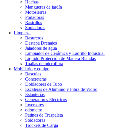
Hachas
Mangueras de jardín
Motosierras
Podadoras
Rastrillos
Sopladoras
Limpieza
Basureros
Destapa Drenajes
Jaladores de agua
Limpiador de Cerámica y Ladrillo Industrial
Liquido Protección de Madera Blandas
Toallas de microfibra
Mobiliario y equipo
Basculas
Concreteras
Dobladores de Tubo
Escaleras de Aluminio y Fibra de Vidrio
Estanterías
Generadores Eléctricos
Inversores
odómetro
Patines de Traspaleta
Soldadoras
Trockets de Carga