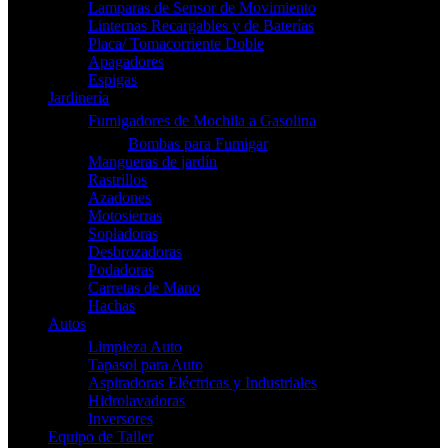
Lamparas de Sensor de Movimiento
Linternas Recargables y de Baterías
Placa/ Tomacorriente Doble
Apagadores
Espigas
Jardinería
Fumigadores de Mochila a Gasolina
Bombas para Fumigar
Mangueras de jardín
Rastrillos
Azadones
Motosierras
Sopladoras
Desbrozadoras
Podadoras
Carretas de Mano
Hachas
Autos
Limpieza Auto
Tapasol para Auto
Aspiradoras Eléctricas y Industriales
Hidrolavadoras
Inversores
Equipo de Taller