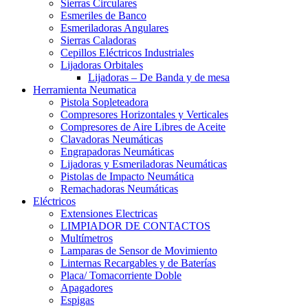
Sierras Circulares
Esmeriles de Banco
Esmeriladoras Angulares
Sierras Caladoras
Cepillos Eléctricos Industriales
Lijadoras Orbitales
Lijadoras – De Banda y de mesa
Herramienta Neumatica
Pistola Sopleteadora
Compresores Horizontales y Verticales
Compresores de Aire Libres de Aceite
Clavadoras Neumáticas
Engrapadoras Neumáticas
Lijadoras y Esmeriladoras Neumáticas
Pistolas de Impacto Neumática
Remachadoras Neumáticas
Eléctricos
Extensiones Electricas
LIMPIADOR DE CONTACTOS
Multímetros
Lamparas de Sensor de Movimiento
Linternas Recargables y de Baterías
Placa/ Tomacorriente Doble
Apagadores
Espigas