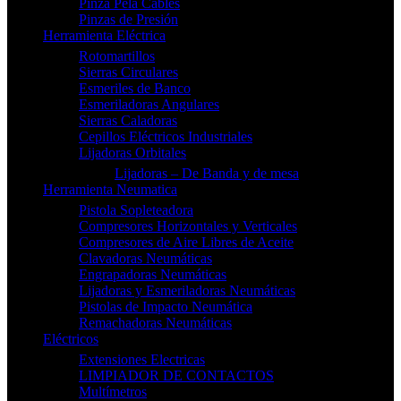
Pinza Pela Cables
Pinzas de Presión
Herramienta Eléctrica
Rotomartillos
Sierras Circulares
Esmeriles de Banco
Esmeriladoras Angulares
Sierras Caladoras
Cepillos Eléctricos Industriales
Lijadoras Orbitales
Lijadoras – De Banda y de mesa
Herramienta Neumatica
Pistola Sopleteadora
Compresores Horizontales y Verticales
Compresores de Aire Libres de Aceite
Clavadoras Neumáticas
Engrapadoras Neumáticas
Lijadoras y Esmeriladoras Neumáticas
Pistolas de Impacto Neumática
Remachadoras Neumáticas
Eléctricos
Extensiones Electricas
LIMPIADOR DE CONTACTOS
Multímetros