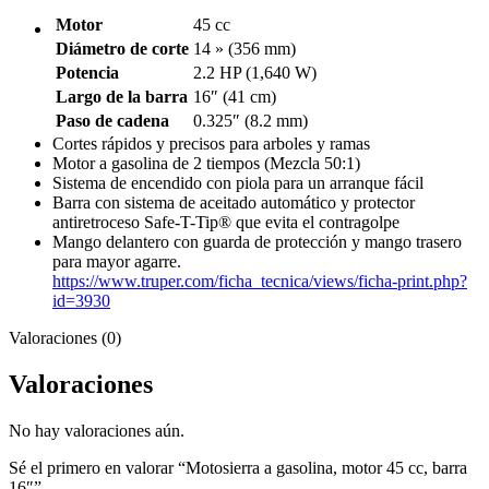
Motor
45 cc
Diámetro de corte
14 » (356 mm)
Potencia
2.2 HP (1,640 W)
Largo de la barra
16″ (41 cm)
Paso de cadena
0.325″ (8.2 mm)
Cortes rápidos y precisos para arboles y ramas
Motor a gasolina de 2 tiempos (Mezcla 50:1)
Sistema de encendido con piola para un arranque fácil
Barra con sistema de aceitado automático y protector
antiretroceso Safe-T-Tip® que evita el contragolpe
Mango delantero con guarda de protección y mango trasero
para mayor agarre.
https://www.truper.com/ficha_tecnica/views/ficha-print.php?
id=3930
Valoraciones (0)
Valoraciones
No hay valoraciones aún.
Sé el primero en valorar “Motosierra a gasolina, motor 45 cc, barra
16″”