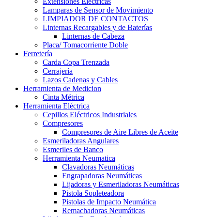
Extensiones Electricas
Lamparas de Sensor de Movimiento
LIMPIADOR DE CONTACTOS
Linternas Recargables y de Baterías
Linternas de Cabeza
Placa/ Tomacorriente Doble
Ferretería
Carda Copa Trenzada
Cerrajería
Lazos Cadenas y Cables
Herramienta de Medicion
Cinta Métrica
Herramienta Eléctrica
Cepillos Eléctricos Industriales
Compresores
Compresores de Aire Libres de Aceite
Esmeriladoras Angulares
Esmeriles de Banco
Herramienta Neumatica
Clavadoras Neumáticas
Engrapadoras Neumáticas
Lijadoras y Esmeriladoras Neumáticas
Pistola Sopleteadora
Pistolas de Impacto Neumática
Remachadoras Neumáticas