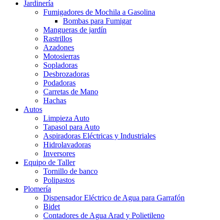
Jardinería
Fumigadores de Mochila a Gasolina
Bombas para Fumigar
Mangueras de jardín
Rastrillos
Azadones
Motosierras
Sopladoras
Desbrozadoras
Podadoras
Carretas de Mano
Hachas
Autos
Limpieza Auto
Tapasol para Auto
Aspiradoras Eléctricas y Industriales
Hidrolavadoras
Inversores
Equipo de Taller
Tornillo de banco
Polipastos
Plomería
Dispensador Eléctrico de Agua para Garrafón
Bidet
Contadores de Agua Arad y Polietileno