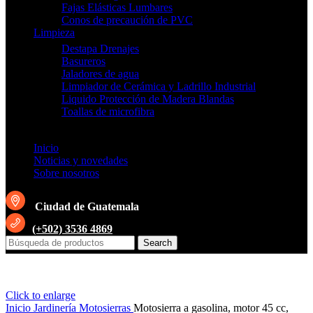
Fajas Elásticas Lumbares
Conos de precaución de PVC
Limpieza
Destapa Drenajes
Basureros
Jaladores de agua
Limpiador de Cerámica y Ladrillo Industrial
Liquido Protección de Madera Blandas
Toallas de microfibra
Inicio
Noticias y novedades
Sobre nosotros
Ciudad de Guatemala
(+502) 3536 4869
Search
Click to enlarge
Inicio
Jardinería
Motosierras
Motosierra a gasolina, motor 45 cc,