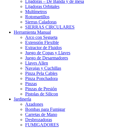
Lijadoras – De Banda y de mesa
Lijadoras Orbitales
Multímetros
Rotomartillos
Sierras Caladoras
SIERRAS CIRCULARES
Herramienta Manual
Arco con Segueta
Extensión Flexible
Extractor de Fluidos
Juego de Copas y Llaves
Juego de Desarmadores
Llaves Allen
Navajas y Cuchillas
Pinza Pela Cables
Pinza Ponchadora
Pinzas
Pinzas de Presión
Pistolas de Silicon
Jardinería
Azadones
Bombas para Fumigar
Carretas de Mano
Desbrozadoras
FUMIGADORES