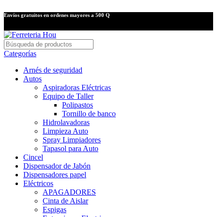
Envíos gratuitos en ordenes mayores a 500 Q
Categorías
Arnés de seguridad
Autos
Aspiradoras Eléctricas
Equipo de Taller
Polipastos
Tornillo de banco
Hidrolavadoras
Limpieza Auto
Spray Limpiadores
Tapasol para Auto
Cincel
Dispensador de Jabón
Dispensadores papel
Eléctricos
APAGADORES
Cinta de Aislar
Espigas