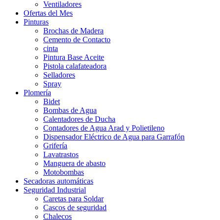
Ventiladores
Ofertas del Mes
Pinturas
Brochas de Madera
Cemento de Contacto
cinta
Pintura Base Aceite
Pistola calafateadora
Selladores
Spray
Plomería
Bidet
Bombas de Agua
Calentadores de Ducha
Contadores de Agua Arad y Polietileno
Dispensador Eléctrico de Agua para Garrafón
Grifería
Lavatrastos
Manguera de abasto
Motobombas
Secadoras automáticas
Seguridad Industrial
Caretas para Soldar
Cascos de seguridad
Chalecos