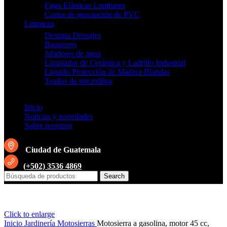
Fajas Elásticas Lumbares
Conos de precaución de PVC
Limpieza
Destapa Drenajes
Basureros
Jaladores de agua
Limpiador de Cerámica y Ladrillo Industrial
Liquido Protección de Madera Blandas
Toallas de microfibra
Inicio
Noticias y novedades
Sobre nosotros
Ciudad de Guatemala
(+502) 3536 4869
Search
Click to enlarge
Inicio
Jardinería
Motosierras
Motosierra a gasolina, motor 45 cc,