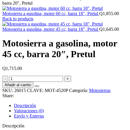
barra 20″, Pretul
Motosierra a gasolina, motor 60 cc, barra 18", Pretul
Q
1,855.00
Back to products
Motosierra a gasolina, motor 45 cc, barra 18", Pretul
Q
1,645.00
Motosierra a gasolina, motor
45 cc, barra 20″, Pretul
Q
1,715.00
Motosierra
a
Añadir al carrito
gasolina,
SKU:
26015 CLAVE: MOT-4520P
Categoría:
Motosierras
motor
Share:
45
cc,
Descripción
barra
Valoraciones (0)
20",
Envío y Entrega
Pretul
cantidad
Descripción