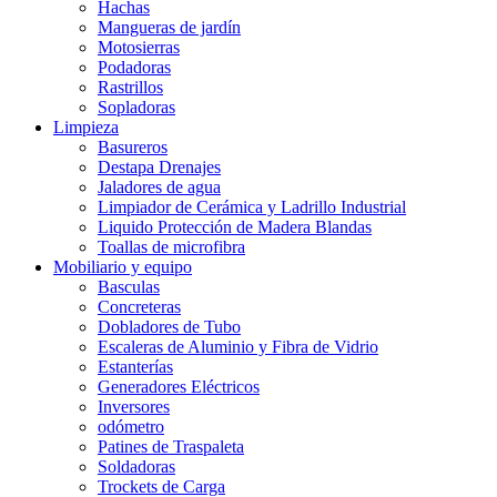
Hachas
Mangueras de jardín
Motosierras
Podadoras
Rastrillos
Sopladoras
Limpieza
Basureros
Destapa Drenajes
Jaladores de agua
Limpiador de Cerámica y Ladrillo Industrial
Liquido Protección de Madera Blandas
Toallas de microfibra
Mobiliario y equipo
Basculas
Concreteras
Dobladores de Tubo
Escaleras de Aluminio y Fibra de Vidrio
Estanterías
Generadores Eléctricos
Inversores
odómetro
Patines de Traspaleta
Soldadoras
Trockets de Carga