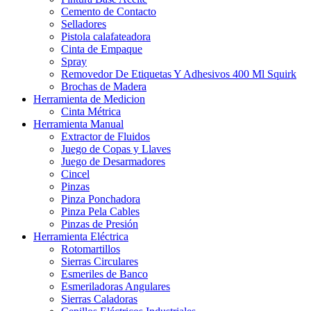
Cemento de Contacto
Selladores
Pistola calafateadora
Cinta de Empaque
Spray
Removedor De Etiquetas Y Adhesivos 400 Ml Squirk
Brochas de Madera
Herramienta de Medicion
Cinta Métrica
Herramienta Manual
Extractor de Fluidos
Juego de Copas y Llaves
Juego de Desarmadores
Cincel
Pinzas
Pinza Ponchadora
Pinza Pela Cables
Pinzas de Presión
Herramienta Eléctrica
Rotomartillos
Sierras Circulares
Esmeriles de Banco
Esmeriladoras Angulares
Sierras Caladoras