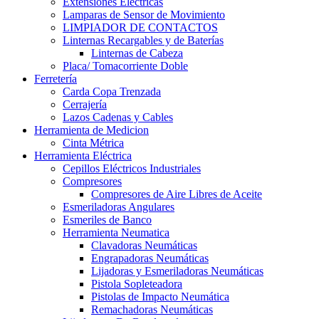
Extensiones Electricas
Lamparas de Sensor de Movimiento
LIMPIADOR DE CONTACTOS
Linternas Recargables y de Baterías
Linternas de Cabeza
Placa/ Tomacorriente Doble
Ferretería
Carda Copa Trenzada
Cerrajería
Lazos Cadenas y Cables
Herramienta de Medicion
Cinta Métrica
Herramienta Eléctrica
Cepillos Eléctricos Industriales
Compresores
Compresores de Aire Libres de Aceite
Esmeriladoras Angulares
Esmeriles de Banco
Herramienta Neumatica
Clavadoras Neumáticas
Engrapadoras Neumáticas
Lijadoras y Esmeriladoras Neumáticas
Pistola Sopleteadora
Pistolas de Impacto Neumática
Remachadoras Neumáticas