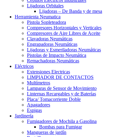
Cepillos Eléctricos Industriales
Lijadoras Orbitales
Lijadoras – De Banda y de mesa
Herramienta Neumatica
Pistola Sopleteadora
Compresores Horizontales y Verticales
Compresores de Aire Libres de Aceite
Clavadoras Neumáticas
Engrapadoras Neumáticas
Lijadoras y Esmeriladoras Neumáticas
Pistolas de Impacto Neumática
Remachadoras Neumáticas
Eléctricos
Extensiones Electricas
LIMPIADOR DE CONTACTOS
Multímetros
Lamparas de Sensor de Movimiento
Linternas Recargables y de Baterías
Placa/ Tomacorriente Doble
Apagadores
Espigas
Jardinería
Fumigadores de Mochila a Gasolina
Bombas para Fumigar
Mangueras de jardín