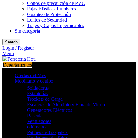
Conos de precaución de PVC
Fajas Elásticas Lumbares
Guantes de Protección
Lentes de Seguridad
Trajes y Capas Impermeables
Sin categoria
Search
Login / Register
Menu
Departamentos
Ofertas del Mes
Mobiliario y equipo
Soldadoras
Estanterías
Trockets de Carga
Escaleras de Aluminio y Fibra de Vidrio
Generadores Eléctricos
Basculas
Ventiladores
odómetro
Patines de Traspaleta
Dobladores de Tubo