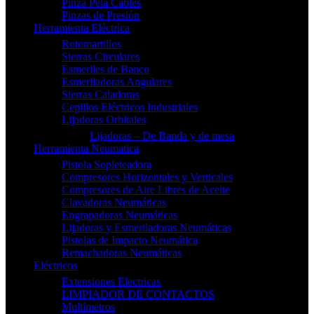
Pinza Pela Cables
Pinzas de Presión
Herramienta Eléctrica
Rotomartillos
Sierras Circulares
Esmeriles de Banco
Esmeriladoras Angulares
Sierras Caladoras
Cepillos Eléctricos Industriales
Lijadoras Orbitales
Lijadoras – De Banda y de mesa
Herramienta Neumatica
Pistola Sopleteadora
Compresores Horizontales y Verticales
Compresores de Aire Libres de Aceite
Clavadoras Neumáticas
Engrapadoras Neumáticas
Lijadoras y Esmeriladoras Neumáticas
Pistolas de Impacto Neumática
Remachadoras Neumáticas
Eléctricos
Extensiones Electricas
LIMPIADOR DE CONTACTOS
Multímetros