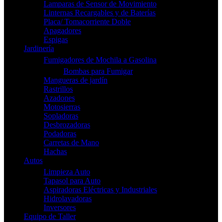
Lamparas de Sensor de Movimiento
Linternas Recargables y de Baterías
Placa/ Tomacorriente Doble
Apagadores
Espigas
Jardinería
Fumigadores de Mochila a Gasolina
Bombas para Fumigar
Mangueras de jardín
Rastrillos
Azadones
Motosierras
Sopladoras
Desbrozadoras
Podadoras
Carretas de Mano
Hachas
Autos
Limpieza Auto
Tapasol para Auto
Aspiradoras Eléctricas y Industriales
Hidrolavadoras
Inversores
Equipo de Taller