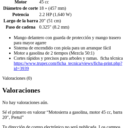
Motor
45 cc
Diámetro de corte
18 » (457 mm)
Potencia
2.2 HP (1,640 W)
Largo de la barra
20″ (51 cm)
Paso de cadena
0.325″ (8.2 mm)
Mango delantero con guarda de protección y mango trasero
para mayor agarre
Sistema de encendido con piola para un arranque fácil
Motor a gasolina de 2 tiempos (Mezcla 50:1)
Cortes rápidos y precisos para arboles y ramas. ficha técnica
https://www.truper.com/ficha_tecnica/views/ficha-print.php?
id=3939
Valoraciones (0)
Valoraciones
No hay valoraciones aún.
Sé el primero en valorar “Motosierra a gasolina, motor 45 cc, barra
20″, Pretul”
Tu dirección de correo electrónico no será publicada.
Los campos