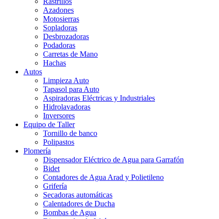
Rastrillos
Azadones
Motosierras
Sopladoras
Desbrozadoras
Podadoras
Carretas de Mano
Hachas
Autos
Limpieza Auto
Tapasol para Auto
Aspiradoras Eléctricas y Industriales
Hidrolavadoras
Inversores
Equipo de Taller
Tornillo de banco
Polipastos
Plomería
Dispensador Eléctrico de Agua para Garrafón
Bidet
Contadores de Agua Arad y Polietileno
Grifería
Secadoras automáticas
Calentadores de Ducha
Bombas de Agua