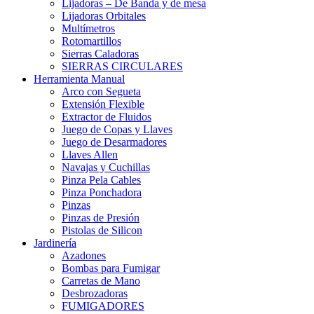
Lijadoras – De Banda y de mesa
Lijadoras Orbitales
Multímetros
Rotomartillos
Sierras Caladoras
SIERRAS CIRCULARES
Herramienta Manual
Arco con Segueta
Extensión Flexible
Extractor de Fluidos
Juego de Copas y Llaves
Juego de Desarmadores
Llaves Allen
Navajas y Cuchillas
Pinza Pela Cables
Pinza Ponchadora
Pinzas
Pinzas de Presión
Pistolas de Silicon
Jardinería
Azadones
Bombas para Fumigar
Carretas de Mano
Desbrozadoras
FUMIGADORES