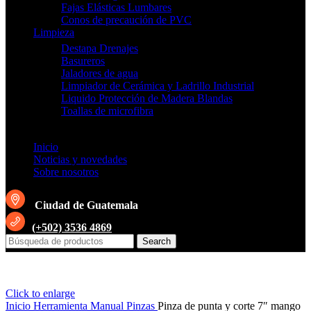
Fajas Elásticas Lumbares
Conos de precaución de PVC
Limpieza
Destapa Drenajes
Basureros
Jaladores de agua
Limpiador de Cerámica y Ladrillo Industrial
Liquido Protección de Madera Blandas
Toallas de microfibra
Inicio
Noticias y novedades
Sobre nosotros
Ciudad de Guatemala
(+502) 3536 4869
Search
Click to enlarge
Inicio
Herramienta Manual
Pinzas
Pinza de punta y corte 7″ mango