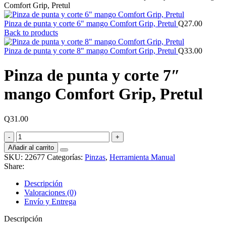
Comfort Grip, Pretul
Pinza de punta y corte 6" mango Comfort Grip, Pretul
Q
27.00
Back to products
Pinza de punta y corte 8" mango Comfort Grip, Pretul
Q
33.00
Pinza de punta y corte 7″
mango Comfort Grip, Pretul
Q
31.00
Pinza
de
Añadir al carrito
punta
SKU:
22677
Categorías:
Pinzas
,
Herramienta Manual
y
Share:
corte
7"
Descripción
mango
Valoraciones (0)
Comfort
Envío y Entrega
Grip,
Pretul
Descripción