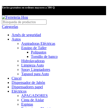
Envíos gratuitos en ordenes mayores a 500 Q
Categorías
Arnés de seguridad
Autos
Aspiradoras Eléctricas
Equipo de Taller
Polipastos
Tornillo de banco
Hidrolavadoras
Limpieza Auto
Spray Limpiadores
Tapasol para Auto
Cincel
Dispensador de Jabón
Dispensadores papel
Eléctricos
APAGADORES
Cinta de Aislar
Espigas