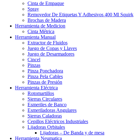
Cinta de Empaque
Spray
Removedor De Etiquetas Y Adhesivos 400 Ml Squirk
Brochas de Madera
Herramienta de Medicion
Cinta Métrica
Herramienta Manual
Extractor de Fluidos
Juego de Copas y Llaves
Juego de Desarmadores
Cincel
Pinzas
Pinza Ponchadora
Pinza Pela Cables
Pinzas de Presión
Herramienta Eléctrica
Rotomartillos
Sierras Circulares
Esmeriles de Banco
Esmeriladoras Angulares
Sierras Caladoras
Cepillos Eléctricos Industriales
Lijadoras Orbitales
Lijadoras – De Banda y de mesa
Herramienta Neumatica