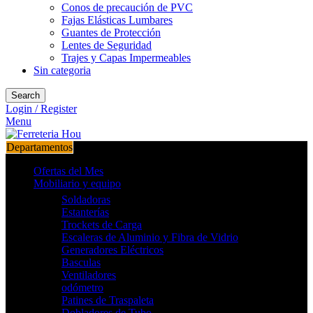
Conos de precaución de PVC
Fajas Elásticas Lumbares
Guantes de Protección
Lentes de Seguridad
Trajes y Capas Impermeables
Sin categoria
Search
Login / Register
Menu
Departamentos
Ofertas del Mes
Mobiliario y equipo
Soldadoras
Estanterías
Trockets de Carga
Escaleras de Aluminio y Fibra de Vidrio
Generadores Eléctricos
Basculas
Ventiladores
odómetro
Patines de Traspaleta
Dobladores de Tubo