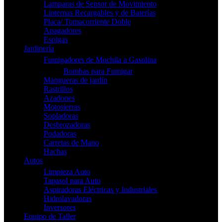
Lamparas de Sensor de Movimiento
Linternas Recargables y de Baterías
Placa/ Tomacorriente Doble
Apagadores
Espigas
Jardinería
Fumigadores de Mochila a Gasolina
Bombas para Fumigar
Mangueras de jardín
Rastrillos
Azadones
Motosierras
Sopladoras
Desbrozadoras
Podadoras
Carretas de Mano
Hachas
Autos
Limpieza Auto
Tapasol para Auto
Aspiradoras Eléctricas y Industriales
Hidrolavadoras
Inversores
Equipo de Taller