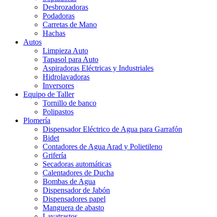
Desbrozadoras
Podadoras
Carretas de Mano
Hachas
Autos
Limpieza Auto
Tapasol para Auto
Aspiradoras Eléctricas y Industriales
Hidrolavadoras
Inversores
Equipo de Taller
Tornillo de banco
Polipastos
Plomería
Dispensador Eléctrico de Agua para Garrafón
Bidet
Contadores de Agua Arad y Polietileno
Grifería
Secadoras automáticas
Calentadores de Ducha
Bombas de Agua
Dispensador de Jabón
Dispensadores papel
Manguera de abasto
Lavatrastos