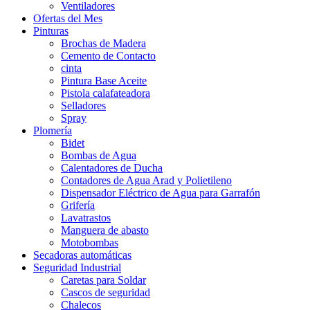
Ventiladores
Ofertas del Mes
Pinturas
Brochas de Madera
Cemento de Contacto
cinta
Pintura Base Aceite
Pistola calafateadora
Selladores
Spray
Plomería
Bidet
Bombas de Agua
Calentadores de Ducha
Contadores de Agua Arad y Polietileno
Dispensador Eléctrico de Agua para Garrafón
Grifería
Lavatrastos
Manguera de abasto
Motobombas
Secadoras automáticas
Seguridad Industrial
Caretas para Soldar
Cascos de seguridad
Chalecos