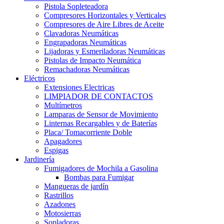
Pistola Sopleteadora
Compresores Horizontales y Verticales
Compresores de Aire Libres de Aceite
Clavadoras Neumáticas
Engrapadoras Neumáticas
Lijadoras y Esmeriladoras Neumáticas
Pistolas de Impacto Neumática
Remachadoras Neumáticas
Eléctricos
Extensiones Electricas
LIMPIADOR DE CONTACTOS
Multímetros
Lamparas de Sensor de Movimiento
Linternas Recargables y de Baterías
Placa/ Tomacorriente Doble
Apagadores
Espigas
Jardinería
Fumigadores de Mochila a Gasolina
Bombas para Fumigar
Mangueras de jardín
Rastrillos
Azadones
Motosierras
Sopladoras