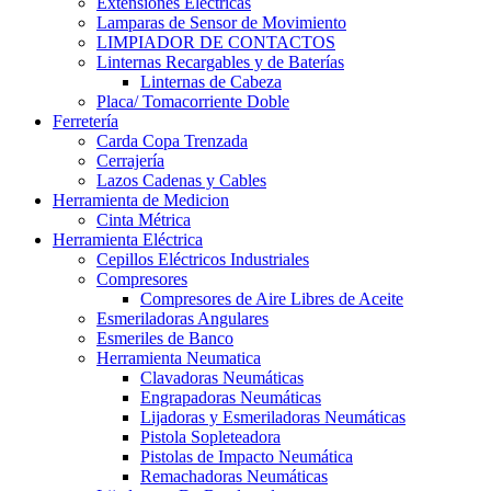
Extensiones Electricas
Lamparas de Sensor de Movimiento
LIMPIADOR DE CONTACTOS
Linternas Recargables y de Baterías
Linternas de Cabeza
Placa/ Tomacorriente Doble
Ferretería
Carda Copa Trenzada
Cerrajería
Lazos Cadenas y Cables
Herramienta de Medicion
Cinta Métrica
Herramienta Eléctrica
Cepillos Eléctricos Industriales
Compresores
Compresores de Aire Libres de Aceite
Esmeriladoras Angulares
Esmeriles de Banco
Herramienta Neumatica
Clavadoras Neumáticas
Engrapadoras Neumáticas
Lijadoras y Esmeriladoras Neumáticas
Pistola Sopleteadora
Pistolas de Impacto Neumática
Remachadoras Neumáticas