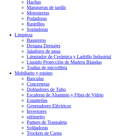
Hachas
Mangueras de jardín
Motosierras
Podadoras
Rastrillos
Sopladoras
Limpieza
Basureros
Destapa Drenajes
Jaladores de agua
Limpiador de Cerámica y Ladrillo Industrial
Liquido Protección de Madera Blandas
Toallas de microfibra
Mobiliario y equipo
Basculas
Concreteras
Dobladores de Tubo
Escaleras de Aluminio y Fibra de Vidrio
Estanterías
Generadores Eléctricos
Inversores
odómetro
Patines de Traspaleta
Soldadoras
Trockets de Carga