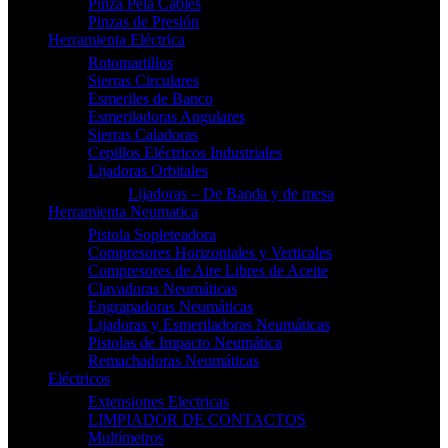
Pinza Pela Cables
Pinzas de Presión
Herramienta Eléctrica
Rotomartillos
Sierras Circulares
Esmeriles de Banco
Esmeriladoras Angulares
Sierras Caladoras
Cepillos Eléctricos Industriales
Lijadoras Orbitales
Lijadoras – De Banda y de mesa
Herramienta Neumatica
Pistola Sopleteadora
Compresores Horizontales y Verticales
Compresores de Aire Libres de Aceite
Clavadoras Neumáticas
Engrapadoras Neumáticas
Lijadoras y Esmeriladoras Neumáticas
Pistolas de Impacto Neumática
Remachadoras Neumáticas
Eléctricos
Extensiones Electricas
LIMPIADOR DE CONTACTOS
Multímetros