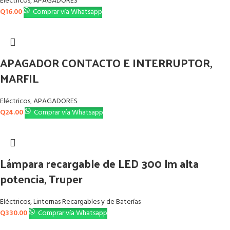
Eléctricos
,
APAGADORES
Q
16.00
Comprar vía Whatsapp
APAGADOR CONTACTO E INTERRUPTOR,
MARFIL
Eléctricos
,
APAGADORES
Q
24.00
Comprar vía Whatsapp
Lámpara recargable de LED 300 lm alta
potencia, Truper
Eléctricos
,
Linternas Recargables y de Baterías
Q
330.00
Comprar vía Whatsapp