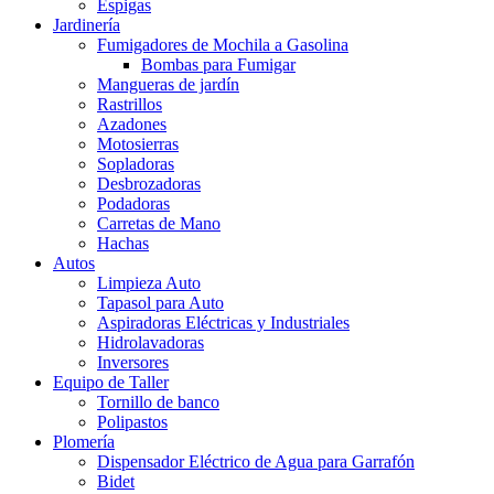
Espigas
Jardinería
Fumigadores de Mochila a Gasolina
Bombas para Fumigar
Mangueras de jardín
Rastrillos
Azadones
Motosierras
Sopladoras
Desbrozadoras
Podadoras
Carretas de Mano
Hachas
Autos
Limpieza Auto
Tapasol para Auto
Aspiradoras Eléctricas y Industriales
Hidrolavadoras
Inversores
Equipo de Taller
Tornillo de banco
Polipastos
Plomería
Dispensador Eléctrico de Agua para Garrafón
Bidet