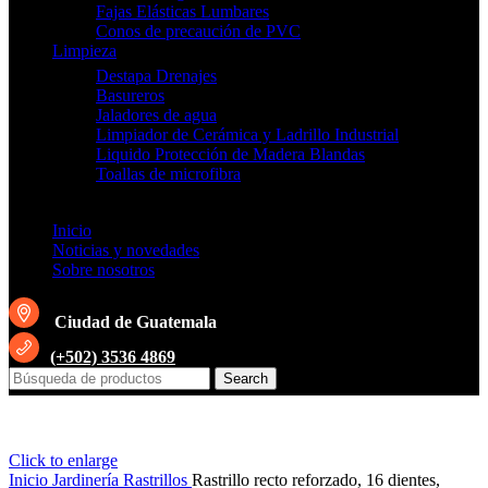
Fajas Elásticas Lumbares
Conos de precaución de PVC
Limpieza
Destapa Drenajes
Basureros
Jaladores de agua
Limpiador de Cerámica y Ladrillo Industrial
Liquido Protección de Madera Blandas
Toallas de microfibra
Inicio
Noticias y novedades
Sobre nosotros
Ciudad de Guatemala
(+502) 3536 4869
Search
Click to enlarge
Inicio
Jardinería
Rastrillos
Rastrillo recto reforzado, 16 dientes,