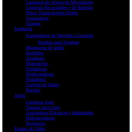
Lamparas de Sensor de Movimiento
Linternas Recargables y de Baterías
Placa/ Tomacorriente Doble
Apagadores
Espigas
Jardinería
Fumigadores de Mochila a Gasolina
Bombas para Fumigar
Mangueras de jardín
Rastrillos
Azadones
Motosierras
Sopladoras
Desbrozadoras
Podadoras
Carretas de Mano
Hachas
Autos
Limpieza Auto
Tapasol para Auto
Aspiradoras Eléctricas y Industriales
Hidrolavadoras
Inversores
Equipo de Taller