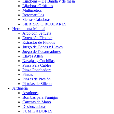
Lijadoras – De Banda y de mesa
Lijadoras Orbitales
Multímetros
Rotomartillos
Sierras Caladoras
SIERRAS CIRCULARES
Herramienta Manual
Arco con Segueta
Extensión Flexible
Extractor de Fluidos
Juego de Copas y Llaves
Juego de Desarmadores
Llaves Allen
Navajas y Cuchillas
Pinza Pela Cables
Pinza Ponchadora
Pinzas
Pinzas de Presión
Pistolas de Silicon
Jardinería
Azadones
Bombas para Fumigar
Carretas de Mano
Desbrozadoras
FUMIGADORES