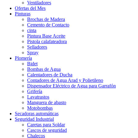
Ventiladores
Ofertas del Mes
Pinturas
Brochas de Madera
Cemento de Contacto
cinta
Pintura Base Aceite
Pistola calafateadora
Selladores
Spray
Plomería
Bidet
Bombas de Agua
Calentadores de Ducha
Contadores de Agua Arad y Polietileno
Dispensador Eléctrico de Agua para Garrafón
Grifería
Lavatrastos
Manguera de abasto
Motobombas
Secadoras automáticas
Seguridad Industrial
Caretas para Soldar
Cascos de seguridad
Chalecos