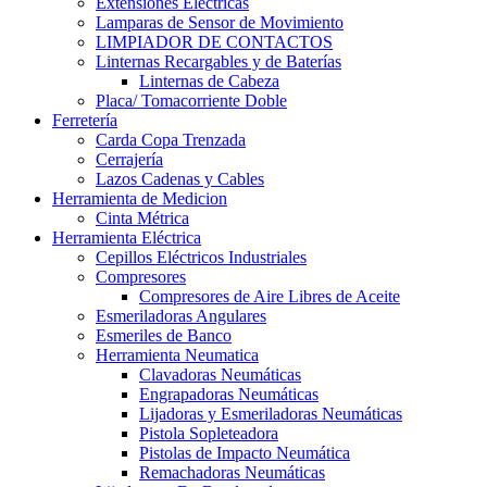
Extensiones Electricas
Lamparas de Sensor de Movimiento
LIMPIADOR DE CONTACTOS
Linternas Recargables y de Baterías
Linternas de Cabeza
Placa/ Tomacorriente Doble
Ferretería
Carda Copa Trenzada
Cerrajería
Lazos Cadenas y Cables
Herramienta de Medicion
Cinta Métrica
Herramienta Eléctrica
Cepillos Eléctricos Industriales
Compresores
Compresores de Aire Libres de Aceite
Esmeriladoras Angulares
Esmeriles de Banco
Herramienta Neumatica
Clavadoras Neumáticas
Engrapadoras Neumáticas
Lijadoras y Esmeriladoras Neumáticas
Pistola Sopleteadora
Pistolas de Impacto Neumática
Remachadoras Neumáticas