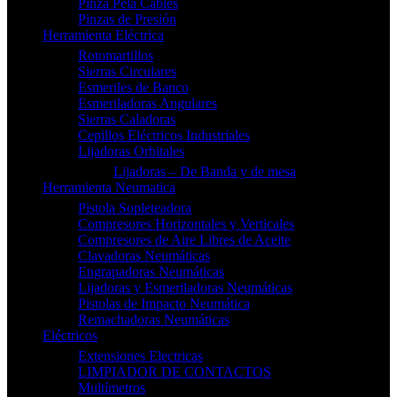
Pinza Pela Cables
Pinzas de Presión
Herramienta Eléctrica
Rotomartillos
Sierras Circulares
Esmeriles de Banco
Esmeriladoras Angulares
Sierras Caladoras
Cepillos Eléctricos Industriales
Lijadoras Orbitales
Lijadoras – De Banda y de mesa
Herramienta Neumatica
Pistola Sopleteadora
Compresores Horizontales y Verticales
Compresores de Aire Libres de Aceite
Clavadoras Neumáticas
Engrapadoras Neumáticas
Lijadoras y Esmeriladoras Neumáticas
Pistolas de Impacto Neumática
Remachadoras Neumáticas
Eléctricos
Extensiones Electricas
LIMPIADOR DE CONTACTOS
Multímetros