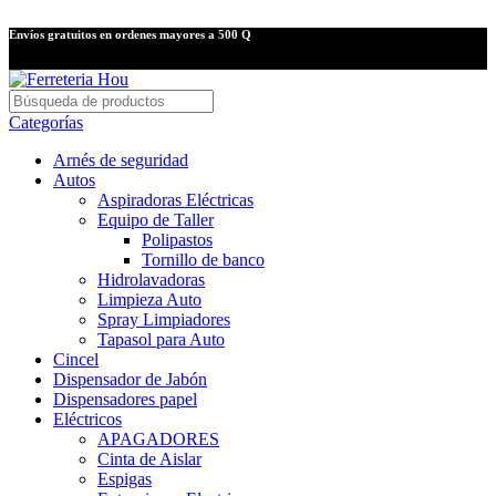
Envíos gratuitos en ordenes mayores a 500 Q
Categorías
Arnés de seguridad
Autos
Aspiradoras Eléctricas
Equipo de Taller
Polipastos
Tornillo de banco
Hidrolavadoras
Limpieza Auto
Spray Limpiadores
Tapasol para Auto
Cincel
Dispensador de Jabón
Dispensadores papel
Eléctricos
APAGADORES
Cinta de Aislar
Espigas