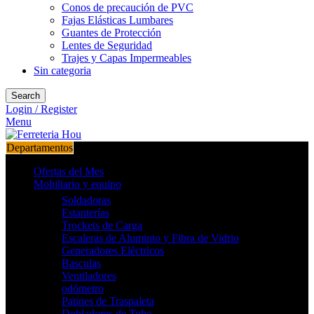
Conos de precaución de PVC
Fajas Elásticas Lumbares
Guantes de Protección
Lentes de Seguridad
Trajes y Capas Impermeables
Sin categoria
Search
Login / Register
Menu
Departamentos
Ofertas del Mes
Mobiliario y equipo
Soldadoras
Estanterías
Trockets de Carga
Escaleras de Aluminio y Fibra de Vidrio
Generadores Eléctricos
Basculas
Ventiladores
odómetro
Patines de Traspaleta
Dobladores de Tubo