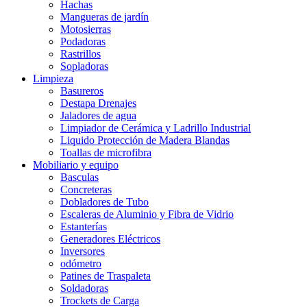
Hachas
Mangueras de jardín
Motosierras
Podadoras
Rastrillos
Sopladoras
Limpieza
Basureros
Destapa Drenajes
Jaladores de agua
Limpiador de Cerámica y Ladrillo Industrial
Liquido Protección de Madera Blandas
Toallas de microfibra
Mobiliario y equipo
Basculas
Concreteras
Dobladores de Tubo
Escaleras de Aluminio y Fibra de Vidrio
Estanterías
Generadores Eléctricos
Inversores
odómetro
Patines de Traspaleta
Soldadoras
Trockets de Carga