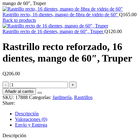
mango de 60″, Truper
Rastrillo recto, 16 dientes, mango de fibra de vidrio de 60"
Q
165.00
Back to products
Rastrillo recto de 16 dientes, mango de 60", Truper
Q
120.00
Rastrillo recto reforzado, 16
dientes, mango de 60″, Truper
Q
206.00
Rastrillo
recto
Añadir al carrito
reforzado,
SKU:
17888
Categorías:
Jardinería
,
Rastrillos
16
Share:
dientes,
mango
Descripción
de
Valoraciones (0)
60",
Envío y Entrega
Truper
cantidad
Descripción