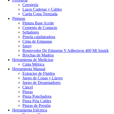
Ferretería
Cerrajería
Lazos Cadenas y Cables
Carda Copa Trenzada
Pinturas
Pintura Base Aceite
Cemento de Contacto
Selladores
Pistola calafateadora
Cinta de Empaque
Spray
Removedor De Etiquetas Y Adhesivos 400 Ml Squirk
Brochas de Madera
Herramienta de Medicion
Cinta Métrica
Herramienta Manual
Extractor de Fluidos
Juego de Copas y Llaves
Juego de Desarmadores
Cincel
Pinzas
Pinza Ponchadora
Pinza Pela Cables
Pinzas de Presión
Herramienta Eléctrica