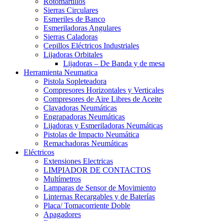
Rotomartillos
Sierras Circulares
Esmeriles de Banco
Esmeriladoras Angulares
Sierras Caladoras
Cepillos Eléctricos Industriales
Lijadoras Orbitales
Lijadoras – De Banda y de mesa
Herramienta Neumatica
Pistola Sopleteadora
Compresores Horizontales y Verticales
Compresores de Aire Libres de Aceite
Clavadoras Neumáticas
Engrapadoras Neumáticas
Lijadoras y Esmeriladoras Neumáticas
Pistolas de Impacto Neumática
Remachadoras Neumáticas
Eléctricos
Extensiones Electricas
LIMPIADOR DE CONTACTOS
Multímetros
Lamparas de Sensor de Movimiento
Linternas Recargables y de Baterías
Placa/ Tomacorriente Doble
Apagadores