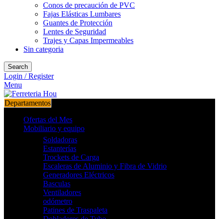
Conos de precaución de PVC
Fajas Elásticas Lumbares
Guantes de Protección
Lentes de Seguridad
Trajes y Capas Impermeables
Sin categoria
Search
Login / Register
Menu
Departamentos
Ofertas del Mes
Mobiliario y equipo
Soldadoras
Estanterías
Trockets de Carga
Escaleras de Aluminio y Fibra de Vidrio
Generadores Eléctricos
Basculas
Ventiladores
odómetro
Patines de Traspaleta
Dobladores de Tubo