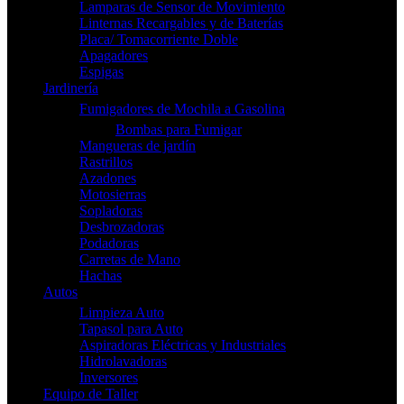
Lamparas de Sensor de Movimiento
Linternas Recargables y de Baterías
Placa/ Tomacorriente Doble
Apagadores
Espigas
Jardinería
Fumigadores de Mochila a Gasolina
Bombas para Fumigar
Mangueras de jardín
Rastrillos
Azadones
Motosierras
Sopladoras
Desbrozadoras
Podadoras
Carretas de Mano
Hachas
Autos
Limpieza Auto
Tapasol para Auto
Aspiradoras Eléctricas y Industriales
Hidrolavadoras
Inversores
Equipo de Taller