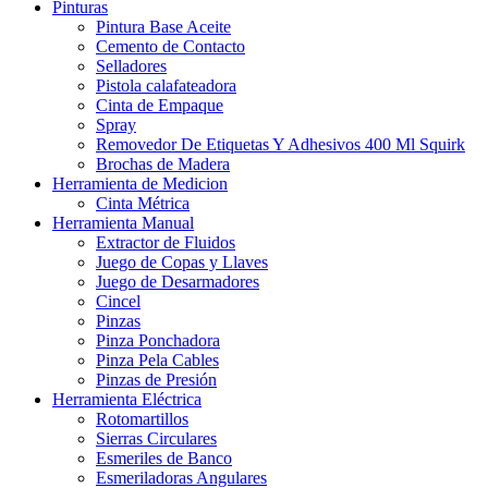
Pinturas
Pintura Base Aceite
Cemento de Contacto
Selladores
Pistola calafateadora
Cinta de Empaque
Spray
Removedor De Etiquetas Y Adhesivos 400 Ml Squirk
Brochas de Madera
Herramienta de Medicion
Cinta Métrica
Herramienta Manual
Extractor de Fluidos
Juego de Copas y Llaves
Juego de Desarmadores
Cincel
Pinzas
Pinza Ponchadora
Pinza Pela Cables
Pinzas de Presión
Herramienta Eléctrica
Rotomartillos
Sierras Circulares
Esmeriles de Banco
Esmeriladoras Angulares