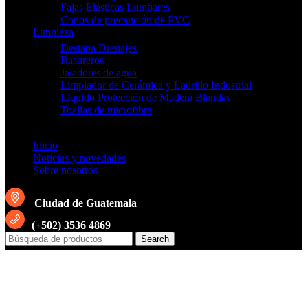
Fajas Elásticas Lumbares
Conos de precaución de PVC
Limpieza
Destapa Drenajes
Basureros
Jaladores de agua
Limpiador de Cerámica y Ladrillo Industrial
Liquido Protección de Madera Blandas
Toallas de microfibra
Inicio
Noticias y novedades
Sobre nosotros
Ciudad de Guatemala
(+502) 3536 4869
Search