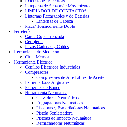
Extensiones Electricas
Lamparas de Sensor de Movimiento
LIMPIADOR DE CONTACTOS
Linternas Recargables y de Baterías
Linternas de Cabeza
Placa/ Tomacorriente Doble
Ferretería
Carda Copa Trenzada
Cerrajería
Lazos Cadenas y Cables
Herramienta de Medicion
Cinta Métrica
Herramienta Eléctrica
Cepillos Eléctricos Industriales
Compresores
Compresores de Aire Libres de Aceite
Esmeriladoras Angulares
Esmeriles de Banco
Herramienta Neumatica
Clavadoras Neumáticas
Engrapadoras Neumáticas
Lijadoras y Esmeriladoras Neumáticas
Pistola Sopleteadora
Pistolas de Impacto Neumática
Remachadoras Neumáticas