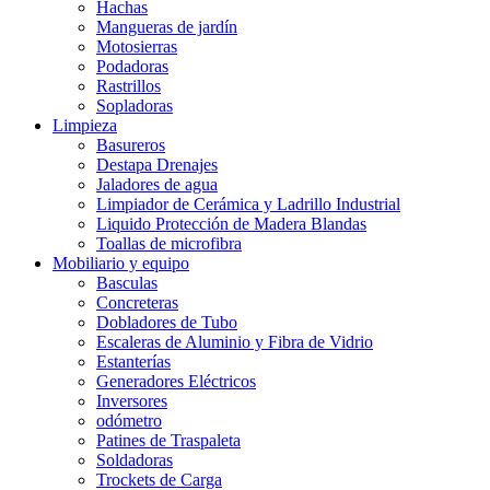
Hachas
Mangueras de jardín
Motosierras
Podadoras
Rastrillos
Sopladoras
Limpieza
Basureros
Destapa Drenajes
Jaladores de agua
Limpiador de Cerámica y Ladrillo Industrial
Liquido Protección de Madera Blandas
Toallas de microfibra
Mobiliario y equipo
Basculas
Concreteras
Dobladores de Tubo
Escaleras de Aluminio y Fibra de Vidrio
Estanterías
Generadores Eléctricos
Inversores
odómetro
Patines de Traspaleta
Soldadoras
Trockets de Carga