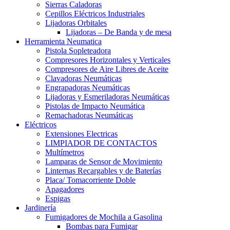
Sierras Caladoras
Cepillos Eléctricos Industriales
Lijadoras Orbitales
Lijadoras – De Banda y de mesa
Herramienta Neumatica
Pistola Sopleteadora
Compresores Horizontales y Verticales
Compresores de Aire Libres de Aceite
Clavadoras Neumáticas
Engrapadoras Neumáticas
Lijadoras y Esmeriladoras Neumáticas
Pistolas de Impacto Neumática
Remachadoras Neumáticas
Eléctricos
Extensiones Electricas
LIMPIADOR DE CONTACTOS
Multímetros
Lamparas de Sensor de Movimiento
Linternas Recargables y de Baterías
Placa/ Tomacorriente Doble
Apagadores
Espigas
Jardinería
Fumigadores de Mochila a Gasolina
Bombas para Fumigar