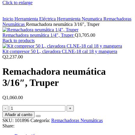
Click to enlarge
Inicio
Herramienta Eléctrica
Herramienta Neumatica
Remachadoras
Neumáticas
Remachadora neumática 3/16″, Truper
Remachadora neumática 1/4", Truper
Q
3,705.00
Back to products
Kit compresor 50 L, clavadora CLNE-18 cal 18 y manguera
Q
2,237.00
Remachadora neumática
3/16″, Truper
Q
1,060.00
Remachadora
neumática
Añadir al carrito
3/16",
SKU:
101896
Categoría:
Remachadoras Neumáticas
Truper
Share:
cantidad