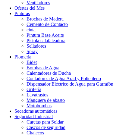
Ventiladores
Ofertas del Mes
Pinturas
Brochas de Madera
Cemento de Contacto
cinta
Pintura Base Aceite
Pistola calafateadora
Selladores
Spray
Plomería
Bidet
Bombas de Agua
Calentadores de Ducha
Contadores de Agua Arad y Polietileno
Dispensador Eléctrico de Agua para Garrafón
Grifería
Lavatrastos
Manguera de abasto
Motobombas
Secadoras automáticas
Seguridad Industrial
Caretas para Soldar
Cascos de seguridad
Chalecos