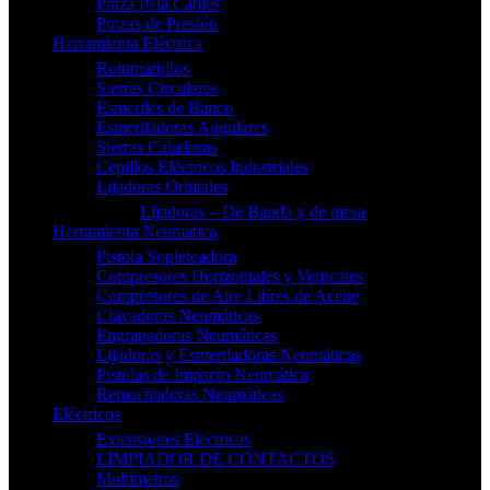
Pinza Pela Cables
Pinzas de Presión
Herramienta Eléctrica
Rotomartillos
Sierras Circulares
Esmeriles de Banco
Esmeriladoras Angulares
Sierras Caladoras
Cepillos Eléctricos Industriales
Lijadoras Orbitales
Lijadoras – De Banda y de mesa
Herramienta Neumatica
Pistola Sopleteadora
Compresores Horizontales y Verticales
Compresores de Aire Libres de Aceite
Clavadoras Neumáticas
Engrapadoras Neumáticas
Lijadoras y Esmeriladoras Neumáticas
Pistolas de Impacto Neumática
Remachadoras Neumáticas
Eléctricos
Extensiones Electricas
LIMPIADOR DE CONTACTOS
Multímetros