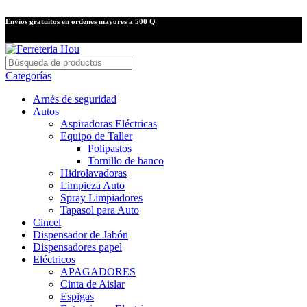
Envíos gratuitos en ordenes mayores a 500 Q
Categorías
Arnés de seguridad
Autos
Aspiradoras Eléctricas
Equipo de Taller
Polipastos
Tornillo de banco
Hidrolavadoras
Limpieza Auto
Spray Limpiadores
Tapasol para Auto
Cincel
Dispensador de Jabón
Dispensadores papel
Eléctricos
APAGADORES
Cinta de Aislar
Espigas