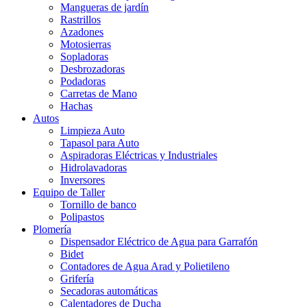
Mangueras de jardín
Rastrillos
Azadones
Motosierras
Sopladoras
Desbrozadoras
Podadoras
Carretas de Mano
Hachas
Autos
Limpieza Auto
Tapasol para Auto
Aspiradoras Eléctricas y Industriales
Hidrolavadoras
Inversores
Equipo de Taller
Tornillo de banco
Polipastos
Plomería
Dispensador Eléctrico de Agua para Garrafón
Bidet
Contadores de Agua Arad y Polietileno
Grifería
Secadoras automáticas
Calentadores de Ducha