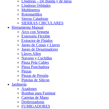
Lijadoras – De Banda y de mesa
Lijadoras Orbitales
Multímetros
Rotomartillos
Sierras Caladoras
SIERRAS CIRCULARES
Herramienta Manual
Arco con Segueta
Extensión Flexible
Extractor de Fluidos
Juego de Copas y Llaves
Juego de Desarmadores
Llaves Allen
Navajas y Cuchillas
Pinza Pela Cables
Pinza Ponchadora
Pinzas
Pinzas de Presión
Pistolas de Silicon
Jardinería
Azadones
Bombas para Fumigar
Carretas de Mano
Desbrozadoras
FUMIGADORES