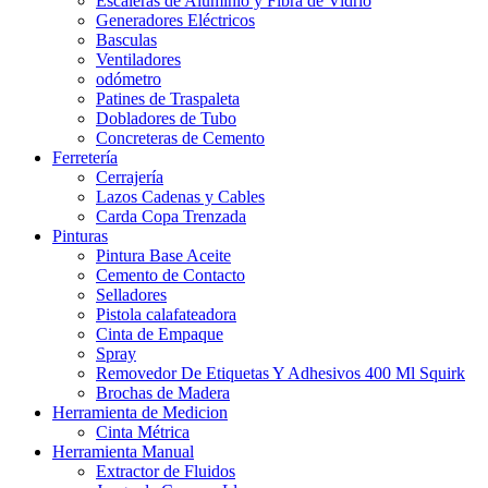
Escaleras de Aluminio y Fibra de Vidrio
Generadores Eléctricos
Basculas
Ventiladores
odómetro
Patines de Traspaleta
Dobladores de Tubo
Concreteras de Cemento
Ferretería
Cerrajería
Lazos Cadenas y Cables
Carda Copa Trenzada
Pinturas
Pintura Base Aceite
Cemento de Contacto
Selladores
Pistola calafateadora
Cinta de Empaque
Spray
Removedor De Etiquetas Y Adhesivos 400 Ml Squirk
Brochas de Madera
Herramienta de Medicion
Cinta Métrica
Herramienta Manual
Extractor de Fluidos