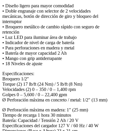
• Diseño ligero para mayor comodidad
• Doble engranaje con selector de 2 velocidades
mecánicas, botón de dirección de giro y bloqueo del
interruptor
• Broquero metálico de cambio rápido con seguro de
retención
• Luz LED para iluminar área de trabajo
• Indicador de nivel de carga de batería
• Para perforaciones en madera y metal
• Batería de mayor capacidad 2 Ah
• Mango con grip antiderrapante
• 18 Niveles de ajuste
Especificaciones:
Broquero 1/2″
Torque (2) 17 lb/ft (24 Nm) / 5 lb/ft (8 Nm)
Velocidades (2) 0 – 350 / 0 – 1,400 rpm
Golpes 0 – 5,600 / 0 – 22,400 gpm
Ø Perforación máxima en concreto / metal: 1/2″ (13 mm)
Ø Perforación máxima en madera: 1″ (25 mm)
Tiempo de recarga 1 hora 30 minutos
Batería: Capacidad / Tensión 2 Ah / 20 V
Especificaciones del cargador 127 V / 60 Hz / 40 W
Dimensiones (Base x Altura) 23 x 21 cm