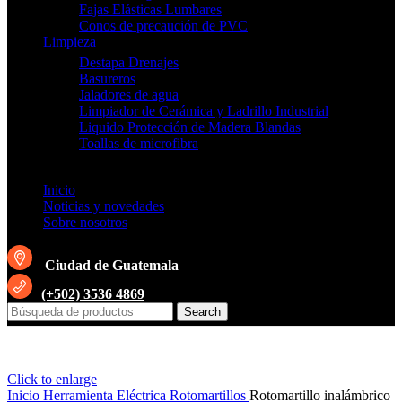
Fajas Elásticas Lumbares
Conos de precaución de PVC
Limpieza
Destapa Drenajes
Basureros
Jaladores de agua
Limpiador de Cerámica y Ladrillo Industrial
Liquido Protección de Madera Blandas
Toallas de microfibra
Inicio
Noticias y novedades
Sobre nosotros
Ciudad de Guatemala
(+502) 3536 4869
Search
Click to enlarge
Inicio
Herramienta Eléctrica
Rotomartillos
Rotomartillo inalámbrico