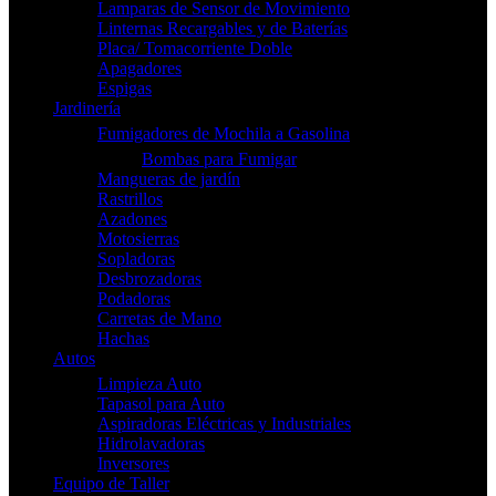
Lamparas de Sensor de Movimiento
Linternas Recargables y de Baterías
Placa/ Tomacorriente Doble
Apagadores
Espigas
Jardinería
Fumigadores de Mochila a Gasolina
Bombas para Fumigar
Mangueras de jardín
Rastrillos
Azadones
Motosierras
Sopladoras
Desbrozadoras
Podadoras
Carretas de Mano
Hachas
Autos
Limpieza Auto
Tapasol para Auto
Aspiradoras Eléctricas y Industriales
Hidrolavadoras
Inversores
Equipo de Taller