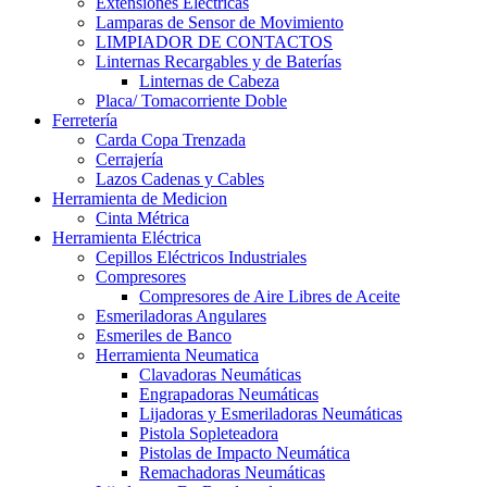
Extensiones Electricas
Lamparas de Sensor de Movimiento
LIMPIADOR DE CONTACTOS
Linternas Recargables y de Baterías
Linternas de Cabeza
Placa/ Tomacorriente Doble
Ferretería
Carda Copa Trenzada
Cerrajería
Lazos Cadenas y Cables
Herramienta de Medicion
Cinta Métrica
Herramienta Eléctrica
Cepillos Eléctricos Industriales
Compresores
Compresores de Aire Libres de Aceite
Esmeriladoras Angulares
Esmeriles de Banco
Herramienta Neumatica
Clavadoras Neumáticas
Engrapadoras Neumáticas
Lijadoras y Esmeriladoras Neumáticas
Pistola Sopleteadora
Pistolas de Impacto Neumática
Remachadoras Neumáticas