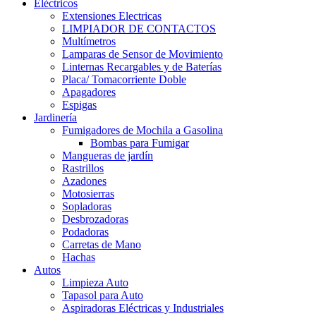
Eléctricos
Extensiones Electricas
LIMPIADOR DE CONTACTOS
Multímetros
Lamparas de Sensor de Movimiento
Linternas Recargables y de Baterías
Placa/ Tomacorriente Doble
Apagadores
Espigas
Jardinería
Fumigadores de Mochila a Gasolina
Bombas para Fumigar
Mangueras de jardín
Rastrillos
Azadones
Motosierras
Sopladoras
Desbrozadoras
Podadoras
Carretas de Mano
Hachas
Autos
Limpieza Auto
Tapasol para Auto
Aspiradoras Eléctricas y Industriales