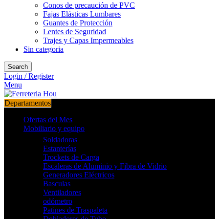
Conos de precaución de PVC
Fajas Elásticas Lumbares
Guantes de Protección
Lentes de Seguridad
Trajes y Capas Impermeables
Sin categoria
Search
Login / Register
Menu
Departamentos
Ofertas del Mes
Mobiliario y equipo
Soldadoras
Estanterías
Trockets de Carga
Escaleras de Aluminio y Fibra de Vidrio
Generadores Eléctricos
Basculas
Ventiladores
odómetro
Patines de Traspaleta
Dobladores de Tubo