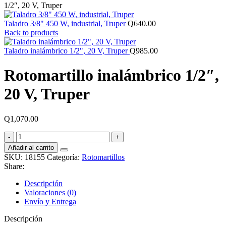
1/2″, 20 V, Truper
Taladro 3/8" 450 W, industrial, Truper
Q
640.00
Back to products
Taladro inalámbrico 1/2", 20 V, Truper
Q
985.00
Rotomartillo inalámbrico 1/2″,
20 V, Truper
Q
1,070.00
Rotomartillo
inalámbrico
Añadir al carrito
1/2",
SKU:
18155
Categoría:
Rotomartillos
20
Share:
V,
Truper
Descripción
cantidad
Valoraciones (0)
Envío y Entrega
Descripción