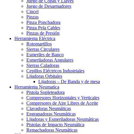
Juego de Copas y Llaves
Juego de Desarmadores
Cincel
Pinzas
Pinza Ponchadora
Pinza Pela Cables
Pinzas de Presión
Herramienta Eléctrica
Rotomartillos
Sierras Circulares
Esmeriles de Banco
Esmeriladoras Angulares
Sierras Caladoras
Cepillos Eléctricos Industriales
Lijadoras Orbitales
Lijadoras – De Banda y de mesa
Herramienta Neumatica
Pistola Sopleteadora
Compresores Horizontales y Verticales
Compresores de Aire Libres de Aceite
Clavadoras Neumáticas
Engrapadoras Neumáticas
Lijadoras y Esmeriladoras Neumáticas
Pistolas de Impacto Neumática
Remachadoras Neumáticas