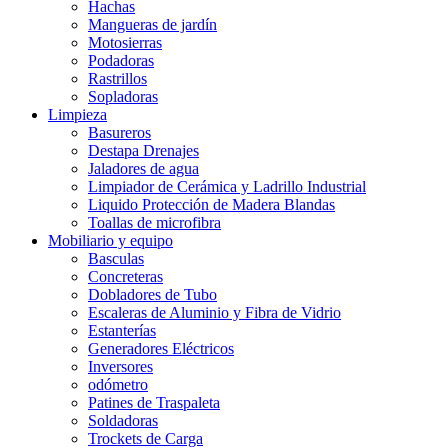
Hachas
Mangueras de jardín
Motosierras
Podadoras
Rastrillos
Sopladoras
Limpieza
Basureros
Destapa Drenajes
Jaladores de agua
Limpiador de Cerámica y Ladrillo Industrial
Liquido Protección de Madera Blandas
Toallas de microfibra
Mobiliario y equipo
Basculas
Concreteras
Dobladores de Tubo
Escaleras de Aluminio y Fibra de Vidrio
Estanterías
Generadores Eléctricos
Inversores
odómetro
Patines de Traspaleta
Soldadoras
Trockets de Carga