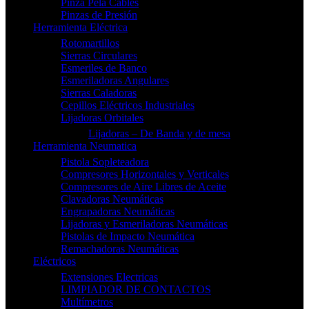
Pinza Pela Cables
Pinzas de Presión
Herramienta Eléctrica
Rotomartillos
Sierras Circulares
Esmeriles de Banco
Esmeriladoras Angulares
Sierras Caladoras
Cepillos Eléctricos Industriales
Lijadoras Orbitales
Lijadoras – De Banda y de mesa
Herramienta Neumatica
Pistola Sopleteadora
Compresores Horizontales y Verticales
Compresores de Aire Libres de Aceite
Clavadoras Neumáticas
Engrapadoras Neumáticas
Lijadoras y Esmeriladoras Neumáticas
Pistolas de Impacto Neumática
Remachadoras Neumáticas
Eléctricos
Extensiones Electricas
LIMPIADOR DE CONTACTOS
Multímetros