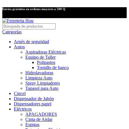
Envíos gratuitos en ordenes mayores a 500 Q
Categorías
Arnés de seguridad
Autos
Aspiradoras Eléctricas
Equipo de Taller
Polipastos
Tornillo de banco
Hidrolavadoras
Limpieza Auto
Spray Limpiadores
Tapasol para Auto
Cincel
Dispensador de Jabón
Dispensadores papel
Eléctricos
APAGADORES
Cinta de Aislar
Espigas