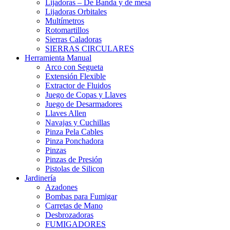
Lijadoras – De Banda y de mesa
Lijadoras Orbitales
Multímetros
Rotomartillos
Sierras Caladoras
SIERRAS CIRCULARES
Herramienta Manual
Arco con Segueta
Extensión Flexible
Extractor de Fluidos
Juego de Copas y Llaves
Juego de Desarmadores
Llaves Allen
Navajas y Cuchillas
Pinza Pela Cables
Pinza Ponchadora
Pinzas
Pinzas de Presión
Pistolas de Silicon
Jardinería
Azadones
Bombas para Fumigar
Carretas de Mano
Desbrozadoras
FUMIGADORES