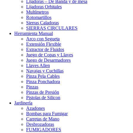
Lijadoras – De Banda y de mesa
Lijadoras Orbitales
Multímetros
Rotomartillos
Sierras Caladoras
SIERRAS CIRCULARES
Herramienta Manual
Arco con Segueta
Extensión Flexible
Extractor de Fluidos
Juego de Copas y Llaves
Juego de Desarmadores
Llaves Allen
Navajas y Cuchillas
Pinza Pela Cables
Pinza Ponchadora
Pinzas
Pinzas de Presión
Pistolas de Silicon
Jardinería
Azadones
Bombas para Fumigar
Carretas de Mano
Desbrozadoras
FUMIGADORES