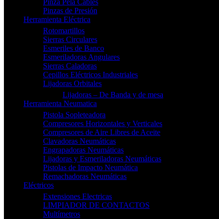
Pinza Pela Cables
Pinzas de Presión
Herramienta Eléctrica
Rotomartillos
Sierras Circulares
Esmeriles de Banco
Esmeriladoras Angulares
Sierras Caladoras
Cepillos Eléctricos Industriales
Lijadoras Orbitales
Lijadoras – De Banda y de mesa
Herramienta Neumatica
Pistola Sopleteadora
Compresores Horizontales y Verticales
Compresores de Aire Libres de Aceite
Clavadoras Neumáticas
Engrapadoras Neumáticas
Lijadoras y Esmeriladoras Neumáticas
Pistolas de Impacto Neumática
Remachadoras Neumáticas
Eléctricos
Extensiones Electricas
LIMPIADOR DE CONTACTOS
Multímetros