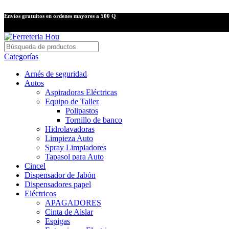
Envíos gratuitos en ordenes mayores a 500 Q
Categorías
Arnés de seguridad
Autos
Aspiradoras Eléctricas
Equipo de Taller
Polipastos
Tornillo de banco
Hidrolavadoras
Limpieza Auto
Spray Limpiadores
Tapasol para Auto
Cincel
Dispensador de Jabón
Dispensadores papel
Eléctricos
APAGADORES
Cinta de Aislar
Espigas