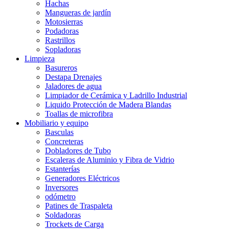
Hachas
Mangueras de jardín
Motosierras
Podadoras
Rastrillos
Sopladoras
Limpieza
Basureros
Destapa Drenajes
Jaladores de agua
Limpiador de Cerámica y Ladrillo Industrial
Liquido Protección de Madera Blandas
Toallas de microfibra
Mobiliario y equipo
Basculas
Concreteras
Dobladores de Tubo
Escaleras de Aluminio y Fibra de Vidrio
Estanterías
Generadores Eléctricos
Inversores
odómetro
Patines de Traspaleta
Soldadoras
Trockets de Carga