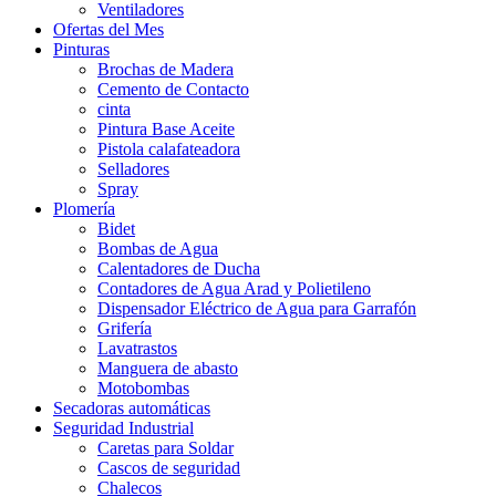
Ventiladores
Ofertas del Mes
Pinturas
Brochas de Madera
Cemento de Contacto
cinta
Pintura Base Aceite
Pistola calafateadora
Selladores
Spray
Plomería
Bidet
Bombas de Agua
Calentadores de Ducha
Contadores de Agua Arad y Polietileno
Dispensador Eléctrico de Agua para Garrafón
Grifería
Lavatrastos
Manguera de abasto
Motobombas
Secadoras automáticas
Seguridad Industrial
Caretas para Soldar
Cascos de seguridad
Chalecos