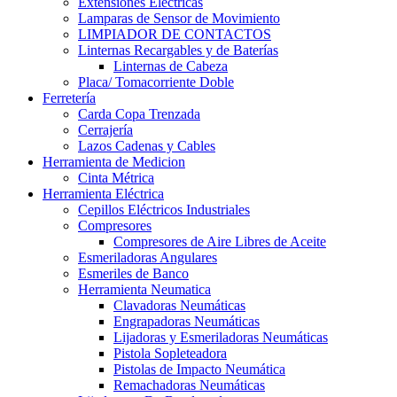
Extensiones Electricas
Lamparas de Sensor de Movimiento
LIMPIADOR DE CONTACTOS
Linternas Recargables y de Baterías
Linternas de Cabeza
Placa/ Tomacorriente Doble
Ferretería
Carda Copa Trenzada
Cerrajería
Lazos Cadenas y Cables
Herramienta de Medicion
Cinta Métrica
Herramienta Eléctrica
Cepillos Eléctricos Industriales
Compresores
Compresores de Aire Libres de Aceite
Esmeriladoras Angulares
Esmeriles de Banco
Herramienta Neumatica
Clavadoras Neumáticas
Engrapadoras Neumáticas
Lijadoras y Esmeriladoras Neumáticas
Pistola Sopleteadora
Pistolas de Impacto Neumática
Remachadoras Neumáticas