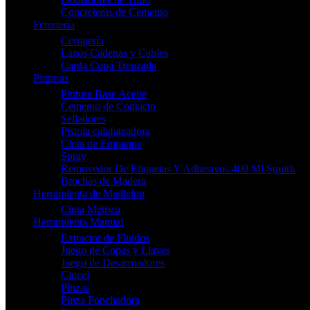
Concreteras de Cemento
Ferretería
Cerrajería
Lazos Cadenas y Cables
Carda Copa Trenzada
Pinturas
Pintura Base Aceite
Cemento de Contacto
Selladores
Pistola calafateadora
Cinta de Empaque
Spray
Removedor De Etiquetas Y Adhesivos 400 Ml Squirk
Brochas de Madera
Herramienta de Medicion
Cinta Métrica
Herramienta Manual
Extractor de Fluidos
Juego de Copas y Llaves
Juego de Desarmadores
Cincel
Pinzas
Pinza Ponchadora