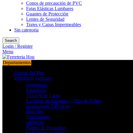
Conos de precaución de PVC
Fajas Elásticas Lumbares
Guantes de Protección
Lentes de Seguridad
Trajes y Capas Impermeables
Sin categoria
Search
Login / Register
Menu
Departamentos
Ofertas del Mes
Mobiliario y equipo
Soldadoras
Estanterías
Trockets de Carga
Escaleras de Aluminio y Fibra de Vidrio
Generadores Eléctricos
Basculas
Ventiladores
odómetro
Patines de Traspaleta
Dobladores de Tubo