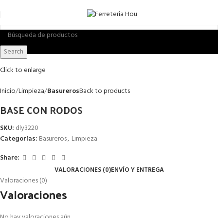
Search
Click to enlarge
Inicio
Limpieza
Basureros
Back to products
BASE CON RODOS
SKU:
dly3220
Categorías:
Basureros
,
Limpieza
Share:
VALORACIONES (0)
ENVÍO Y ENTREGA
Valoraciones (0)
Valoraciones
No hay valoraciones aún.