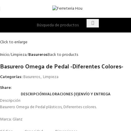
Click to enlarge
Inicio
Limpieza
Basureros
Back to products
Basurero Omega de Pedal -Diferentes Colores-
Categorías:
Basureros
,
Limpieza
Share:
DESCRIPCIÓN
VALORACIONES (0)
ENVÍO Y ENTREGA
Descripción
Basurero Omega de Pedal plásticos, Diferentes colores.
Marca: Glanz