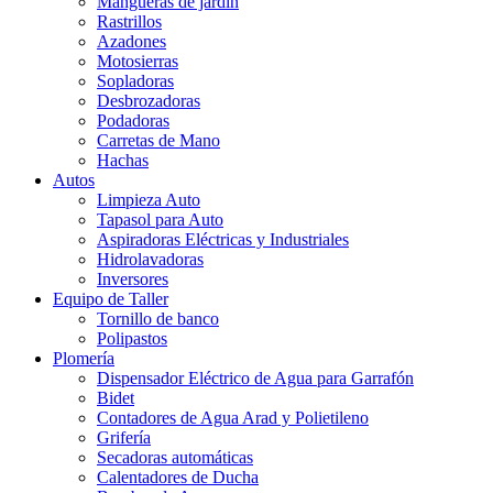
Mangueras de jardín
Rastrillos
Azadones
Motosierras
Sopladoras
Desbrozadoras
Podadoras
Carretas de Mano
Hachas
Autos
Limpieza Auto
Tapasol para Auto
Aspiradoras Eléctricas y Industriales
Hidrolavadoras
Inversores
Equipo de Taller
Tornillo de banco
Polipastos
Plomería
Dispensador Eléctrico de Agua para Garrafón
Bidet
Contadores de Agua Arad y Polietileno
Grifería
Secadoras automáticas
Calentadores de Ducha