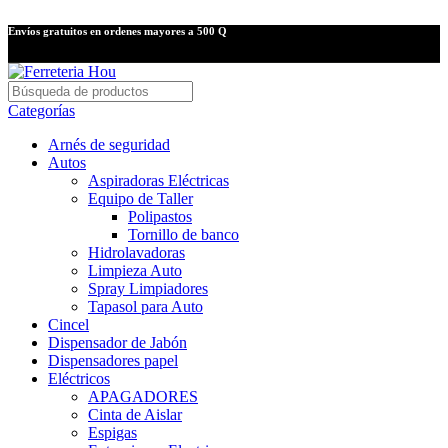
Envíos gratuitos en ordenes mayores a 500 Q
Categorías
Arnés de seguridad
Autos
Aspiradoras Eléctricas
Equipo de Taller
Polipastos
Tornillo de banco
Hidrolavadoras
Limpieza Auto
Spray Limpiadores
Tapasol para Auto
Cincel
Dispensador de Jabón
Dispensadores papel
Eléctricos
APAGADORES
Cinta de Aislar
Espigas