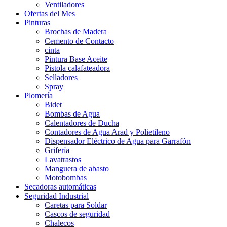
Ventiladores
Ofertas del Mes
Pinturas
Brochas de Madera
Cemento de Contacto
cinta
Pintura Base Aceite
Pistola calafateadora
Selladores
Spray
Plomería
Bidet
Bombas de Agua
Calentadores de Ducha
Contadores de Agua Arad y Polietileno
Dispensador Eléctrico de Agua para Garrafón
Grifería
Lavatrastos
Manguera de abasto
Motobombas
Secadoras automáticas
Seguridad Industrial
Caretas para Soldar
Cascos de seguridad
Chalecos