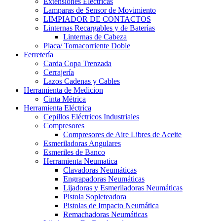
Extensiones Electricas
Lamparas de Sensor de Movimiento
LIMPIADOR DE CONTACTOS
Linternas Recargables y de Baterías
Linternas de Cabeza
Placa/ Tomacorriente Doble
Ferretería
Carda Copa Trenzada
Cerrajería
Lazos Cadenas y Cables
Herramienta de Medicion
Cinta Métrica
Herramienta Eléctrica
Cepillos Eléctricos Industriales
Compresores
Compresores de Aire Libres de Aceite
Esmeriladoras Angulares
Esmeriles de Banco
Herramienta Neumatica
Clavadoras Neumáticas
Engrapadoras Neumáticas
Lijadoras y Esmeriladoras Neumáticas
Pistola Sopleteadora
Pistolas de Impacto Neumática
Remachadoras Neumáticas