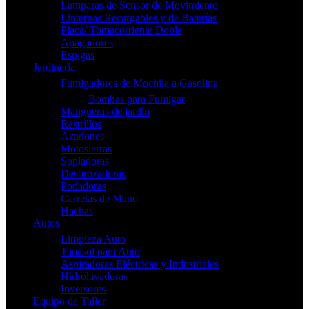
Lamparas de Sensor de Movimiento
Linternas Recargables y de Baterías
Placa/ Tomacorriente Doble
Apagadores
Espigas
Jardinería
Fumigadores de Mochila a Gasolina
Bombas para Fumigar
Mangueras de jardín
Rastrillos
Azadones
Motosierras
Sopladoras
Desbrozadoras
Podadoras
Carretas de Mano
Hachas
Autos
Limpieza Auto
Tapasol para Auto
Aspiradoras Eléctricas y Industriales
Hidrolavadoras
Inversores
Equipo de Taller