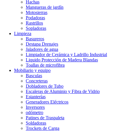
Hachas
Mangueras de jardín
Motosierras
Podadoras
Rastrillos
Sopladoras
Limpieza
Basureros
Destapa Drenajes
Jaladores de agua
Limpiador de Cerámica y Ladrillo Industrial
Liquido Protección de Madera Blandas
Toallas de microfibra
Mobiliario y equipo
Basculas
Concreteras
Dobladores de Tubo
Escaleras de Aluminio y Fibra de Vidrio
Estanterías
Generadores Eléctricos
Inversores
odómetro
Patines de Traspaleta
Soldadoras
Trockets de Carga