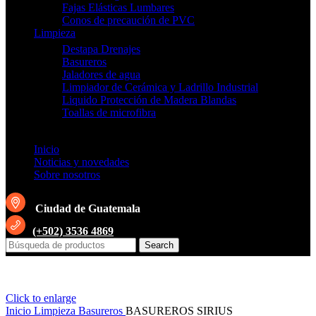
Fajas Elásticas Lumbares
Conos de precaución de PVC
Limpieza
Destapa Drenajes
Basureros
Jaladores de agua
Limpiador de Cerámica y Ladrillo Industrial
Liquido Protección de Madera Blandas
Toallas de microfibra
Inicio
Noticias y novedades
Sobre nosotros
Ciudad de Guatemala
(+502) 3536 4869
Search
Click to enlarge
Inicio
Limpieza
Basureros
BASUREROS SIRIUS