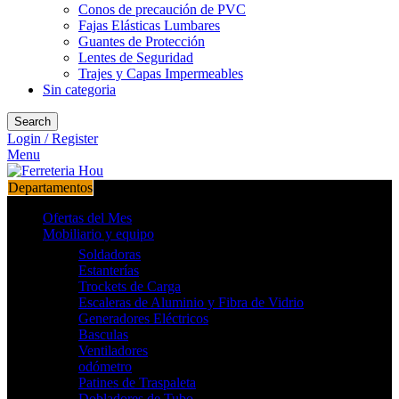
Conos de precaución de PVC
Fajas Elásticas Lumbares
Guantes de Protección
Lentes de Seguridad
Trajes y Capas Impermeables
Sin categoria
Search
Login / Register
Menu
Departamentos
Ofertas del Mes
Mobiliario y equipo
Soldadoras
Estanterías
Trockets de Carga
Escaleras de Aluminio y Fibra de Vidrio
Generadores Eléctricos
Basculas
Ventiladores
odómetro
Patines de Traspaleta
Dobladores de Tubo