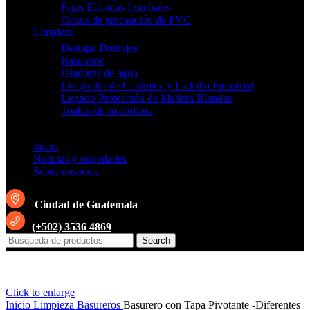
Fajas Elásticas Lumbares
Conos de precaución de PVC
Limpieza
Destapa Drenajes
Basureros
Jaladores de agua
Limpiador de Cerámica y Ladrillo Industrial
Liquido Protección de Madera Blandas
Toallas de microfibra
Inicio
Noticias y novedades
Sobre nosotros
Ciudad de Guatemala
(+502) 3536 4869
Search
Click to enlarge
Inicio
Limpieza
Basureros
Basurero con Tapa Pivotante -Diferentes