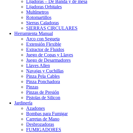
Lijadoras – De Banda y de mesa
Lijadoras Orbitales
Multímetros
Rotomartillos
Sierras Caladoras
SIERRAS CIRCULARES
Herramienta Manual
Arco con Segueta
Extensión Flexible
Extractor de Fluidos
Juego de Copas y Llaves
Juego de Desarmadores
Llaves Allen
Navajas y Cuchillas
Pinza Pela Cables
Pinza Ponchadora
Pinzas
Pinzas de Presión
Pistolas de Silicon
Jardinería
Azadones
Bombas para Fumigar
Carretas de Mano
Desbrozadoras
FUMIGADORES