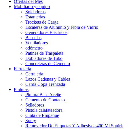
Ofertas del Mes
Mobiliario y equipo
Soldadoras
Estanterías
Trockets de Carga
Escaleras de Aluminio y Fibra de Vidrio
Generadores Eléctricos
Basculas
Ventiladores
odómetro
Patines de Traspaleta
Dobladores de Tubo
Concreteras de Cemento
Ferretería
Cerrajería
Lazos Cadenas y Cables
Carda Copa Trenzada
Pinturas
Pintura Base Aceite
Cemento de Contacto
Selladores
Pistola calafateadora
Cinta de Empaque
Spray
Removedor De Etiquetas Y Adhesivos 400 Ml Squirk