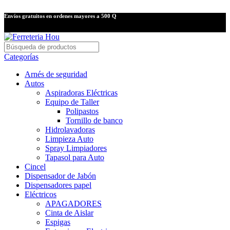
Envíos gratuitos en ordenes mayores a 500 Q
Categorías
Arnés de seguridad
Autos
Aspiradoras Eléctricas
Equipo de Taller
Polipastos
Tornillo de banco
Hidrolavadoras
Limpieza Auto
Spray Limpiadores
Tapasol para Auto
Cincel
Dispensador de Jabón
Dispensadores papel
Eléctricos
APAGADORES
Cinta de Aislar
Espigas