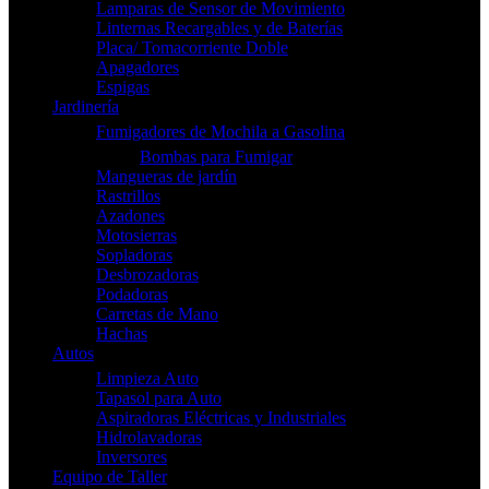
Lamparas de Sensor de Movimiento
Linternas Recargables y de Baterías
Placa/ Tomacorriente Doble
Apagadores
Espigas
Jardinería
Fumigadores de Mochila a Gasolina
Bombas para Fumigar
Mangueras de jardín
Rastrillos
Azadones
Motosierras
Sopladoras
Desbrozadoras
Podadoras
Carretas de Mano
Hachas
Autos
Limpieza Auto
Tapasol para Auto
Aspiradoras Eléctricas y Industriales
Hidrolavadoras
Inversores
Equipo de Taller