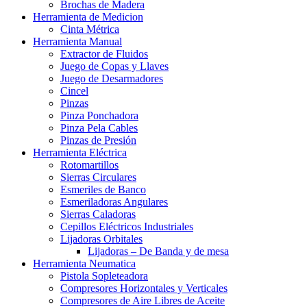
Brochas de Madera
Herramienta de Medicion
Cinta Métrica
Herramienta Manual
Extractor de Fluidos
Juego de Copas y Llaves
Juego de Desarmadores
Cincel
Pinzas
Pinza Ponchadora
Pinza Pela Cables
Pinzas de Presión
Herramienta Eléctrica
Rotomartillos
Sierras Circulares
Esmeriles de Banco
Esmeriladoras Angulares
Sierras Caladoras
Cepillos Eléctricos Industriales
Lijadoras Orbitales
Lijadoras – De Banda y de mesa
Herramienta Neumatica
Pistola Sopleteadora
Compresores Horizontales y Verticales
Compresores de Aire Libres de Aceite