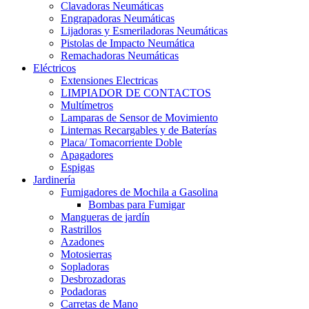
Clavadoras Neumáticas
Engrapadoras Neumáticas
Lijadoras y Esmeriladoras Neumáticas
Pistolas de Impacto Neumática
Remachadoras Neumáticas
Eléctricos
Extensiones Electricas
LIMPIADOR DE CONTACTOS
Multímetros
Lamparas de Sensor de Movimiento
Linternas Recargables y de Baterías
Placa/ Tomacorriente Doble
Apagadores
Espigas
Jardinería
Fumigadores de Mochila a Gasolina
Bombas para Fumigar
Mangueras de jardín
Rastrillos
Azadones
Motosierras
Sopladoras
Desbrozadoras
Podadoras
Carretas de Mano