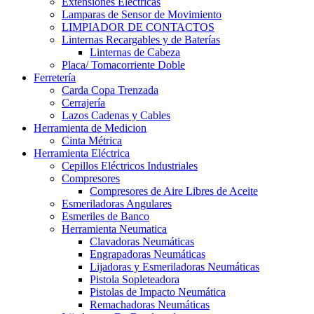
Extensiones Electricas
Lamparas de Sensor de Movimiento
LIMPIADOR DE CONTACTOS
Linternas Recargables y de Baterías
Linternas de Cabeza
Placa/ Tomacorriente Doble
Ferretería
Carda Copa Trenzada
Cerrajería
Lazos Cadenas y Cables
Herramienta de Medicion
Cinta Métrica
Herramienta Eléctrica
Cepillos Eléctricos Industriales
Compresores
Compresores de Aire Libres de Aceite
Esmeriladoras Angulares
Esmeriles de Banco
Herramienta Neumatica
Clavadoras Neumáticas
Engrapadoras Neumáticas
Lijadoras y Esmeriladoras Neumáticas
Pistola Sopleteadora
Pistolas de Impacto Neumática
Remachadoras Neumáticas