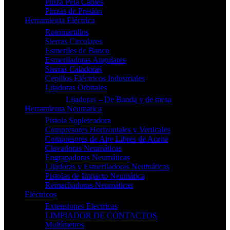
Pinza Pela Cables
Pinzas de Presión
Herramienta Eléctrica
Rotomartillos
Sierras Circulares
Esmeriles de Banco
Esmeriladoras Angulares
Sierras Caladoras
Cepillos Eléctricos Industriales
Lijadoras Orbitales
Lijadoras – De Banda y de mesa
Herramienta Neumatica
Pistola Sopleteadora
Compresores Horizontales y Verticales
Compresores de Aire Libres de Aceite
Clavadoras Neumáticas
Engrapadoras Neumáticas
Lijadoras y Esmeriladoras Neumáticas
Pistolas de Impacto Neumática
Remachadoras Neumáticas
Eléctricos
Extensiones Electricas
LIMPIADOR DE CONTACTOS
Multímetros