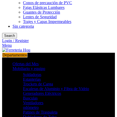
Conos de precaución de PVC
Fajas Elásticas Lumbares
Guantes de Protección
Lentes de Seguridad
Trajes y Capas Impermeables
Sin categoria
Search
Login / Register
Menu
Departamentos
Ofertas del Mes
Mobiliario y equipo
Soldadoras
Estanterías
Trockets de Carga
Escaleras de Aluminio y Fibra de Vidrio
Generadores Eléctricos
Basculas
Ventiladores
odómetro
Patines de Traspaleta
Dobladores de Tubo