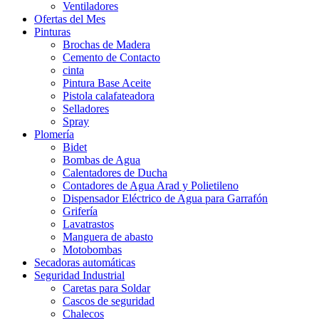
Ventiladores
Ofertas del Mes
Pinturas
Brochas de Madera
Cemento de Contacto
cinta
Pintura Base Aceite
Pistola calafateadora
Selladores
Spray
Plomería
Bidet
Bombas de Agua
Calentadores de Ducha
Contadores de Agua Arad y Polietileno
Dispensador Eléctrico de Agua para Garrafón
Grifería
Lavatrastos
Manguera de abasto
Motobombas
Secadoras automáticas
Seguridad Industrial
Caretas para Soldar
Cascos de seguridad
Chalecos