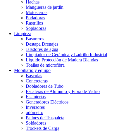
Hachas
Mangueras de jardín
Motosierras
Podadoras
Rastrillos
Sopladoras
Limpieza
Basureros
Destapa Drenajes
Jaladores de agua
Limpiador de Cerámica y Ladrillo Industrial
Liquido Protección de Madera Blandas
Toallas de microfibra
Mobiliario y equipo
Basculas
Concreteras
Dobladores de Tubo
Escaleras de Aluminio y Fibra de Vidrio
Estanterías
Generadores Eléctricos
Inversores
odómetro
Patines de Traspaleta
Soldadoras
Trockets de Carga