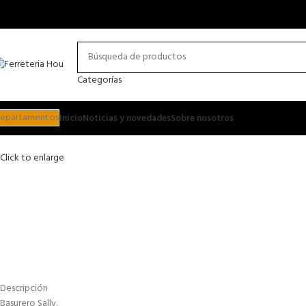
Categorías
epartamentos
Inicio
Noticias y novedades
Sobre nosotros
Click to enlarge
Descripción
Basurero Sally.