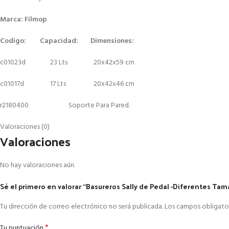
Marca: Filmop
Codigo: Capacidad: Dimensiones:
c01023d 23 Lts 20x42x59 cm
c01017d 17 Lts 20x42x46 cm
r2180400 Soporte Para Pared.
Valoraciones (0)
Valoraciones
No hay valoraciones aún.
Sé el primero en valorar “Basureros Sally de Pedal -Diferentes Tam
Tu dirección de correo electrónico no será publicada.
Los campos obligato
*
Tu puntuación