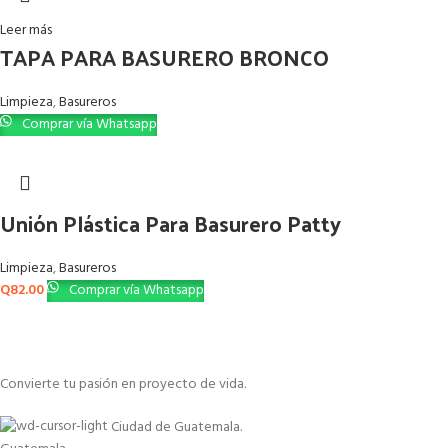
Leer más
TAPA PARA BASURERO BRONCO
Limpieza
,
Basureros
Comprar vía Whatsapp
Unión Plástica Para Basurero Patty
Limpieza
,
Basureros
Q
82.00
Comprar vía Whatsapp
Convierte tu pasión en proyecto de vida.
Ciudad de Guatemala.