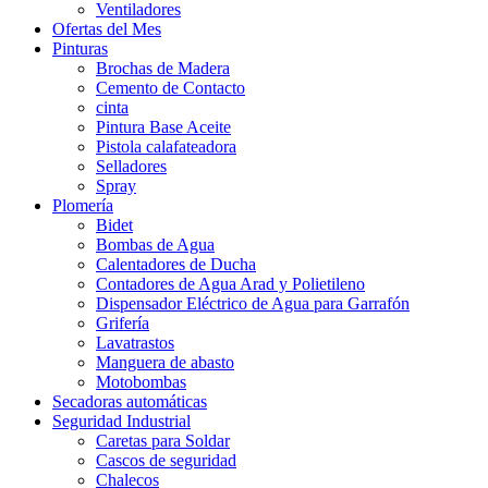
Ventiladores
Ofertas del Mes
Pinturas
Brochas de Madera
Cemento de Contacto
cinta
Pintura Base Aceite
Pistola calafateadora
Selladores
Spray
Plomería
Bidet
Bombas de Agua
Calentadores de Ducha
Contadores de Agua Arad y Polietileno
Dispensador Eléctrico de Agua para Garrafón
Grifería
Lavatrastos
Manguera de abasto
Motobombas
Secadoras automáticas
Seguridad Industrial
Caretas para Soldar
Cascos de seguridad
Chalecos