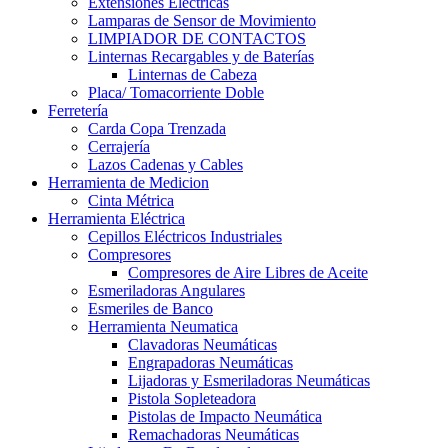
Extensiones Electricas
Lamparas de Sensor de Movimiento
LIMPIADOR DE CONTACTOS
Linternas Recargables y de Baterías
Linternas de Cabeza
Placa/ Tomacorriente Doble
Ferretería
Carda Copa Trenzada
Cerrajería
Lazos Cadenas y Cables
Herramienta de Medicion
Cinta Métrica
Herramienta Eléctrica
Cepillos Eléctricos Industriales
Compresores
Compresores de Aire Libres de Aceite
Esmeriladoras Angulares
Esmeriles de Banco
Herramienta Neumatica
Clavadoras Neumáticas
Engrapadoras Neumáticas
Lijadoras y Esmeriladoras Neumáticas
Pistola Sopleteadora
Pistolas de Impacto Neumática
Remachadoras Neumáticas