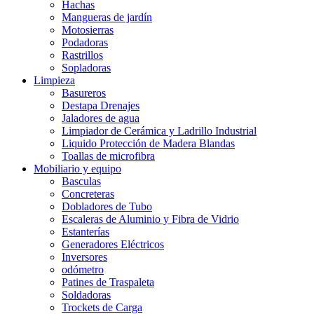
Hachas
Mangueras de jardín
Motosierras
Podadoras
Rastrillos
Sopladoras
Limpieza
Basureros
Destapa Drenajes
Jaladores de agua
Limpiador de Cerámica y Ladrillo Industrial
Liquido Protección de Madera Blandas
Toallas de microfibra
Mobiliario y equipo
Basculas
Concreteras
Dobladores de Tubo
Escaleras de Aluminio y Fibra de Vidrio
Estanterías
Generadores Eléctricos
Inversores
odómetro
Patines de Traspaleta
Soldadoras
Trockets de Carga