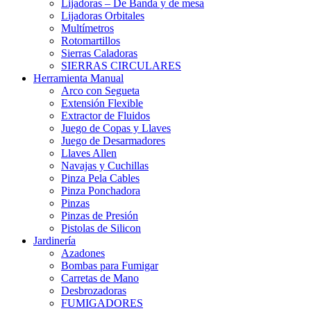
Lijadoras – De Banda y de mesa
Lijadoras Orbitales
Multímetros
Rotomartillos
Sierras Caladoras
SIERRAS CIRCULARES
Herramienta Manual
Arco con Segueta
Extensión Flexible
Extractor de Fluidos
Juego de Copas y Llaves
Juego de Desarmadores
Llaves Allen
Navajas y Cuchillas
Pinza Pela Cables
Pinza Ponchadora
Pinzas
Pinzas de Presión
Pistolas de Silicon
Jardinería
Azadones
Bombas para Fumigar
Carretas de Mano
Desbrozadoras
FUMIGADORES