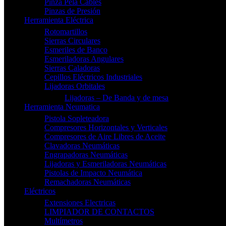
Pinza Pela Cables
Pinzas de Presión
Herramienta Eléctrica
Rotomartillos
Sierras Circulares
Esmeriles de Banco
Esmeriladoras Angulares
Sierras Caladoras
Cepillos Eléctricos Industriales
Lijadoras Orbitales
Lijadoras – De Banda y de mesa
Herramienta Neumatica
Pistola Sopleteadora
Compresores Horizontales y Verticales
Compresores de Aire Libres de Aceite
Clavadoras Neumáticas
Engrapadoras Neumáticas
Lijadoras y Esmeriladoras Neumáticas
Pistolas de Impacto Neumática
Remachadoras Neumáticas
Eléctricos
Extensiones Electricas
LIMPIADOR DE CONTACTOS
Multímetros