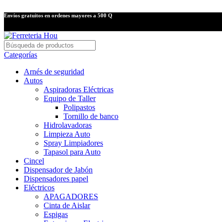
Envíos gratuitos en ordenes mayores a 500 Q
Categorías
Arnés de seguridad
Autos
Aspiradoras Eléctricas
Equipo de Taller
Polipastos
Tornillo de banco
Hidrolavadoras
Limpieza Auto
Spray Limpiadores
Tapasol para Auto
Cincel
Dispensador de Jabón
Dispensadores papel
Eléctricos
APAGADORES
Cinta de Aislar
Espigas