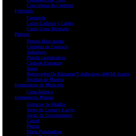
Concreteras de Cemento
Ferretería
Cerrajería
Lazos Cadenas y Cables
Carda Copa Trenzada
Pinturas
Pintura Base Aceite
Cemento de Contacto
Selladores
Pistola calafateadora
Cinta de Empaque
Spray
Removedor De Etiquetas Y Adhesivos 400 Ml Squirk
Brochas de Madera
Herramienta de Medicion
Cinta Métrica
Herramienta Manual
Extractor de Fluidos
Juego de Copas y Llaves
Juego de Desarmadores
Cincel
Pinzas
Pinza Ponchadora