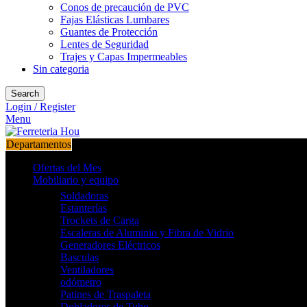
Conos de precaución de PVC
Fajas Elásticas Lumbares
Guantes de Protección
Lentes de Seguridad
Trajes y Capas Impermeables
Sin categoria
Search
Login / Register
Menu
Departamentos
Ofertas del Mes
Mobiliario y equipo
Soldadoras
Estanterías
Trockets de Carga
Escaleras de Aluminio y Fibra de Vidrio
Generadores Eléctricos
Basculas
Ventiladores
odómetro
Patines de Traspaleta
Dobladores de Tubo