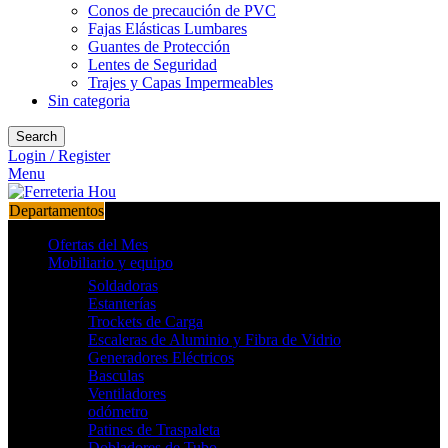
Conos de precaución de PVC
Fajas Elásticas Lumbares
Guantes de Protección
Lentes de Seguridad
Trajes y Capas Impermeables
Sin categoria
Search
Login / Register
Menu
Departamentos
Ofertas del Mes
Mobiliario y equipo
Soldadoras
Estanterías
Trockets de Carga
Escaleras de Aluminio y Fibra de Vidrio
Generadores Eléctricos
Basculas
Ventiladores
odómetro
Patines de Traspaleta
Dobladores de Tubo