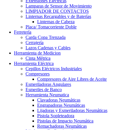
Extensiones Electricas
Lamparas de Sensor de Movimiento
LIMPIADOR DE CONTACTOS
Linternas Recargables y de Baterías
Linternas de Cabeza
Placa/ Tomacorriente Doble
Ferretería
Carda Copa Trenzada
Cerrajería
Lazos Cadenas y Cables
Herramienta de Medicion
Cinta Métrica
Herramienta Eléctrica
Cepillos Eléctricos Industriales
Compresores
Compresores de Aire Libres de Aceite
Esmeriladoras Angulares
Esmeriles de Banco
Herramienta Neumatica
Clavadoras Neumáticas
Engrapadoras Neumáticas
Lijadoras y Esmeriladoras Neumáticas
Pistola Sopleteadora
Pistolas de Impacto Neumática
Remachadoras Neumáticas