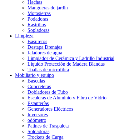
Hachas
Mangueras de jardín
Motosierras
Podadoras
Rastrillos
Sopladoras
Limpieza
Basureros
Destapa Drenajes
Jaladores de agua
Limpiador de Cerámica y Ladrillo Industrial
Liquido Protección de Madera Blandas
Toallas de microfibra
Mobiliario y equipo
Basculas
Concreteras
Dobladores de Tubo
Escaleras de Aluminio y Fibra de Vidrio
Estanterías
Generadores Eléctricos
Inversores
odómetro
Patines de Traspaleta
Soldadoras
Trockets de Carga