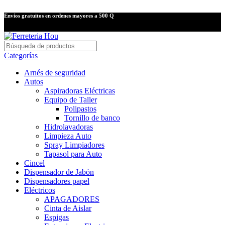
Envíos gratuitos en ordenes mayores a 500 Q
Categorías
Arnés de seguridad
Autos
Aspiradoras Eléctricas
Equipo de Taller
Polipastos
Tornillo de banco
Hidrolavadoras
Limpieza Auto
Spray Limpiadores
Tapasol para Auto
Cincel
Dispensador de Jabón
Dispensadores papel
Eléctricos
APAGADORES
Cinta de Aislar
Espigas