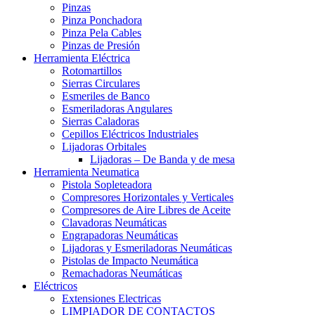
Pinzas
Pinza Ponchadora
Pinza Pela Cables
Pinzas de Presión
Herramienta Eléctrica
Rotomartillos
Sierras Circulares
Esmeriles de Banco
Esmeriladoras Angulares
Sierras Caladoras
Cepillos Eléctricos Industriales
Lijadoras Orbitales
Lijadoras – De Banda y de mesa
Herramienta Neumatica
Pistola Sopleteadora
Compresores Horizontales y Verticales
Compresores de Aire Libres de Aceite
Clavadoras Neumáticas
Engrapadoras Neumáticas
Lijadoras y Esmeriladoras Neumáticas
Pistolas de Impacto Neumática
Remachadoras Neumáticas
Eléctricos
Extensiones Electricas
LIMPIADOR DE CONTACTOS