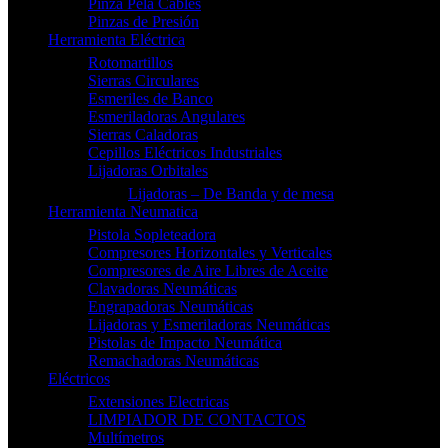
Pinza Pela Cables
Pinzas de Presión
Herramienta Eléctrica
Rotomartillos
Sierras Circulares
Esmeriles de Banco
Esmeriladoras Angulares
Sierras Caladoras
Cepillos Eléctricos Industriales
Lijadoras Orbitales
Lijadoras – De Banda y de mesa
Herramienta Neumatica
Pistola Sopleteadora
Compresores Horizontales y Verticales
Compresores de Aire Libres de Aceite
Clavadoras Neumáticas
Engrapadoras Neumáticas
Lijadoras y Esmeriladoras Neumáticas
Pistolas de Impacto Neumática
Remachadoras Neumáticas
Eléctricos
Extensiones Electricas
LIMPIADOR DE CONTACTOS
Multímetros