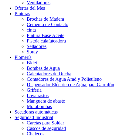
Ventiladores
Ofertas del Mes
Pinturas
Brochas de Madera
Cemento de Contacto
cinta
Pintura Base Aceite
Pistola calafateadora
Selladores
Spray
Plomería
Bidet
Bombas de Agua
Calentadores de Ducha
Contadores de Agua Arad y Polietileno
Dispensador Eléctrico de Agua para Garrafón
Grifería
Lavatrastos
Manguera de abasto
Motobombas
Secadoras automáticas
Seguridad Industrial
Caretas para Soldar
Cascos de seguridad
Chalecos