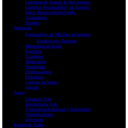
Lamparas de Sensor de Movimiento
Linternas Recargables y de Baterías
Placa/ Tomacorriente Doble
Apagadores
Espigas
Jardinería
Fumigadores de Mochila a Gasolina
Bombas para Fumigar
Mangueras de jardín
Rastrillos
Azadones
Motosierras
Sopladoras
Desbrozadoras
Podadoras
Carretas de Mano
Hachas
Autos
Limpieza Auto
Tapasol para Auto
Aspiradoras Eléctricas y Industriales
Hidrolavadoras
Inversores
Equipo de Taller