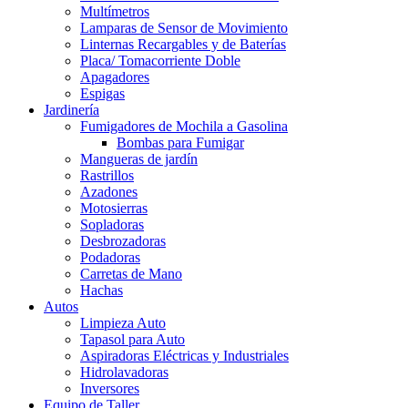
Multímetros
Lamparas de Sensor de Movimiento
Linternas Recargables y de Baterías
Placa/ Tomacorriente Doble
Apagadores
Espigas
Jardinería
Fumigadores de Mochila a Gasolina
Bombas para Fumigar
Mangueras de jardín
Rastrillos
Azadones
Motosierras
Sopladoras
Desbrozadoras
Podadoras
Carretas de Mano
Hachas
Autos
Limpieza Auto
Tapasol para Auto
Aspiradoras Eléctricas y Industriales
Hidrolavadoras
Inversores
Equipo de Taller