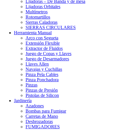
Lijadoras – De Banda y de mesa
Lijadoras Orbitales
Multímetros
Rotomartillos
Sierras Caladoras
SIERRAS CIRCULARES
Herramienta Manual
Arco con Segueta
Extensión Flexible
Extractor de Fluidos
Juego de Copas y Llaves
Juego de Desarmadores
Llaves Allen
Navajas y Cuchillas
Pinza Pela Cables
Pinza Ponchadora
Pinzas
Pinzas de Presión
Pistolas de Silicon
Jardinería
Azadones
Bombas para Fumigar
Carretas de Mano
Desbrozadoras
FUMIGADORES