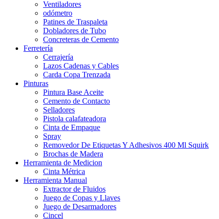
Ventiladores
odómetro
Patines de Traspaleta
Dobladores de Tubo
Concreteras de Cemento
Ferretería
Cerrajería
Lazos Cadenas y Cables
Carda Copa Trenzada
Pinturas
Pintura Base Aceite
Cemento de Contacto
Selladores
Pistola calafateadora
Cinta de Empaque
Spray
Removedor De Etiquetas Y Adhesivos 400 Ml Squirk
Brochas de Madera
Herramienta de Medicion
Cinta Métrica
Herramienta Manual
Extractor de Fluidos
Juego de Copas y Llaves
Juego de Desarmadores
Cincel