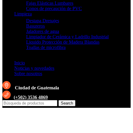
Fajas Elásticas Lumbares
Conos de precaución de PVC
Limpieza
Destapa Drenajes
Basureros
Jaladores de agua
Limpiador de Cerámica y Ladrillo Industrial
Liquido Protección de Madera Blandas
Toallas de microfibra
Inicio
Noticias y novedades
Sobre nosotros
Ciudad de Guatemala
(+502) 3536 4869
Search