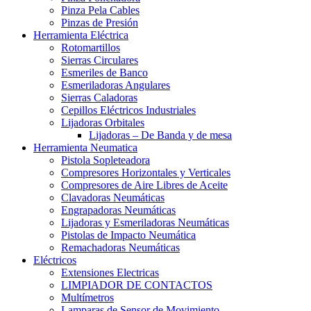
Pinza Pela Cables
Pinzas de Presión
Herramienta Eléctrica
Rotomartillos
Sierras Circulares
Esmeriles de Banco
Esmeriladoras Angulares
Sierras Caladoras
Cepillos Eléctricos Industriales
Lijadoras Orbitales
Lijadoras – De Banda y de mesa
Herramienta Neumatica
Pistola Sopleteadora
Compresores Horizontales y Verticales
Compresores de Aire Libres de Aceite
Clavadoras Neumáticas
Engrapadoras Neumáticas
Lijadoras y Esmeriladoras Neumáticas
Pistolas de Impacto Neumática
Remachadoras Neumáticas
Eléctricos
Extensiones Electricas
LIMPIADOR DE CONTACTOS
Multímetros
Lamparas de Sensor de Movimiento