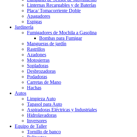
Linternas Recargables y de Baterías
Placa/ Tomacorriente Doble
Apagadores
Espigas
Jardinería
Fumigadores de Mochila a Gasolina
Bombas para Fumigar
Mangueras de jardín
Rastrillos
Azadones
Motosierras
Sopladoras
Desbrozadoras
Podadoras
Carretas de Mano
Hachas
Autos
Limpieza Auto
Tapasol para Auto
Aspiradoras Eléctricas y Industriales
Hidrolavadoras
Inversores
Equipo de Taller
Tornillo de banco