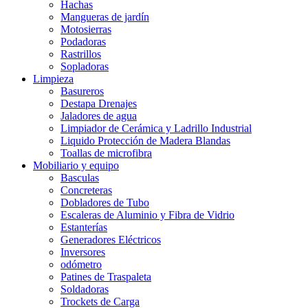
Hachas
Mangueras de jardín
Motosierras
Podadoras
Rastrillos
Sopladoras
Limpieza
Basureros
Destapa Drenajes
Jaladores de agua
Limpiador de Cerámica y Ladrillo Industrial
Liquido Protección de Madera Blandas
Toallas de microfibra
Mobiliario y equipo
Basculas
Concreteras
Dobladores de Tubo
Escaleras de Aluminio y Fibra de Vidrio
Estanterías
Generadores Eléctricos
Inversores
odómetro
Patines de Traspaleta
Soldadoras
Trockets de Carga