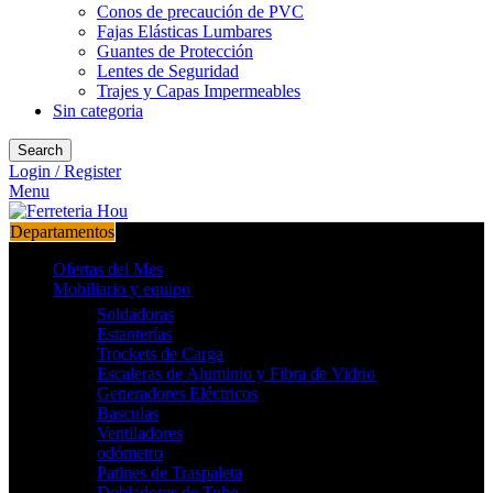
Conos de precaución de PVC
Fajas Elásticas Lumbares
Guantes de Protección
Lentes de Seguridad
Trajes y Capas Impermeables
Sin categoria
Search
Login / Register
Menu
Departamentos
Ofertas del Mes
Mobiliario y equipo
Soldadoras
Estanterías
Trockets de Carga
Escaleras de Aluminio y Fibra de Vidrio
Generadores Eléctricos
Basculas
Ventiladores
odómetro
Patines de Traspaleta
Dobladores de Tubo