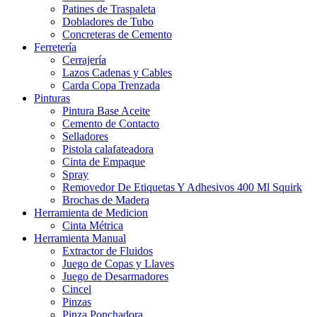
Patines de Traspaleta
Dobladores de Tubo
Concreteras de Cemento
Ferretería
Cerrajería
Lazos Cadenas y Cables
Carda Copa Trenzada
Pinturas
Pintura Base Aceite
Cemento de Contacto
Selladores
Pistola calafateadora
Cinta de Empaque
Spray
Removedor De Etiquetas Y Adhesivos 400 Ml Squirk
Brochas de Madera
Herramienta de Medicion
Cinta Métrica
Herramienta Manual
Extractor de Fluidos
Juego de Copas y Llaves
Juego de Desarmadores
Cincel
Pinzas
Pinza Ponchadora