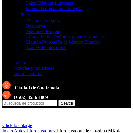
Fajas Elásticas Lumbares
Conos de precaución de PVC
Limpieza
Destapa Drenajes
Basureros
Jaladores de agua
Limpiador de Cerámica y Ladrillo Industrial
Liquido Protección de Madera Blandas
Toallas de microfibra
Inicio
Noticias y novedades
Sobre nosotros
Ciudad de Guatemala
(+502) 3536 4869
Search
Click to enlarge
Inicio
Autos
Hidrolavadoras
Hidrolavadora de Gasolina MX de