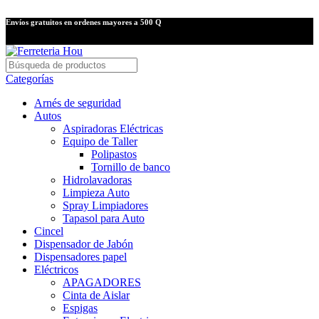
Envíos gratuitos en ordenes mayores a 500 Q
Categorías
Arnés de seguridad
Autos
Aspiradoras Eléctricas
Equipo de Taller
Polipastos
Tornillo de banco
Hidrolavadoras
Limpieza Auto
Spray Limpiadores
Tapasol para Auto
Cincel
Dispensador de Jabón
Dispensadores papel
Eléctricos
APAGADORES
Cinta de Aislar
Espigas