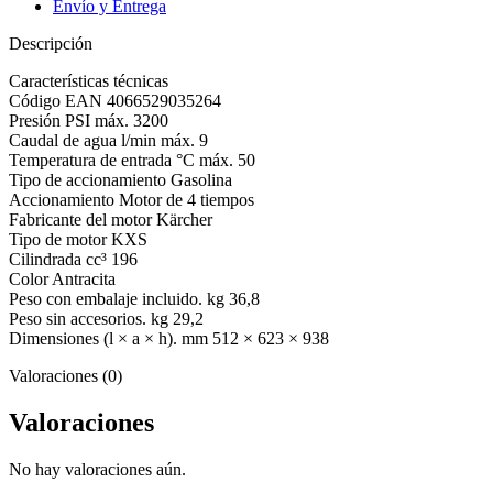
KARCHER
Envío y Entrega
cantidad
Descripción
Características técnicas
Código EAN 4066529035264
Presión PSI máx. 3200
Caudal de agua l/min máx. 9
Temperatura de entrada °C máx. 50
Tipo de accionamiento Gasolina
Accionamiento Motor de 4 tiempos
Fabricante del motor Kärcher
Tipo de motor KXS
Cilindrada cc³ 196
Color Antracita
Peso con embalaje incluido. kg 36,8
Peso sin accesorios. kg 29,2
Dimensiones (l × a × h). mm 512 × 623 × 938
Valoraciones (0)
Valoraciones
No hay valoraciones aún.