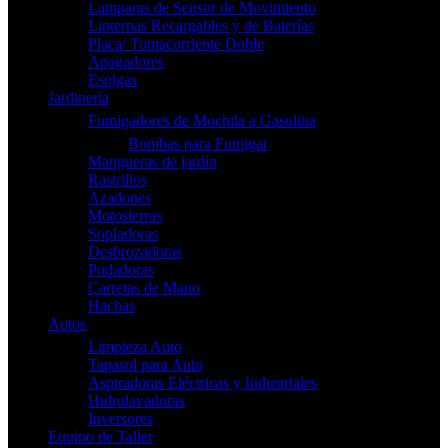
Lamparas de Sensor de Movimiento
Linternas Recargables y de Baterías
Placa/ Tomacorriente Doble
Apagadores
Espigas
Jardinería
Fumigadores de Mochila a Gasolina
Bombas para Fumigar
Mangueras de jardín
Rastrillos
Azadones
Motosierras
Sopladoras
Desbrozadoras
Podadoras
Carretas de Mano
Hachas
Autos
Limpieza Auto
Tapasol para Auto
Aspiradoras Eléctricas y Industriales
Hidrolavadoras
Inversores
Equipo de Taller