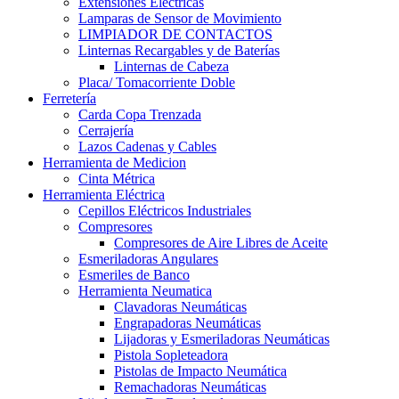
Extensiones Electricas
Lamparas de Sensor de Movimiento
LIMPIADOR DE CONTACTOS
Linternas Recargables y de Baterías
Linternas de Cabeza
Placa/ Tomacorriente Doble
Ferretería
Carda Copa Trenzada
Cerrajería
Lazos Cadenas y Cables
Herramienta de Medicion
Cinta Métrica
Herramienta Eléctrica
Cepillos Eléctricos Industriales
Compresores
Compresores de Aire Libres de Aceite
Esmeriladoras Angulares
Esmeriles de Banco
Herramienta Neumatica
Clavadoras Neumáticas
Engrapadoras Neumáticas
Lijadoras y Esmeriladoras Neumáticas
Pistola Sopleteadora
Pistolas de Impacto Neumática
Remachadoras Neumáticas