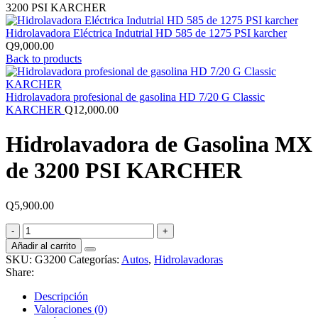
3200 PSI KARCHER
Hidrolavadora Eléctrica Indutrial HD 585 de 1275 PSI karcher
Q
9,000.00
Back to products
Hidrolavadora profesional de gasolina HD 7/20 G Classic
KARCHER
Q
12,000.00
Hidrolavadora de Gasolina MX
de 3200 PSI KARCHER
Q
5,900.00
Hidrolavadora
de
Añadir al carrito
Gasolina
SKU:
G3200
Categorías:
Autos
,
Hidrolavadoras
MX
Share:
de
3200
Descripción
PSI
Valoraciones (0)