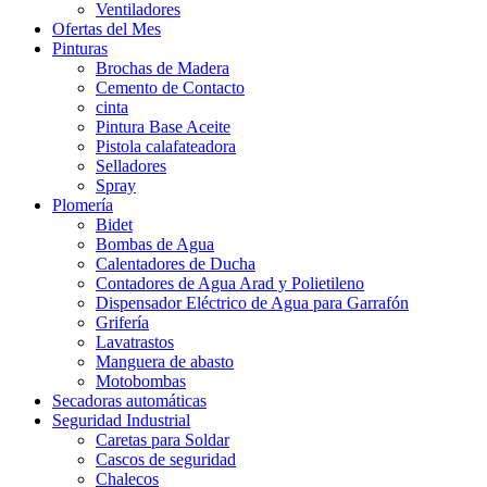
Ventiladores
Ofertas del Mes
Pinturas
Brochas de Madera
Cemento de Contacto
cinta
Pintura Base Aceite
Pistola calafateadora
Selladores
Spray
Plomería
Bidet
Bombas de Agua
Calentadores de Ducha
Contadores de Agua Arad y Polietileno
Dispensador Eléctrico de Agua para Garrafón
Grifería
Lavatrastos
Manguera de abasto
Motobombas
Secadoras automáticas
Seguridad Industrial
Caretas para Soldar
Cascos de seguridad
Chalecos