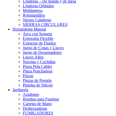
Lijadoras – De Banda y de mesa
Lijadoras Orbitales
Multímetros
Rotomartillos
Sierras Caladoras
SIERRAS CIRCULARES
Herramienta Manual
Arco con Segueta
Extensión Flexible
Extractor de Fluidos
Juego de Copas y Llaves
Juego de Desarmadores
Llaves Allen
Navajas y Cuchillas
Pinza Pela Cables
Pinza Ponchadora
Pinzas
Pinzas de Presión
Pistolas de Silicon
Jardinería
Azadones
Bombas para Fumigar
Carretas de Mano
Desbrozadoras
FUMIGADORES