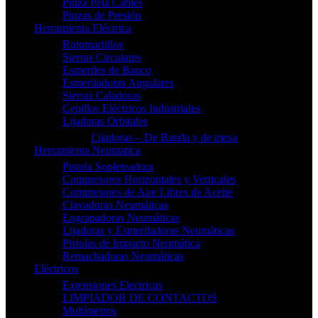
Pinza Pela Cables
Pinzas de Presión
Herramienta Eléctrica
Rotomartillos
Sierras Circulares
Esmeriles de Banco
Esmeriladoras Angulares
Sierras Caladoras
Cepillos Eléctricos Industriales
Lijadoras Orbitales
Lijadoras – De Banda y de mesa
Herramienta Neumatica
Pistola Sopleteadora
Compresores Horizontales y Verticales
Compresores de Aire Libres de Aceite
Clavadoras Neumáticas
Engrapadoras Neumáticas
Lijadoras y Esmeriladoras Neumáticas
Pistolas de Impacto Neumática
Remachadoras Neumáticas
Eléctricos
Extensiones Electricas
LIMPIADOR DE CONTACTOS
Multímetros