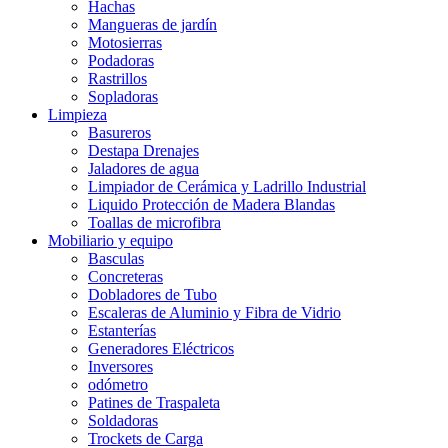
Hachas
Mangueras de jardín
Motosierras
Podadoras
Rastrillos
Sopladoras
Limpieza
Basureros
Destapa Drenajes
Jaladores de agua
Limpiador de Cerámica y Ladrillo Industrial
Liquido Protección de Madera Blandas
Toallas de microfibra
Mobiliario y equipo
Basculas
Concreteras
Dobladores de Tubo
Escaleras de Aluminio y Fibra de Vidrio
Estanterías
Generadores Eléctricos
Inversores
odómetro
Patines de Traspaleta
Soldadoras
Trockets de Carga