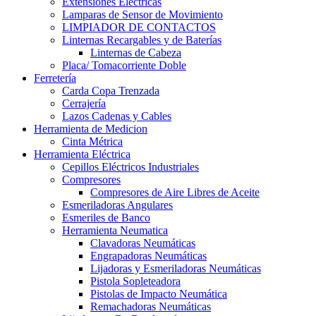
Extensiones Electricas
Lamparas de Sensor de Movimiento
LIMPIADOR DE CONTACTOS
Linternas Recargables y de Baterías
Linternas de Cabeza
Placa/ Tomacorriente Doble
Ferretería
Carda Copa Trenzada
Cerrajería
Lazos Cadenas y Cables
Herramienta de Medicion
Cinta Métrica
Herramienta Eléctrica
Cepillos Eléctricos Industriales
Compresores
Compresores de Aire Libres de Aceite
Esmeriladoras Angulares
Esmeriles de Banco
Herramienta Neumatica
Clavadoras Neumáticas
Engrapadoras Neumáticas
Lijadoras y Esmeriladoras Neumáticas
Pistola Sopleteadora
Pistolas de Impacto Neumática
Remachadoras Neumáticas