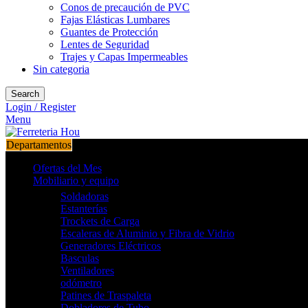
Conos de precaución de PVC
Fajas Elásticas Lumbares
Guantes de Protección
Lentes de Seguridad
Trajes y Capas Impermeables
Sin categoria
Search
Login / Register
Menu
Departamentos
Ofertas del Mes
Mobiliario y equipo
Soldadoras
Estanterías
Trockets de Carga
Escaleras de Aluminio y Fibra de Vidrio
Generadores Eléctricos
Basculas
Ventiladores
odómetro
Patines de Traspaleta
Dobladores de Tubo