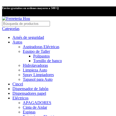
Envíos gratuitos en ordenes mayores a 500 Q
Categorías
Arnés de seguridad
Autos
Aspiradoras Eléctricas
Equipo de Taller
Polipastos
Tornillo de banco
Hidrolavadoras
Limpieza Auto
Spray Limpiadores
Tapasol para Auto
Cincel
Dispensador de Jabón
Dispensadores papel
Eléctricos
APAGADORES
Cinta de Aislar
Espigas