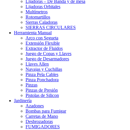
Lijadoras – De Banda y de mesa
Lijadoras Orbitales
Multímetros
Rotomartillos
Sierras Caladoras
SIERRAS CIRCULARES
Herramienta Manual
Arco con Segueta
Extensión Flexible
Extractor de Fluidos
Juego de Copas y Llaves
Juego de Desarmadores
Llaves Allen
Navajas y Cuchillas
Pinza Pela Cables
Pinza Ponchadora
Pinzas
Pinzas de Presión
Pistolas de Silicon
Jardinería
Azadones
Bombas para Fumigar
Carretas de Mano
Desbrozadoras
FUMIGADORES