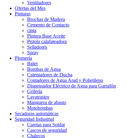
Ventiladores
Ofertas del Mes
Pinturas
Brochas de Madera
Cemento de Contacto
cinta
Pintura Base Aceite
Pistola calafateadora
Selladores
Spray
Plomería
Bidet
Bombas de Agua
Calentadores de Ducha
Contadores de Agua Arad y Polietileno
Dispensador Eléctrico de Agua para Garrafón
Grifería
Lavatrastos
Manguera de abasto
Motobombas
Secadoras automáticas
Seguridad Industrial
Caretas para Soldar
Cascos de seguridad
Chalecos