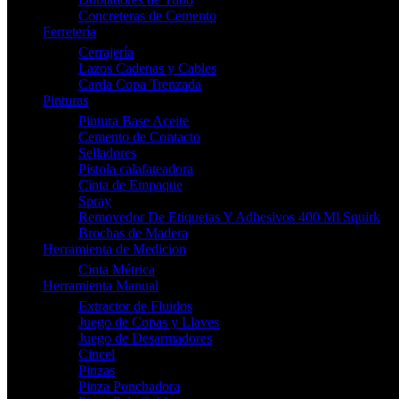
Concreteras de Cemento
Ferretería
Cerrajería
Lazos Cadenas y Cables
Carda Copa Trenzada
Pinturas
Pintura Base Aceite
Cemento de Contacto
Selladores
Pistola calafateadora
Cinta de Empaque
Spray
Removedor De Etiquetas Y Adhesivos 400 Ml Squirk
Brochas de Madera
Herramienta de Medicion
Cinta Métrica
Herramienta Manual
Extractor de Fluidos
Juego de Copas y Llaves
Juego de Desarmadores
Cincel
Pinzas
Pinza Ponchadora