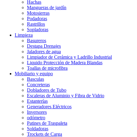
Hachas
Mangueras de jardín
Motosierras
Podadoras
Rastrillos
Sopladoras
Limpieza
Basureros
Destapa Drenajes
Jaladores de agua
Limpiador de Cerámica y Ladrillo Industrial
Liquido Protección de Madera Blandas
Toallas de microfibra
Mobiliario y equipo
Basculas
Concreteras
Dobladores de Tubo
Escaleras de Aluminio y Fibra de Vidrio
Estanterías
Generadores Eléctricos
Inversores
odómetro
Patines de Traspaleta
Soldadoras
Trockets de Carga