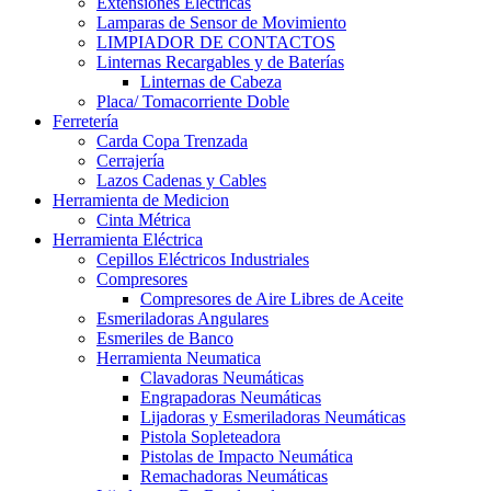
Extensiones Electricas
Lamparas de Sensor de Movimiento
LIMPIADOR DE CONTACTOS
Linternas Recargables y de Baterías
Linternas de Cabeza
Placa/ Tomacorriente Doble
Ferretería
Carda Copa Trenzada
Cerrajería
Lazos Cadenas y Cables
Herramienta de Medicion
Cinta Métrica
Herramienta Eléctrica
Cepillos Eléctricos Industriales
Compresores
Compresores de Aire Libres de Aceite
Esmeriladoras Angulares
Esmeriles de Banco
Herramienta Neumatica
Clavadoras Neumáticas
Engrapadoras Neumáticas
Lijadoras y Esmeriladoras Neumáticas
Pistola Sopleteadora
Pistolas de Impacto Neumática
Remachadoras Neumáticas