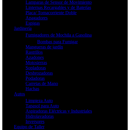
Lamparas de Sensor de Movimiento
Linternas Recargables y de Baterías
Placa/ Tomacorriente Doble
Apagadores
Espigas
Jardinería
Fumigadores de Mochila a Gasolina
Bombas para Fumigar
Mangueras de jardín
Rastrillos
Azadones
Motosierras
Sopladoras
Desbrozadoras
Podadoras
Carretas de Mano
Hachas
Autos
Limpieza Auto
Tapasol para Auto
Aspiradoras Eléctricas y Industriales
Hidrolavadoras
Inversores
Equipo de Taller