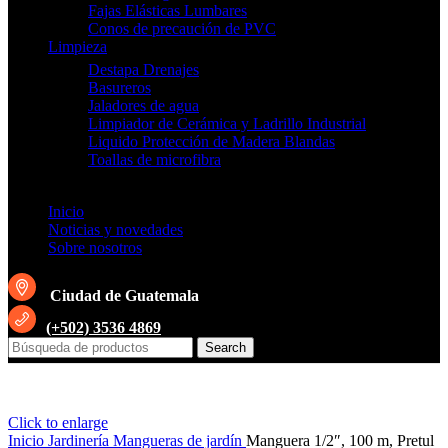
Fajas Elásticas Lumbares
Conos de precaución de PVC
Limpieza
Destapa Drenajes
Basureros
Jaladores de agua
Limpiador de Cerámica y Ladrillo Industrial
Liquido Protección de Madera Blandas
Toallas de microfibra
Inicio
Noticias y novedades
Sobre nosotros
Ciudad de Guatemala
(+502) 3536 4869
Search
Click to enlarge
Inicio
Jardinería
Mangueras de jardín
Manguera 1/2″, 100 m, Pretul