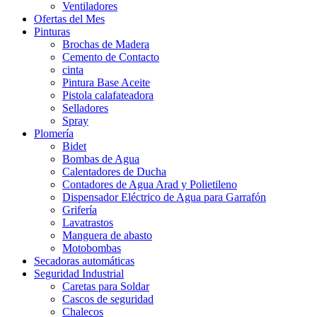
Ventiladores
Ofertas del Mes
Pinturas
Brochas de Madera
Cemento de Contacto
cinta
Pintura Base Aceite
Pistola calafateadora
Selladores
Spray
Plomería
Bidet
Bombas de Agua
Calentadores de Ducha
Contadores de Agua Arad y Polietileno
Dispensador Eléctrico de Agua para Garrafón
Grifería
Lavatrastos
Manguera de abasto
Motobombas
Secadoras automáticas
Seguridad Industrial
Caretas para Soldar
Cascos de seguridad
Chalecos