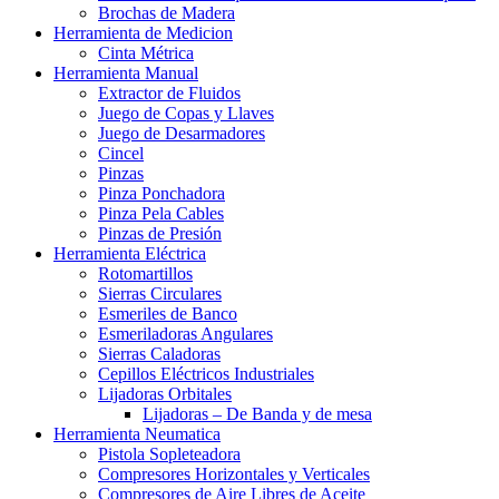
Brochas de Madera
Herramienta de Medicion
Cinta Métrica
Herramienta Manual
Extractor de Fluidos
Juego de Copas y Llaves
Juego de Desarmadores
Cincel
Pinzas
Pinza Ponchadora
Pinza Pela Cables
Pinzas de Presión
Herramienta Eléctrica
Rotomartillos
Sierras Circulares
Esmeriles de Banco
Esmeriladoras Angulares
Sierras Caladoras
Cepillos Eléctricos Industriales
Lijadoras Orbitales
Lijadoras – De Banda y de mesa
Herramienta Neumatica
Pistola Sopleteadora
Compresores Horizontales y Verticales
Compresores de Aire Libres de Aceite