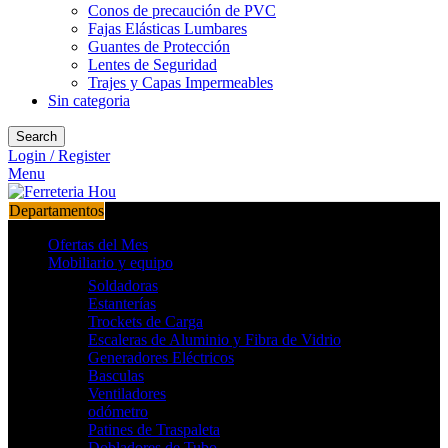
Conos de precaución de PVC
Fajas Elásticas Lumbares
Guantes de Protección
Lentes de Seguridad
Trajes y Capas Impermeables
Sin categoria
Search
Login / Register
Menu
Departamentos
Ofertas del Mes
Mobiliario y equipo
Soldadoras
Estanterías
Trockets de Carga
Escaleras de Aluminio y Fibra de Vidrio
Generadores Eléctricos
Basculas
Ventiladores
odómetro
Patines de Traspaleta
Dobladores de Tubo