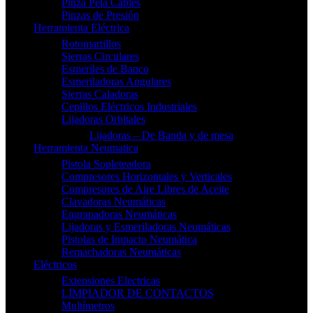
Pinza Pela Cables
Pinzas de Presión
Herramienta Eléctrica
Rotomartillos
Sierras Circulares
Esmeriles de Banco
Esmeriladoras Angulares
Sierras Caladoras
Cepillos Eléctricos Industriales
Lijadoras Orbitales
Lijadoras – De Banda y de mesa
Herramienta Neumatica
Pistola Sopleteadora
Compresores Horizontales y Verticales
Compresores de Aire Libres de Aceite
Clavadoras Neumáticas
Engrapadoras Neumáticas
Lijadoras y Esmeriladoras Neumáticas
Pistolas de Impacto Neumática
Remachadoras Neumáticas
Eléctricos
Extensiones Electricas
LIMPIADOR DE CONTACTOS
Multímetros