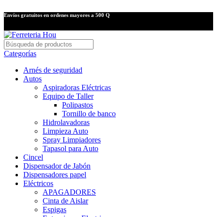
Envíos gratuitos en ordenes mayores a 500 Q
Categorías
Arnés de seguridad
Autos
Aspiradoras Eléctricas
Equipo de Taller
Polipastos
Tornillo de banco
Hidrolavadoras
Limpieza Auto
Spray Limpiadores
Tapasol para Auto
Cincel
Dispensador de Jabón
Dispensadores papel
Eléctricos
APAGADORES
Cinta de Aislar
Espigas