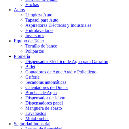
Hachas
Autos
Limpieza Auto
Tapasol para Auto
Aspiradoras Eléctricas y Industriales
Hidrolavadoras
Inversores
Equipo de Taller
Tornillo de banco
Polipastos
Plomería
Dispensador Eléctrico de Agua para Garrafón
Bidet
Contadores de Agua Arad y Polietileno
Grifería
Secadoras automáticas
Calentadores de Ducha
Bombas de Agua
Dispensador de Jabón
Dispensadores papel
Manguera de abasto
Lavatrastos
Motobombas
Seguridad Industrial
Lentes de Seguridad