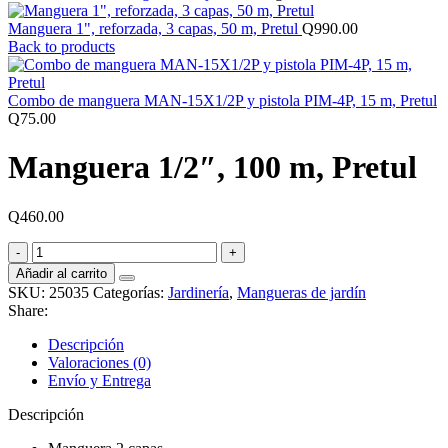
Manguera 1", reforzada, 3 capas, 50 m, Pretul
Q
990.00
Back to products
Combo de manguera MAN-15X1/2P y pistola PIM-4P, 15 m, Pretul
Q
75.00
Manguera 1/2″, 100 m, Pretul
Q
460.00
Manguera
1/2",
Añadir al carrito
100
SKU:
25035
Categorías:
Jardinería
,
Mangueras de jardín
m,
Share:
Pretul
cantidad
Descripción
Valoraciones (0)
Envío y Entrega
Descripción