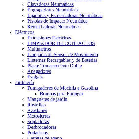
Clavadoras Neumáticas
Engrapadoras Neumáticas
Lijadoras y Esmeriladoras Neumáticas
Pistolas de Impacto Neumática
Remachadoras Neumáticas
Eléctricos
Extensiones Electricas
LIMPIADOR DE CONTACTOS
Multímetros
Lamparas de Sensor de Movimiento
Linternas Recargables y de Baterías
Placa/ Tomacorriente Doble
Apagadores
Espigas
Jardinería
Fumigadores de Mochila a Gasolina
Bombas para Fumigar
Mangueras de jardín
Rastrillos
Azadones
Motosierras
Sopladoras
Desbrozadoras
Podadoras
Carretas de Mano