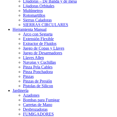
Lijadoras – De Banda y de mesa
Lijadoras Orbitales
Multímetros
Rotomartillos
Sierras Caladoras
SIERRAS CIRCULARES
Herramienta Manual
Arco con Segueta
Extensión Flexible
Extractor de Fluidos
Juego de Copas y Llaves
Juego de Desarmadores
Llaves Allen
Navajas y Cuchillas
Pinza Pela Cables
Pinza Ponchadora
Pinzas
Pinzas de Presión
Pistolas de Silicon
Jardinería
Azadones
Bombas para Fumigar
Carretas de Mano
Desbrozadoras
FUMIGADORES