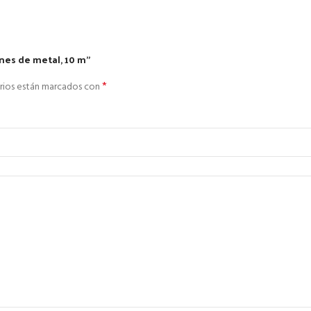
ones de metal, 10 m”
*
rios están marcados con