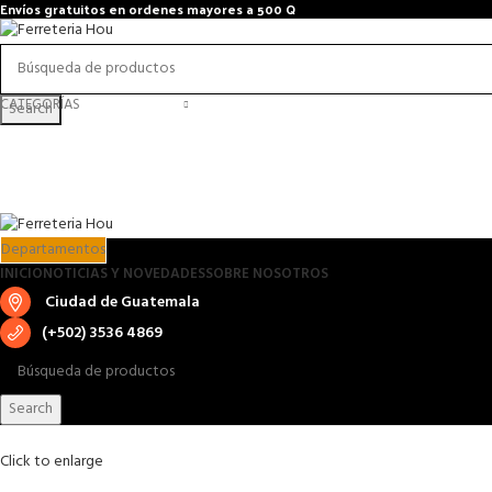
Envíos gratuitos en ordenes mayores a 500 Q
CATEGORÍAS
Search
Departamentos
INICIO
NOTICIAS Y NOVEDADES
SOBRE NOSOTROS
Ciudad de Guatemala
(+502) 3536 4869
Search
Click to enlarge