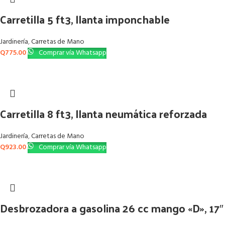
Carretilla 5 ft3, llanta imponchable
Jardinería
,
Carretas de Mano
Q
775.00
Comprar vía Whatsapp
Carretilla 8 ft3, llanta neumática reforzada
Jardinería
,
Carretas de Mano
Q
923.00
Comprar vía Whatsapp
Desbrozadora a gasolina 26 cc mango «D», 17″