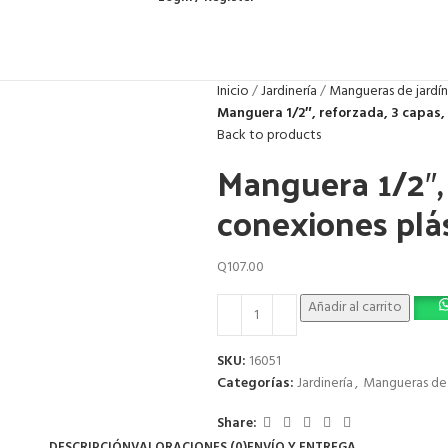
Inicio
Jardinería
Mangueras de jardín
Manguera 1/2″, reforzada, 3 capas, 
Back to products
Manguera 1/2″, 
conexiones plás
Q
107.00
Añadir al carrito
SKU:
16051
Categorías:
Jardinería
,
Mangueras de 
Share:
DESCRIPCIÓN
VALORACIONES (0)
ENVÍO Y ENTREGA