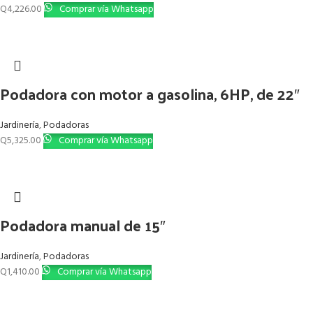
Q
4,226.00
Comprar vía Whatsapp
Podadora con motor a gasolina, 6HP, de 22″
Jardinería
,
Podadoras
Q
5,325.00
Comprar vía Whatsapp
Podadora manual de 15″
Jardinería
,
Podadoras
Q
1,410.00
Comprar vía Whatsapp