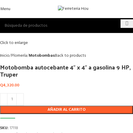
Menu
Click to enlarge
Inicio
Plomería
Motobombas
Back to products
Motobomba autocebante 4″ x 4″ a gasolina 9 HP,
Truper
Q
4,320.00
AÑADIR AL CARRITO
SKU:
17118