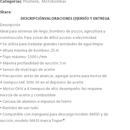
Categorías:
Plomería
,
Motobombas
Share:
DESCRIPCIÓN
VALORACIONES (0)
ENVÍO Y ENTREGA
Descripción
Ideal para sistemas de riego, bombeo de pozos, agricultura y
construcción. Para zonas de difícil acceso a electricidad
• Se utiliza para trasladar grandes cantidades de agua limpia
• Altura máxima de bombeo: 25 m
• Flujo máximo: 1,500 L/min
• Máxima profundidad de succión: 5 m
• Sensor de nivel bajo de aceite
• Precaución: antes de arrancar, agregar aceite para motor de
4 tiempos SAE 10W-30 en el depósito de aceite
• Motor OHV a 4 tiempos de alto desempeño. No requiere
mezcla de aceite y combustible
• Carcasa de aluminio e impulsor de hierro
• Bastidor de uso rudo
• Compatible con manguera para descarga modelo M45D y de
succión, modelo M43S marca Truper®