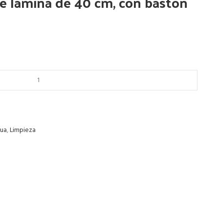
de lámina de 40 cm, con bastón
gua
,
Limpieza