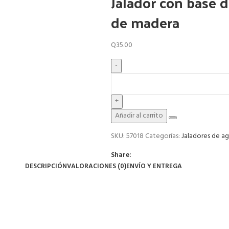
Jalador con base 
de madera
Q
35.00
Añadir al carrito
SKU:
57018
Categorías:
Jaladores de a
Share:
DESCRIPCIÓN
VALORACIONES (0)
ENVÍO Y ENTREGA