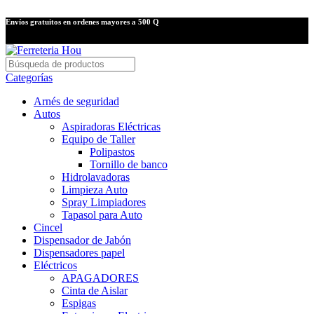
Envíos gratuitos en ordenes mayores a 500 Q
Categorías
Arnés de seguridad
Autos
Aspiradoras Eléctricas
Equipo de Taller
Polipastos
Tornillo de banco
Hidrolavadoras
Limpieza Auto
Spray Limpiadores
Tapasol para Auto
Cincel
Dispensador de Jabón
Dispensadores papel
Eléctricos
APAGADORES
Cinta de Aislar
Espigas