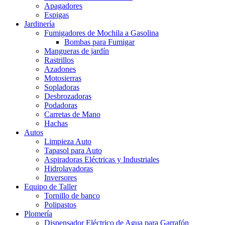
Apagadores
Espigas
Jardinería
Fumigadores de Mochila a Gasolina
Bombas para Fumigar
Mangueras de jardín
Rastrillos
Azadones
Motosierras
Sopladoras
Desbrozadoras
Podadoras
Carretas de Mano
Hachas
Autos
Limpieza Auto
Tapasol para Auto
Aspiradoras Eléctricas y Industriales
Hidrolavadoras
Inversores
Equipo de Taller
Tornillo de banco
Polipastos
Plomería
Dispensador Eléctrico de Agua para Garrafón