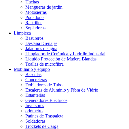
Hachas
Mangueras de jardín
Motosierras
Podadoras
Rastrillos
Sopladoras
Limpieza
Basureros
Destapa Drenajes
Jaladores de agua
Limpiador de Cerámica y Ladrillo Industrial
Liquido Protección de Madera Blandas
Toallas de microfibra
Mobiliario y equipo
Basculas
Concreteras
Dobladores de Tubo
Escaleras de Aluminio y Fibra de Vidrio
Estanterías
Generadores Eléctricos
Inversores
odómetro
Patines de Traspaleta
Soldadoras
Trockets de Carga