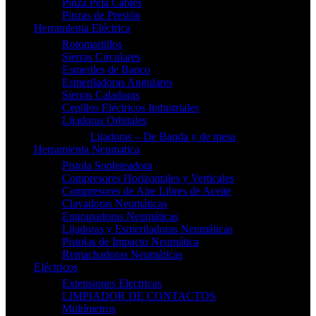
Pinza Pela Cables
Pinzas de Presión
Herramienta Eléctrica
Rotomartillos
Sierras Circulares
Esmeriles de Banco
Esmeriladoras Angulares
Sierras Caladoras
Cepillos Eléctricos Industriales
Lijadoras Orbitales
Lijadoras – De Banda y de mesa
Herramienta Neumatica
Pistola Sopleteadora
Compresores Horizontales y Verticales
Compresores de Aire Libres de Aceite
Clavadoras Neumáticas
Engrapadoras Neumáticas
Lijadoras y Esmeriladoras Neumáticas
Pistolas de Impacto Neumática
Remachadoras Neumáticas
Eléctricos
Extensiones Electricas
LIMPIADOR DE CONTACTOS
Multímetros