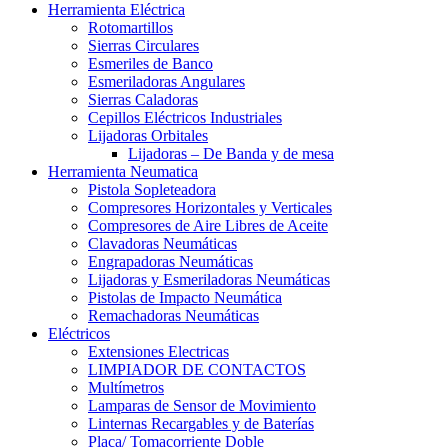
Herramienta Eléctrica
Rotomartillos
Sierras Circulares
Esmeriles de Banco
Esmeriladoras Angulares
Sierras Caladoras
Cepillos Eléctricos Industriales
Lijadoras Orbitales
Lijadoras – De Banda y de mesa
Herramienta Neumatica
Pistola Sopleteadora
Compresores Horizontales y Verticales
Compresores de Aire Libres de Aceite
Clavadoras Neumáticas
Engrapadoras Neumáticas
Lijadoras y Esmeriladoras Neumáticas
Pistolas de Impacto Neumática
Remachadoras Neumáticas
Eléctricos
Extensiones Electricas
LIMPIADOR DE CONTACTOS
Multímetros
Lamparas de Sensor de Movimiento
Linternas Recargables y de Baterías
Placa/ Tomacorriente Doble