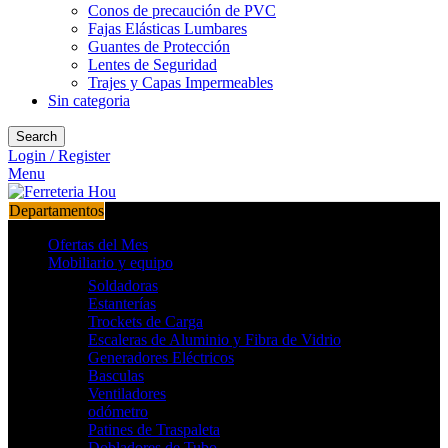
Conos de precaución de PVC
Fajas Elásticas Lumbares
Guantes de Protección
Lentes de Seguridad
Trajes y Capas Impermeables
Sin categoria
Search
Login / Register
Menu
Departamentos
Ofertas del Mes
Mobiliario y equipo
Soldadoras
Estanterías
Trockets de Carga
Escaleras de Aluminio y Fibra de Vidrio
Generadores Eléctricos
Basculas
Ventiladores
odómetro
Patines de Traspaleta
Dobladores de Tubo