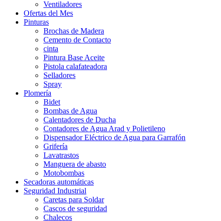
Ventiladores
Ofertas del Mes
Pinturas
Brochas de Madera
Cemento de Contacto
cinta
Pintura Base Aceite
Pistola calafateadora
Selladores
Spray
Plomería
Bidet
Bombas de Agua
Calentadores de Ducha
Contadores de Agua Arad y Polietileno
Dispensador Eléctrico de Agua para Garrafón
Grifería
Lavatrastos
Manguera de abasto
Motobombas
Secadoras automáticas
Seguridad Industrial
Caretas para Soldar
Cascos de seguridad
Chalecos