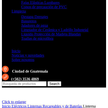
Fajas Elásticas Lumbares
Conos de precaución de PVC
Limpieza
Destapa Drenajes
Basureros
Jaladores de agua
Limpiador de Cerámica y Ladrillo Industrial
Liquido Protección de Madera Blandas
Toallas de microfibra
Inicio
Noticias y novedades
Sobre nosotros
Ciudad de Guatemala
(+502) 3536 4869
Search
Click to enlarge
Inicio
Eléctricos
Linternas Recargables y de Baterías
Linterna