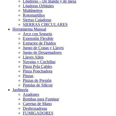
Lijadoras – De Banda y de mesa
Lijadoras Orbitales
Multímetros
Rotomartillos
Sierras Caladoras
SIERRAS CIRCULARES
Herramienta Manual
Arco con Segueta
Extensión Flexible
Extractor de Fluidos
Juego de Copas y Llaves
Juego de Desarmadores
Llaves Allen
Navajas y Cuchillas
Pinza Pela Cables
Pinza Ponchadora
Pinzas
Pinzas de Presión
Pistolas de Silicon
Jardinería
Azadones
Bombas para Fumigar
Carretas de Mano
Desbrozadoras
FUMIGADORES