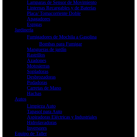
Lamparas de Sensor de Movimiento
Linternas Recargables y de Baterías
Placa/ Tomacorriente Doble
Apagadores
Espigas
Jardinería
Fumigadores de Mochila a Gasolina
Bombas para Fumigar
Mangueras de jardín
Rastrillos
Azadones
Motosierras
Sopladoras
Desbrozadoras
Podadoras
Carretas de Mano
Hachas
Autos
Limpieza Auto
Tapasol para Auto
Aspiradoras Eléctricas y Industriales
Hidrolavadoras
Inversores
Equipo de Taller