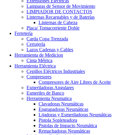
Extensiones Electricas
Lamparas de Sensor de Movimiento
LIMPIADOR DE CONTACTOS
Linternas Recargables y de Baterías
Linternas de Cabeza
Placa/ Tomacorriente Doble
Ferretería
Carda Copa Trenzada
Cerrajería
Lazos Cadenas y Cables
Herramienta de Medicion
Cinta Métrica
Herramienta Eléctrica
Cepillos Eléctricos Industriales
Compresores
Compresores de Aire Libres de Aceite
Esmeriladoras Angulares
Esmeriles de Banco
Herramienta Neumatica
Clavadoras Neumáticas
Engrapadoras Neumáticas
Lijadoras y Esmeriladoras Neumáticas
Pistola Sopleteadora
Pistolas de Impacto Neumática
Remachadoras Neumáticas