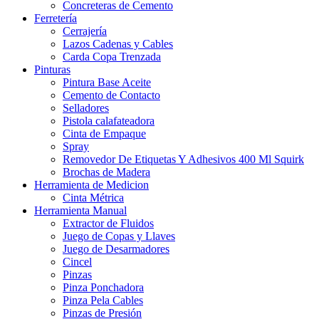
Concreteras de Cemento
Ferretería
Cerrajería
Lazos Cadenas y Cables
Carda Copa Trenzada
Pinturas
Pintura Base Aceite
Cemento de Contacto
Selladores
Pistola calafateadora
Cinta de Empaque
Spray
Removedor De Etiquetas Y Adhesivos 400 Ml Squirk
Brochas de Madera
Herramienta de Medicion
Cinta Métrica
Herramienta Manual
Extractor de Fluidos
Juego de Copas y Llaves
Juego de Desarmadores
Cincel
Pinzas
Pinza Ponchadora
Pinza Pela Cables
Pinzas de Presión