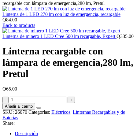
recargable con lámpara de emergencia,280 lm, Pretul
Linterna de 1 LED 270 lm con luz de emergencia, recargable
Q
84.00
Back to products
Linterna de minero 1 LED Cree 500 lm recargable, Expert
Q
335.00
Linterna recargable con
lámpara de emergencia,280 lm,
Pretul
Q
65.00
Linterna
recargable
Añadir al carrito
con
SKU:
26070
Categorías:
Eléctricos
,
Linternas Recargables y de
lámpara
Baterías
de
Share:
emergencia,280
lm,
Descripción